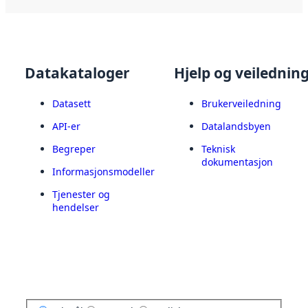
Datakataloger
Hjelp og veilednin
Datasett
Brukerveiledning
API-er
Datalandsbyen
Begreper
Teknisk
dokumentasjon
Informasjonsmodeller
Tjenester og
hendelser