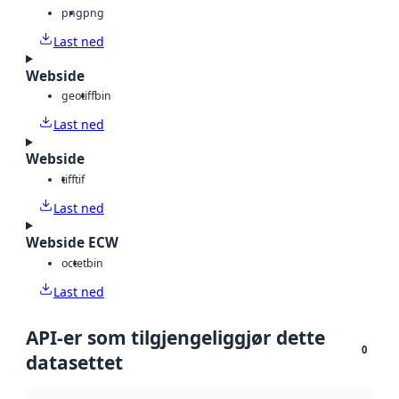
png
png
Last ned
Webside
geotiff
bin
Last ned
Webside
tiff
tif
Last ned
Webside ECW
octet
bin
Last ned
API-er som tilgjengeliggjør dette
0
datasettet