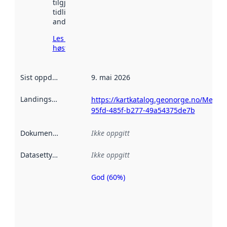
tilgjengelig
tidligere
andre steder.
Les mer om
høsting her
Sist oppdatert
:
9. mai 2026
Landingsside
:
https://kartkatalog.geonorge.no/Metad
95fd-485f-b277-49a54375de7b
Dokumentasjon
:
Ikke oppgitt
Datasettype
:
Ikke oppgitt
God (60%)
Metadatakvalitet
er en indikator
på hvor godt
datasettene er
beskrevet ved