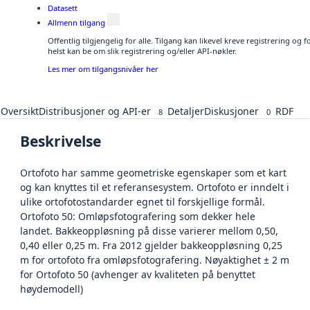
Datasett
Allmenn tilgang
Offentlig tilgjengelig for alle. Tilgang kan likevel kreve registrering o
helst kan be om slik registrering og/eller API-nøkler.
Les mer om tilgangsnivåer her
Oversikt
Distribusjoner og API-er
Detaljer
Diskusjoner
RDF
8
0
Beskrivelse
Ortofoto har samme geometriske egenskaper som et kart
og kan knyttes til et referansesystem. Ortofoto er inndelt i
ulike ortofotostandarder egnet til forskjellige formål.
Ortofoto 50: Omløpsfotografering som dekker hele
landet. Bakkeoppløsning på disse varierer mellom 0,50,
0,40 eller 0,25 m. Fra 2012 gjelder bakkeoppløsning 0,25
m for ortofoto fra omløpsfotografering. Nøyaktighet ± 2 m
for Ortofoto 50 (avhenger av kvaliteten på benyttet
høydemodell)