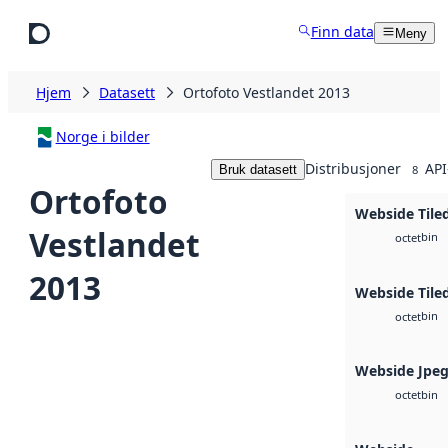
Hopp til hovedinnhold
Finn data
Meny
Hjem
Datasett
Ortofoto Vestlandet 2013
Norge i bilder
Distribusjoner
API
Bruk datasett
8
Ortofoto
Webside Tile
Vestlandet
bin
octet
2013
Webside Tile
bin
octet
Webside Jpe
bin
octet