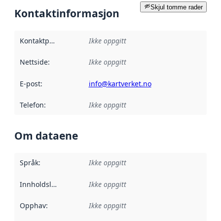
Skjul tomme rader
Kontaktinformasjon
Kontaktpunkt
:
Ikke oppgitt
Nettside
:
Ikke oppgitt
E-post
:
info@kartverket.no
Telefon
:
Ikke oppgitt
Om dataene
Språk
:
Ikke oppgitt
Innholdsleverandører
Ikke oppgitt
:
Opphav
:
Ikke oppgitt