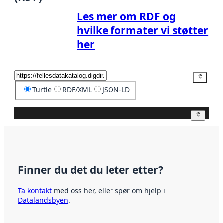
Les mer om RDF og
hvilke formater vi støtter
her
Kopier
Turtle
RDF/XML
JSON-LD
Kopier
Finner du det du leter etter?
Ta kontakt
med oss her, eller spør om hjelp i
Datalandsbyen
.