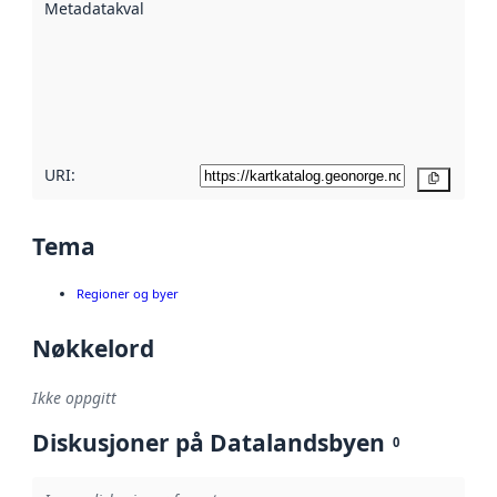
Metadatakvalitet
:
hjelp
avmetadata.
Les mer om
metadatakvalitet
her
URI:
Kopier
Tema
Regioner og byer
Nøkkelord
Ikke oppgitt
Diskusjoner på Datalandsbyen
0