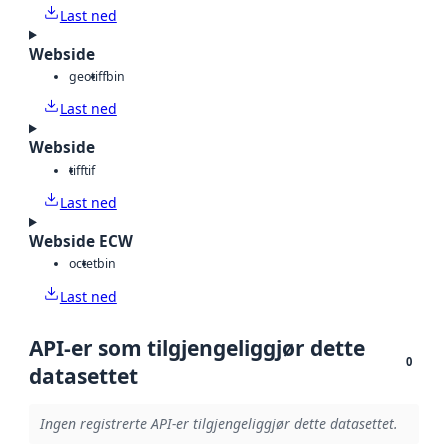
Last ned
Webside
geotiff
bin
Last ned
Webside
tiff
tif
Last ned
Webside ECW
octet
bin
Last ned
API-er som tilgjengeliggjør dette
0
datasettet
Ingen registrerte API-er tilgjengeliggjør dette datasettet.