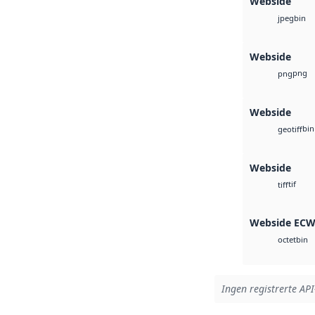
Webside
bin
jpeg
Webside
png
png
Webside
bin
geotiff
Webside
tif
tiff
Webside EC
bin
octet
Ingen registrerte API