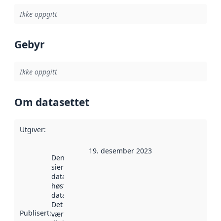
Ikke oppgitt
Gebyr
Ikke oppgitt
Om datasettet
Utgiver
:
19. desember 2023
Denne datoen
sier når
datasettet ble
høstet av
data.norge.no.
Det kan ha
Publisert
:
vært