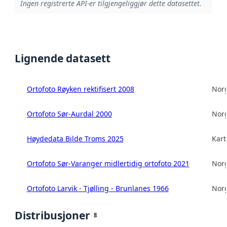
Ingen registrerte API-er tilgjengeliggjør dette datasettet.
Lignende datasett
Ortofoto Røyken rektifisert 2008
Norg
Ortofoto Sør-Aurdal 2000
Norg
Høydedata Bilde Troms 2025
Kart
Ortofoto Sør-Varanger midlertidig ortofoto 2021
Norg
Ortofoto Larvik - Tjølling - Brunlanes 1966
Norg
Distribusjoner
8