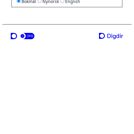
Bokmål
Nynorsk
English
en tjeneste fra