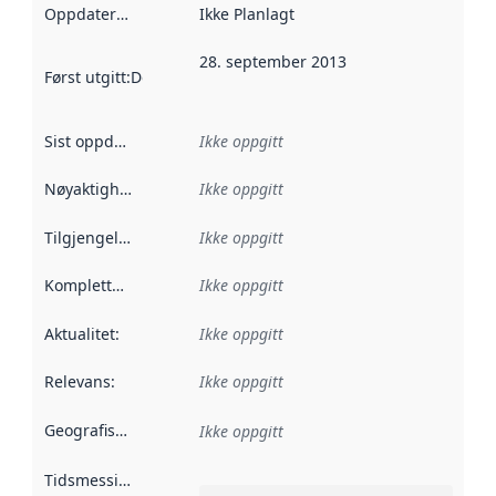
Oppdateringsfrekvens
Ikke Planlagt
:
28. september 2013
Først utgitt
:
Denne datoen sier når dataene i dette datasettet 
Sist oppdatert
:
Ikke oppgitt
Nøyaktighet
:
Ikke oppgitt
Tilgjengelighet
:
Ikke oppgitt
Kompletthet
:
Ikke oppgitt
Aktualitet
:
Ikke oppgitt
Relevans
:
Ikke oppgitt
Geografisk avgrensning
:
Ikke oppgitt
Tidsmessig avgrensning
: