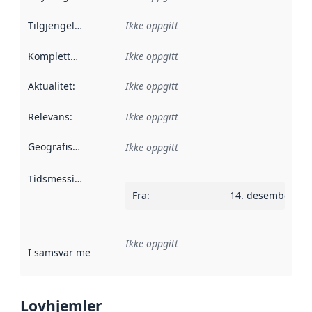
Tilgjengelighet
:
Ikke oppgitt
Kompletthet
:
Ikke oppgitt
Aktualitet
:
Ikke oppgitt
Relevans
:
Ikke oppgitt
Geografisk avgrensning
:
Ikke oppgitt
Tidsmessig avgrensning
:
Fra
:
14. desember 20
Ikke oppgitt
I samsvar med
:
Referanse til en implementasjonsregel eller a
Lovhjemler