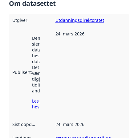
Om datasettet
Utgiver
:
Utdanningsdirektoratet
24. mars 2026
Denne datoen
sier når
datasettet ble
høstet av
data.norge.no.
Det kan ha
Publisert
:
vært
tilgjengelig
tidligere
andre steder.
Les mer om
høsting her
Sist oppdatert
:
24. mars 2026
Landingsside
: