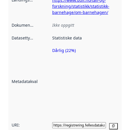
https://www.udir.no/tall-og-
forskning/statistikk/statistikk-
barnehage/om-barnehagen/
Dokumentasjon
:
Ikke oppgitt
Datasettype
:
Statistiske data
Dårlig (22%)
Metadatakvalitet
er en indikator
på hvor godt
datasettene er
beskrevet ved
Metadatakvalitet
:
hjelp
avmetadata.
Les mer om
metadatakvalitet
her
URI:
Kopier