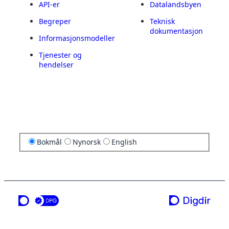
API-er
Datalandsbyen
Begreper
Teknisk
dokumentasjon
Informasjonsmodeller
Tjenester og
hendelser
Bokmål
Nynorsk
English
en tjeneste fra