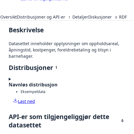
Oversikt
Distribusjoner og API-er
Detaljer
Diskusjoner
RDF
1
0
Beskrivelse
Datasettet inneholder opplysninger om oppholdsareal,
åpningstid, kostpenger, foreldrebetaling og tilsyn i
barnehager.
Distribusjoner
1
Navnløs distribusjon
Eksempeldata
Last ned
API-er som tilgjengeliggjør dette
0
datasettet