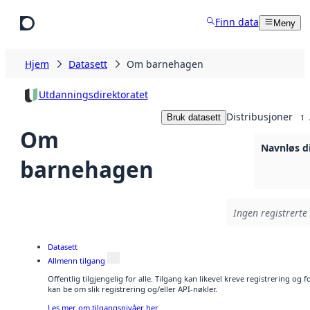
Hopp til hovedinnhold
Finn data
Meny
Hjem
Datasett
Om barnehagen
Utdanningsdirektoratet
Distribusjoner
Bruk datasett
1
Om
Navnløs d
barnehagen
Ingen registrerte 
Datasett
Allmenn tilgang
Offentlig tilgjengelig for alle. Tilgang kan likevel kreve registrering o
kan be om slik registrering og/eller API-nøkler.
Les mer om tilgangsnivåer her