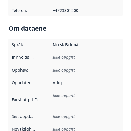
Telefon
:
+4723301200
Om dataene
Språk
:
Norsk Bokmål
Innholdsleverandører
Ikke oppgitt
:
Opphav
:
Ikke oppgitt
Oppdateringsfrekvens
Årlig
:
Ikke oppgitt
Først utgitt
:
Denne datoen sier når dataene i dette datasettet 
Sist oppdatert
:
Ikke oppgitt
Nøyaktighet
:
Ikke oppgitt