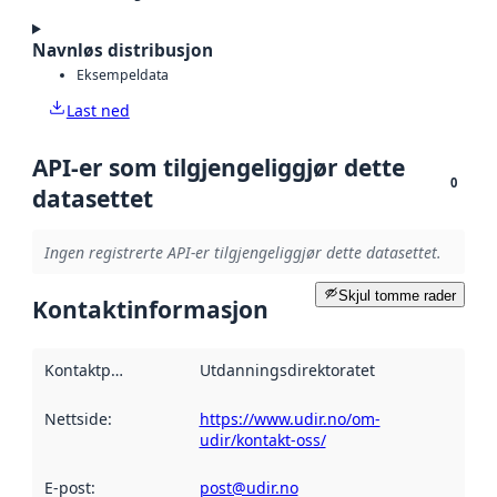
Navnløs distribusjon
Eksempeldata
Last ned
API-er som tilgjengeliggjør dette
0
datasettet
Ingen registrerte API-er tilgjengeliggjør dette datasettet.
Skjul tomme rader
Kontaktinformasjon
Kontaktpunkt
:
Utdanningsdirektoratet
Nettside
:
https://www.udir.no/om-
udir/kontakt-oss/
E-post
:
post@udir.no