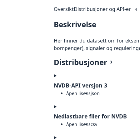
Oversikt
Distribusjoner og API-er
4
Beskrivelse
Her finner du datasett om for eksemp
bompenger), signaler og reguleringer
Distribusjoner
3
NVDB-API versjon 3
Åpen lisens
json
Nedlastbare filer for NVDB
Åpen lisens
csv