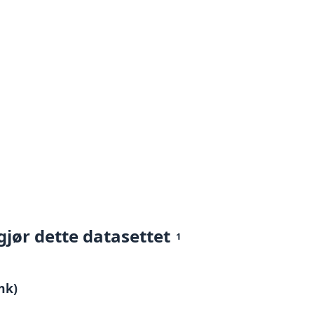
gjør dette datasettet
1
nk)