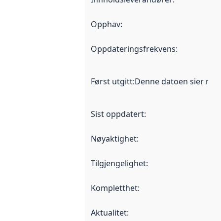
Opphav
:
Oppdateringsfrekvens
:
Først utgitt
:
Denne datoen sier når d
Sist oppdatert
:
Nøyaktighet
:
Tilgjengelighet
:
Kompletthet
:
Aktualitet
: