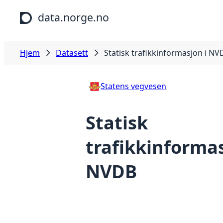
Hopp til hovedinnhold
data.norge.no
Hjem
Datasett
Statisk trafikkinformasjon i NV
Statens vegvesen
Statisk
trafikkinformas
NVDB