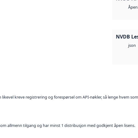
Åpen 
NVDB Les
json
kan likevel kreve registrering og forespørsel om API-nøkler, så lenge hvem som
t som allmenn tilgang og har minst 1 distribusjon med godkjent åpen lisens.