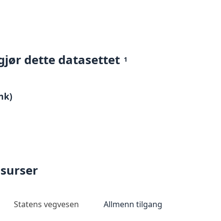
gjør dette datasettet
1
nk)
ssurser
Statens vegvesen
Allmenn tilgang