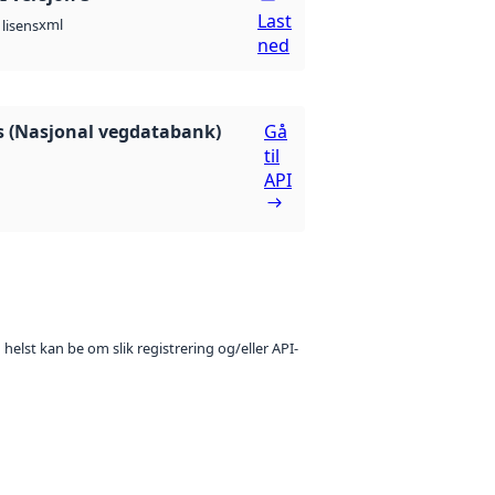
Last
xml
lisens
ned
 (Nasjonal vegdatabank)
Gå
til
API
 helst kan be om slik registrering og/eller API-