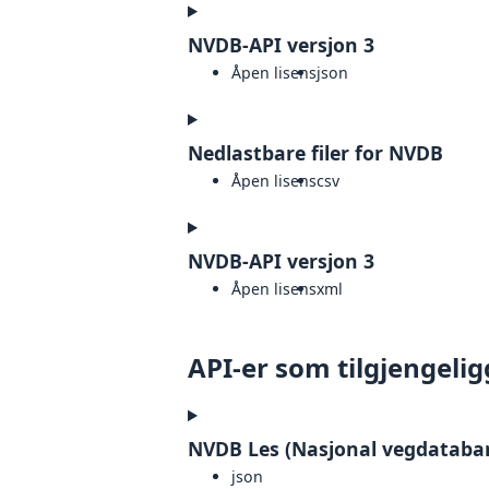
NVDB-API versjon 3
Åpen lisens
json
Nedlastbare filer for NVDB
Åpen lisens
csv
NVDB-API versjon 3
Åpen lisens
xml
API-er som tilgjengelig
NVDB Les (Nasjonal vegdataba
json