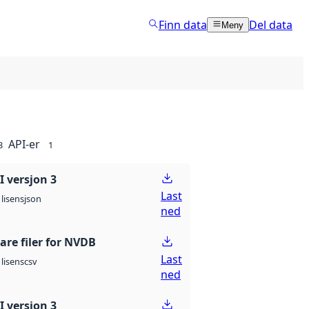
Finn data
Del data
Meny
API-er
3
1
 versjon 3
Last
json
lisens
ned
are filer for NVDB
Last
csv
lisens
ned
 versjon 3