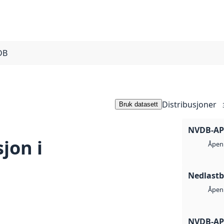
DB
Distribusjoner
Bruk datasett
NVDB-API
jon i
Åpen 
Nedlastb
Åpen 
NVDB-API