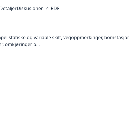
Detaljer
Diskusjoner
RDF
0
el statiske og variable skilt, vegoppmerkinger, bomstasjon
, omkjøringer o.l.