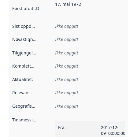
17. mai 1972
Først utgitt
:
Denne datoen sier når dataene i dette datasettet 
Sist oppdatert
:
Ikke oppgitt
Nøyaktighet
:
Ikke oppgitt
Tilgjengelighet
:
Ikke oppgitt
Kompletthet
:
Ikke oppgitt
Aktualitet
:
Ikke oppgitt
Relevans
:
Ikke oppgitt
Geografisk avgrensning
:
Ikke oppgitt
Tidsmessig avgrensning
:
Fra
:
2017-12-
09T00:00:00Z