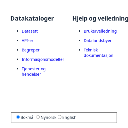
Datakataloger
Hjelp og veilednin
Datasett
Brukerveiledning
API-er
Datalandsbyen
Begreper
Teknisk
dokumentasjon
Informasjonsmodeller
Tjenester og
hendelser
Bokmål
Nynorsk
English