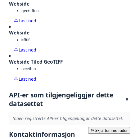
Webside
geotiff
bin
Last ned
Webside
tiff
tif
Last ned
Webside Tiled GeoTIFF
octet
bin
Last ned
API-er som tilgjengeliggjør dette
0
datasettet
Ingen registrerte API-er tilgjengeliggjør dette datasettet.
Skjul tomme rader
Kontaktinformasjon