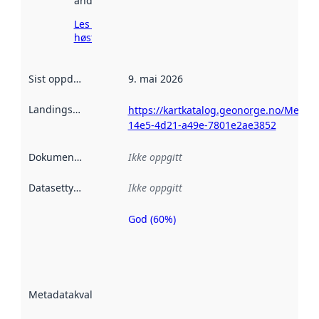
andre steder.
Les mer om
høsting her
Sist oppdatert
:
9. mai 2026
Landingsside
:
https://kartkatalog.geonorge.no/Metad
14e5-4d21-a49e-7801e2ae3852
Dokumentasjon
:
Ikke oppgitt
Datasettype
:
Ikke oppgitt
God (60%)
Metadatakvalitet
er en indikator
på hvor godt
datasettene er
beskrevet ved
Metadatakvalitet
:
hjelp
avmetadata.