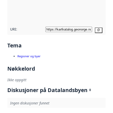
Les mer om
metadatakvalitet
her
URI:
Kopier
Tema
Regioner og byer
Nøkkelord
Ikke oppgitt
Diskusjoner på Datalandsbyen
0
Ingen diskusjoner funnet