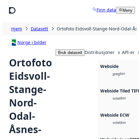
Hopp til hovedinnhold
Finn data
Meny
Hjem
Datasett
Ortofoto Eidsvoll-Stange-Nord-Odal-Ås
Norge i bilder
Distribusjoner
API-er
Bruk datasett
8
Ortofoto
Webside
Eidsvoll-
bin
jpeg
Stange-
Webside Tiled TIF
bin
Nord-
octet
Odal-
Webside ECW
bin
octet
Åsnes-