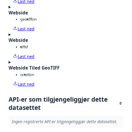
Last ned
Webside
geotiff
bin
Last ned
Webside
tiff
tif
Last ned
Webside Tiled GeoTIFF
octet
bin
Last ned
API-er som tilgjengeliggjør dette
0
datasettet
Ingen registrerte API-er tilgjengeliggjør dette datasettet.