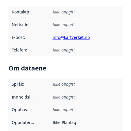
Kontaktpunkt
:
Ikke oppgitt
Nettside
:
Ikke oppgitt
E-post
:
info@kartverket.no
Telefon
:
Ikke oppgitt
Om dataene
Språk
:
Ikke oppgitt
Innholdsleverandører
Ikke oppgitt
:
Opphav
:
Ikke oppgitt
Oppdateringsfrekvens
Ikke Planlagt
: