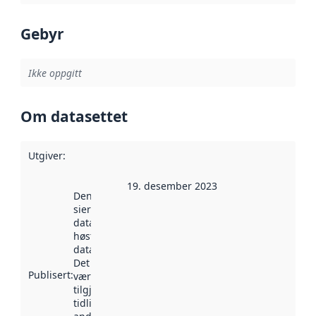
Gebyr
Ikke oppgitt
Om datasettet
Utgiver
:
19. desember 2023
Denne datoen
sier når
datasettet ble
høstet av
data.norge.no.
Det kan ha
Publisert
:
vært
tilgjengelig
tidligere