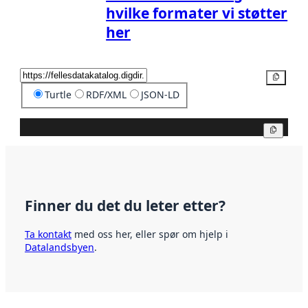
hvilke formater vi støtter
her
Kopier
Turtle
RDF/XML
JSON-LD
Kopier
Finner du det du leter etter?
Ta kontakt
med oss her, eller spør om hjelp i
Datalandsbyen
.