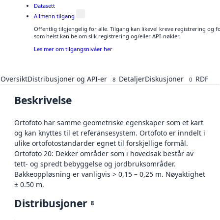
Datasett
Allmenn tilgang
Offentlig tilgjengelig for alle. Tilgang kan likevel kreve registrering og
som helst kan be om slik registrering og/eller API-nøkler.
Les mer om tilgangsnivåer her
Oversikt
Distribusjoner og API-er
Detaljer
Diskusjoner
RDF
8
0
Beskrivelse
Ortofoto har samme geometriske egenskaper som et kart
og kan knyttes til et referansesystem. Ortofoto er inndelt i
ulike ortofotostandarder egnet til forskjellige formål.
Ortofoto 20: Dekker områder som i hovedsak består av
tett- og spredt bebyggelse og jordbruksområder.
Bakkeoppløsning er vanligvis > 0,15 – 0,25 m. Nøyaktighet
± 0.50 m.
Distribusjoner
8