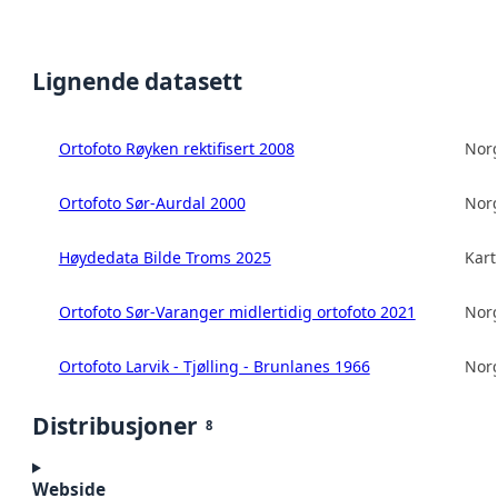
Lignende datasett
Ortofoto Røyken rektifisert 2008
Norg
Ortofoto Sør-Aurdal 2000
Norg
Høydedata Bilde Troms 2025
Kart
Ortofoto Sør-Varanger midlertidig ortofoto 2021
Norg
Ortofoto Larvik - Tjølling - Brunlanes 1966
Norg
Distribusjoner
8
Webside