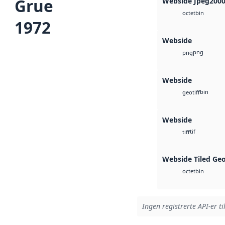
Grue
Webside Jpeg200
bin
octet
1972
Webside
png
png
Webside
bin
geotiff
Webside
tif
tiff
Webside Tiled Ge
bin
octet
Ingen registrerte API-er ti