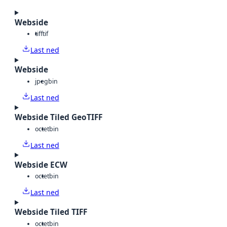
Webside
tiff
tif
Last ned
Webside
jpeg
bin
Last ned
Webside Tiled GeoTIFF
octet
bin
Last ned
Webside ECW
octet
bin
Last ned
Webside Tiled TIFF
octet
bin