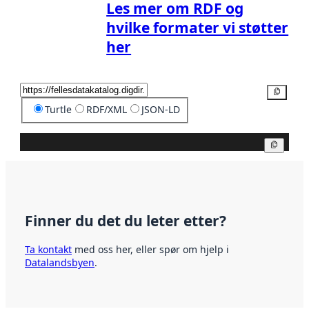
Les mer om RDF og
hvilke formater vi støtter
her
Kopier
Turtle
RDF/XML
JSON-LD
Kopier
Finner du det du leter etter?
Ta kontakt
med oss her, eller spør om hjelp i
Datalandsbyen
.