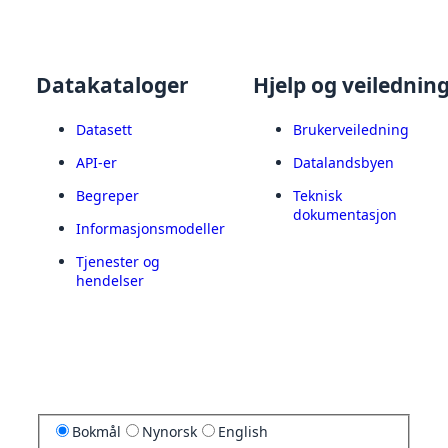
Datakataloger
Hjelp og veilednin
Datasett
Brukerveiledning
API-er
Datalandsbyen
Begreper
Teknisk
dokumentasjon
Informasjonsmodeller
Tjenester og
hendelser
Bokmål
Nynorsk
English