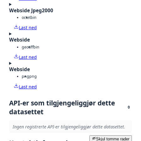
Webside Jpeg2000
octet
bin
Last ned
Webside
geotiff
bin
Last ned
Webside
png
png
Last ned
API-er som tilgjengeliggjør dette
0
datasettet
Ingen registrerte API-er tilgjengeliggjør dette datasettet.
Skjul tomme rader