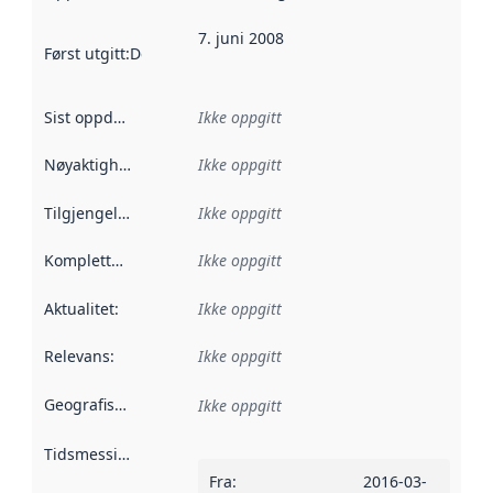
7. juni 2008
Først utgitt
:
Denne datoen sier når dataene i dette datasettet 
Sist oppdatert
:
Ikke oppgitt
Nøyaktighet
:
Ikke oppgitt
Tilgjengelighet
:
Ikke oppgitt
Kompletthet
:
Ikke oppgitt
Aktualitet
:
Ikke oppgitt
Relevans
:
Ikke oppgitt
Geografisk avgrensning
:
Ikke oppgitt
Tidsmessig avgrensning
:
Fra
:
2016-03-