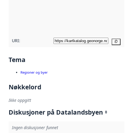
avmetadata.
Les mer om
metadatakvalitet
her
URI:
Kopier
Tema
Regioner og byer
Nøkkelord
Ikke oppgitt
Diskusjoner på Datalandsbyen
0
Ingen diskusjoner funnet