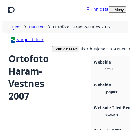
Hopp til hovedinnhold
Finn data
Meny
Hjem
Datasett
Ortofoto Haram-Vestnes 2007
Norge i bilder
Distribusjoner
API-er
Bruk datasett
8
Ortofoto
Webside
Haram-
tif
tiff
Vestnes
Webside
bin
2007
jpeg
Webside Tiled Ge
bin
octet