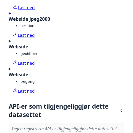
Last ned
Webside Jpeg2000
octet
bin
Last ned
Webside
geotiff
bin
Last ned
Webside
png
png
Last ned
API-er som tilgjengeliggjør dette
0
datasettet
Ingen registrerte API-er tilgjengeliggjør dette datasettet.