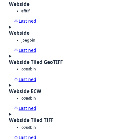
Webside
tiff
tif
Last ned
Webside
jpeg
bin
Last ned
Webside Tiled GeoTIFF
octet
bin
Last ned
Webside ECW
octet
bin
Last ned
Webside Tiled TIFF
octet
bin
Last ned