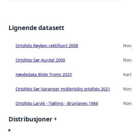
Lignende datasett
Ortofoto Røyken rektifisert 2008
Norg
Ortofoto Sør-Aurdal 2000
Norg
Høydedata Bilde Troms 2025
Kart
Ortofoto Sør-Varanger midlertidig ortofoto 2021
Norg
Ortofoto Larvik - Tjølling - Brunlanes 1966
Norg
Distribusjoner
8