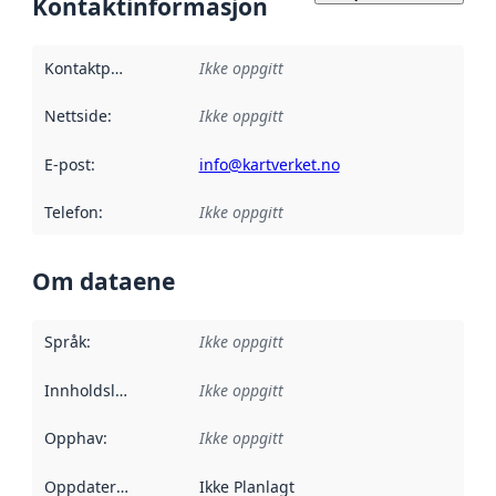
Kontaktinformasjon
Kontaktpunkt
:
Ikke oppgitt
Nettside
:
Ikke oppgitt
E-post
:
info@kartverket.no
Telefon
:
Ikke oppgitt
Om dataene
Språk
:
Ikke oppgitt
Innholdsleverandører
Ikke oppgitt
:
Opphav
:
Ikke oppgitt
Oppdateringsfrekvens
Ikke Planlagt
: