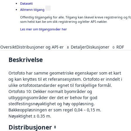
Datasett
Allmenn tilgang
Offentlig tilgjengelig for alle. Tilgang kan likevel kreve registrering og
som helst kan be om slik registrering og/eller API-nøkler.
Les mer om tilgangsnivåer her
Oversikt
Distribusjoner og API-er
Detaljer
Diskusjoner
RDF
8
0
Beskrivelse
Ortofoto har samme geometriske egenskaper som et kart
og kan knyttes til et referansesystem. Ortofoto er inndelt i
ulike ortofotostandarder egnet til forskjellige formål.
Ortofoto 10: Dekker normalt byområder og
utbyggingsområder der det er behov for god
stedfestingsnøyaktighet og høy oppløsning.
Bakkeoppløsningen er som regel 0,04 – 0,15 m.
Nøyaktighet ± 0.35 m.
Distribusjoner
8