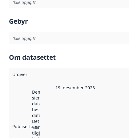
Ikke oppgitt
Gebyr
Ikke oppgitt
Om datasettet
Utgiver
:
19. desember 2023
Denne datoen
sier når
datasettet ble
høstet av
data.norge.no.
Det kan ha
Publisert
:
vært
tilgjengelig