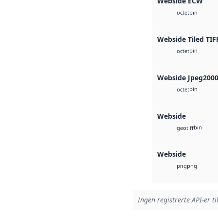
Webside ECW
bin
octet
Webside Tiled TIF
bin
octet
Webside Jpeg200
bin
octet
Webside
bin
geotiff
Webside
png
png
Ingen registrerte API-er ti