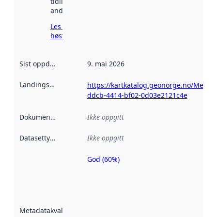
tidligere
andre steder.
Les mer om
høsting her
Sist oppdatert
:
9. mai 2026
Landingsside
:
https://kartkatalog.geonorge.no/Metada
ddcb-4414-bf02-0d03e2121c4e
Dokumentasjon
:
Ikke oppgitt
Datasettype
:
Ikke oppgitt
God (60%)
Metadatakvalitet
er en indikator
på hvor godt
datasettene er
beskrevet ved
Metadatakvalitet
:
hjelp