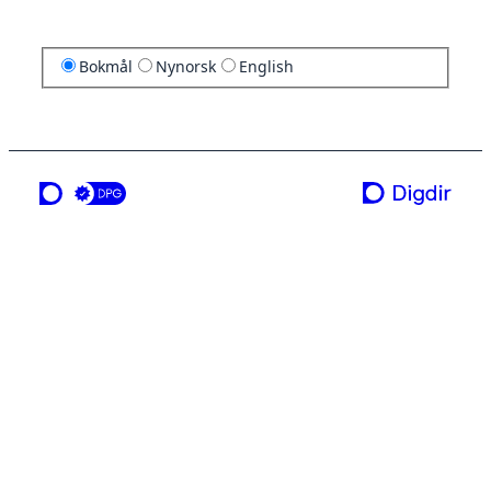
Bokmål
Nynorsk
English
en tjeneste fra