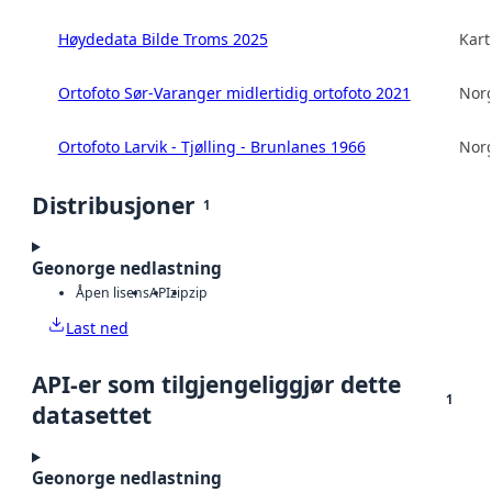
Høydedata Bilde Troms 2025
Kart
Ortofoto Sør-Varanger midlertidig ortofoto 2021
Norg
Ortofoto Larvik - Tjølling - Brunlanes 1966
Norg
Distribusjoner
1
Geonorge nedlastning
Åpen lisens
API
zip
zip
Last ned
API-er som tilgjengeliggjør dette
1
datasettet
Geonorge nedlastning