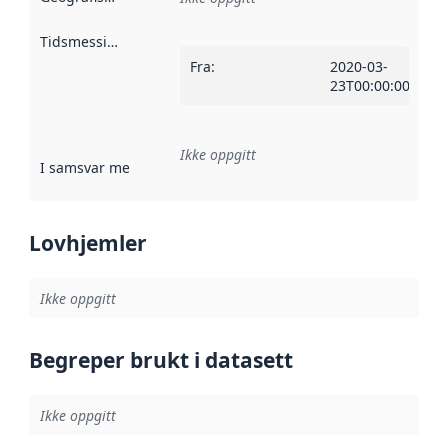
Tidsmessig avgrensning
:
Fra
:
2020-03-
23T00:00:00Z
Ikke oppgitt
I samsvar med
:
Referanse til en implementasjonsregel eller a
Lovhjemler
Ikke oppgitt
Begreper brukt i datasett
Ikke oppgitt