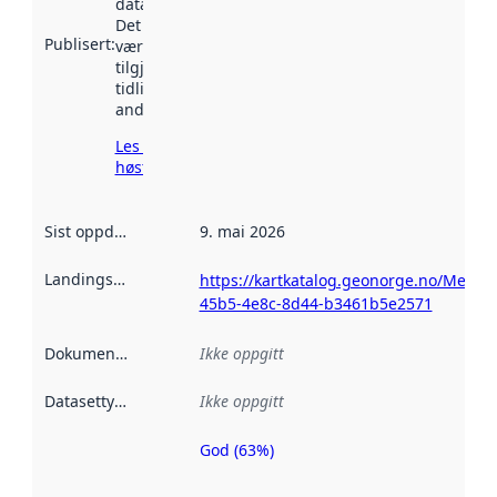
data.norge.no.
Det kan ha
Publisert
:
vært
tilgjengelig
tidligere
andre steder.
Les mer om
høsting her
Sist oppdatert
:
9. mai 2026
Landingsside
:
https://kartkatalog.geonorge.no/Metad
45b5-4e8c-8d44-b3461b5e2571
Dokumentasjon
:
Ikke oppgitt
Datasettype
:
Ikke oppgitt
God (63%)
Metadatakvalitet
er en indikator