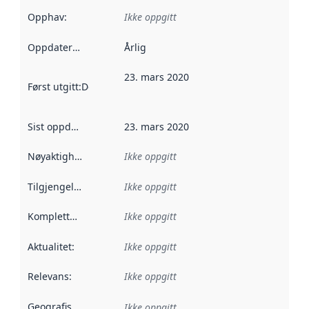
Opphav
:
Ikke oppgitt
Oppdateringsfrekvens
Årlig
:
23. mars 2020
Først utgitt
:
Denne datoen sier når dataene i dette datasettet 
Sist oppdatert
:
23. mars 2020
Nøyaktighet
:
Ikke oppgitt
Tilgjengelighet
:
Ikke oppgitt
Kompletthet
:
Ikke oppgitt
Aktualitet
:
Ikke oppgitt
Relevans
:
Ikke oppgitt
Geografisk avgrensning
:
Ikke oppgitt