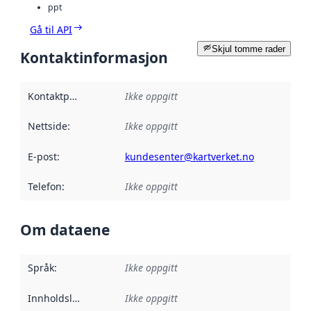
ppt
Gå til API
Skjul tomme rader
Kontaktinformasjon
Kontaktpunkt
:
Ikke oppgitt
Nettside
:
Ikke oppgitt
E-post
:
kundesenter@kartverket.no
Telefon
:
Ikke oppgitt
Om dataene
Språk
:
Ikke oppgitt
Innholdsleverandører
Ikke oppgitt
: