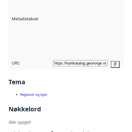
på hvor godt
datasettene er
beskrevet ved
Metadatakvalitet
:
hjelp
avmetadata.
Les mer om
metadatakvalitet
her
URI:
Kopier
Tema
Regioner og byer
Nøkkelord
Ikke oppgitt