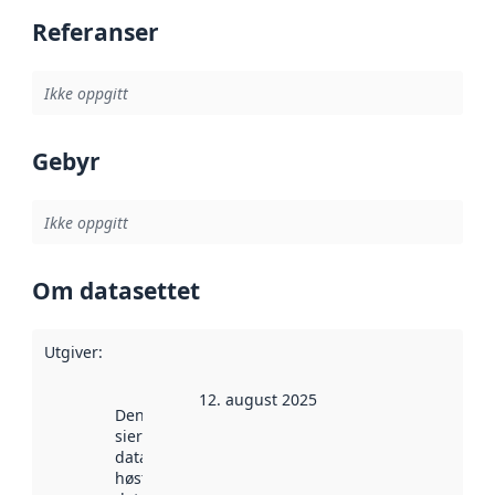
Referanser
Ikke oppgitt
Gebyr
Ikke oppgitt
Om datasettet
Utgiver
:
12. august 2025
Denne datoen
sier når
datasettet ble
høstet av