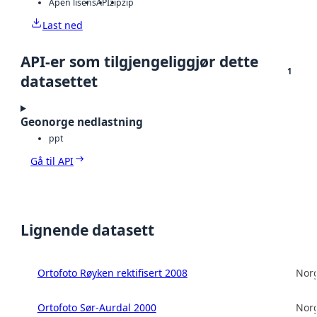
Åpen lisens
API
zip
zip
Last ned
API-er som tilgjengeliggjør dette
1
datasettet
Geonorge nedlastning
ppt
Gå til API
Lignende datasett
Ortofoto Røyken rektifisert 2008
Norg
Ortofoto Sør-Aurdal 2000
Norg