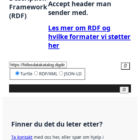
Accept header man
Framework
sender med.
(RDF)
Les mer om RDF og
hvilke formater vi støtter
her
Kopier
Turtle
RDF/XML
JSON-LD
Kopier
Finner du det du leter etter?
Ta kontakt
med oss her, eller spør om hjelp i