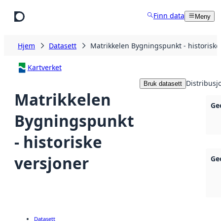
Hopp til hovedinnhold
Finn data
Meny
Hjem
Datasett
Matrikkelen Bygningspunkt - historiske
Kartverket
Distribusj
Bruk datasett
Matrikkelen
Ge
Bygningspunkt
- historiske
versjoner
Ge
Datasett