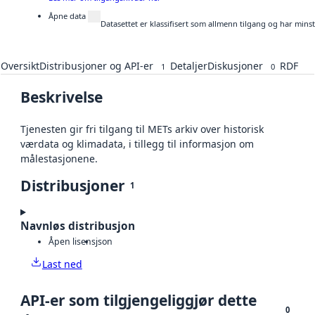
Åpne data
Datasettet er klassifisert som allmenn tilgang og har mins
Oversikt
Distribusjoner og API-er
Detaljer
Diskusjoner
RDF
1
0
Beskrivelse
Tjenesten gir fri tilgang til METs arkiv over historisk
værdata og klimadata, i tillegg til informasjon om
målestasjonene.
Distribusjoner
1
Navnløs distribusjon
Åpen lisens
json
Last ned
API-er som tilgjengeliggjør dette
0