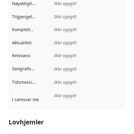
Nøyaktighet
:
Ikke oppgitt
Tilgjengelighet
:
Ikke oppgitt
Kompletthet
:
Ikke oppgitt
Aktualitet
:
Ikke oppgitt
Relevans
:
Ikke oppgitt
Geografisk avgrensning
:
Ikke oppgitt
Tidsmessig avgrensning
Ikke oppgitt
:
Ikke oppgitt
I samsvar med
:
Referanse til en implementasjonsregel eller a
Lovhjemler