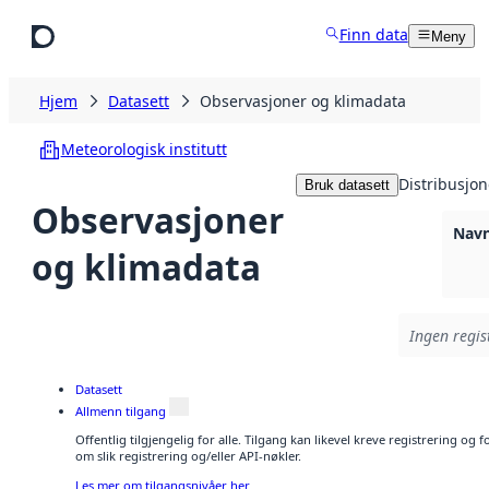
Hopp til hovedinnhold
Finn data
Meny
Hjem
Datasett
Observasjoner og klimadata
Meteorologisk institutt
Distribusjon
Bruk datasett
Observasjoner
Navn
og klimadata
Ingen regist
Datasett
Allmenn tilgang
Offentlig tilgjengelig for alle. Tilgang kan likevel kreve registrering o
om slik registrering og/eller API-nøkler.
Les mer om tilgangsnivåer her