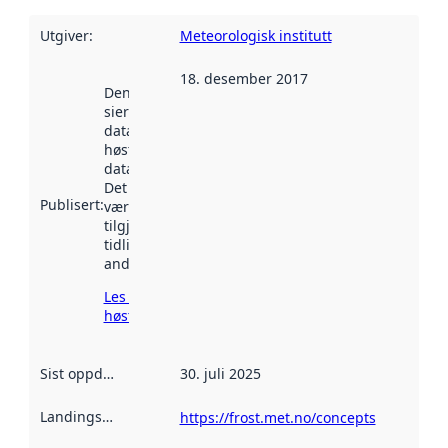
Utgiver
:
Meteorologisk institutt
18. desember 2017
Denne datoen
sier når
datasettet ble
høstet av
data.norge.no.
Det kan ha
Publisert
:
vært
tilgjengelig
tidligere
andre steder.
Les mer om
høsting her
Sist oppdatert
:
30. juli 2025
Landingsside
:
https://frost.met.no/concepts