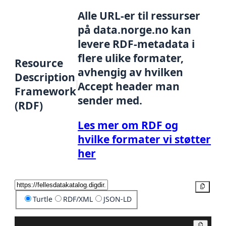
Alle URL-er til ressurser
på data.norge.no kan
levere RDF-metadata i
flere ulike formater,
Resource
avhengig av hvilken
Description
Accept header man
Framework
sender med.
(RDF)
Les mer om RDF og
hvilke formater vi støtter
her
Kopier
Turtle
RDF/XML
JSON-LD
Kopier