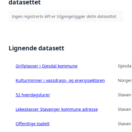
datasettet
Ingen registrerte API-er tilgjengeliggjør dette datasettet.
Lignende datasett
Grillplasser i Gjesdal kommune
Gjesd
Kulturminner i vassdrags- og energisektoren
Norges
52 hverdagsturer
Stava
Lekeplasser Stavanger kommune adresse
Stava
Offentlige toalett
Stava