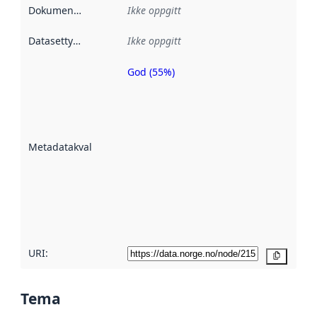
Dokumentasjon
:
Ikke oppgitt
Datasettype
:
Ikke oppgitt
God (55%)
Metadatakvalitet
er en indikator
på hvor godt
datasettene er
beskrevet ved
Metadatakvalitet
:
hjelp
avmetadata.
Les mer om
metadatakvalitet
her
URI:
Kopier
Tema