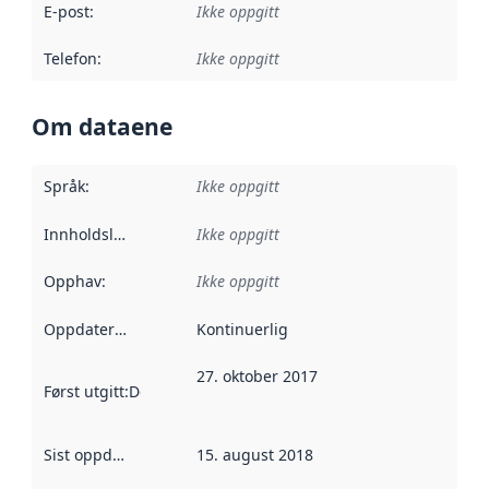
E-post
:
Ikke oppgitt
Telefon
:
Ikke oppgitt
Om dataene
Språk
:
Ikke oppgitt
Innholdsleverandører
Ikke oppgitt
:
Opphav
:
Ikke oppgitt
Oppdateringsfrekvens
Kontinuerlig
:
27. oktober 2017
Først utgitt
:
Denne datoen sier når dataene i dette datasettet 
Sist oppdatert
:
15. august 2018