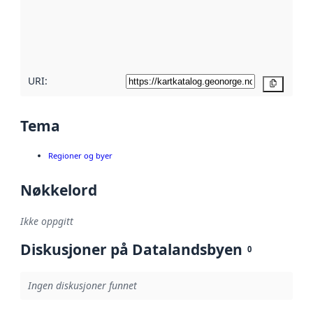
Les mer om
metadatakvalitet
her
URI:
Kopier
Tema
Regioner og byer
Nøkkelord
Ikke oppgitt
Diskusjoner på Datalandsbyen
0
Ingen diskusjoner funnet