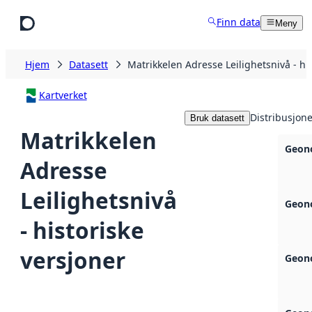
Hopp til hovedinnhold
Finn data
Meny
Hjem
Datasett
Matrikkelen Adresse Leilighetsnivå - hi
Kartverket
Distribusjone
Bruk datasett
Matrikkelen
Geono
Adresse
Leilighetsnivå
Geono
- historiske
versjoner
Geono