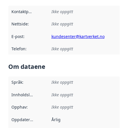
Kontaktpunkt
:
Ikke oppgitt
Nettside
:
Ikke oppgitt
E-post
:
kundesenter@kartverket.no
Telefon
:
Ikke oppgitt
Om dataene
Språk
:
Ikke oppgitt
Innholdsleverandører
Ikke oppgitt
:
Opphav
:
Ikke oppgitt
Oppdateringsfrekvens
Årlig
: