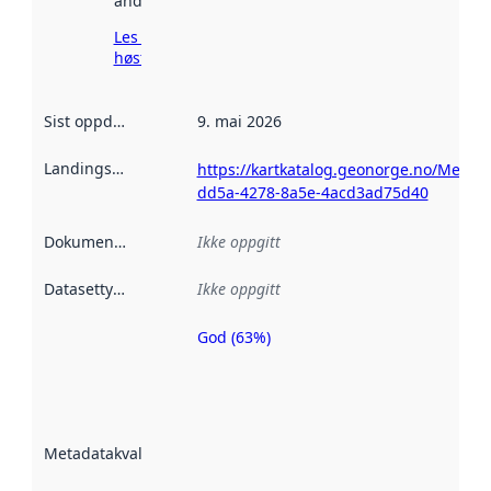
andre steder.
Les mer om
høsting her
Sist oppdatert
:
9. mai 2026
Landingsside
:
https://kartkatalog.geonorge.no/Metad
dd5a-4278-8a5e-4acd3ad75d40
Dokumentasjon
:
Ikke oppgitt
Datasettype
:
Ikke oppgitt
God (63%)
Metadatakvalitet
er en indikator
på hvor godt
datasettene er
beskrevet ved
Metadatakvalitet
:
hjelp
avmetadata.