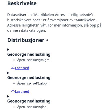
Beskrivelse
Datasettserien "Matrikkelen Adresse Leilighetsnivå -
historiske versjoner" er årsversjoner av "Matrikkelen-
Adresse leilighetsnivå". For mer informasjon, slå opp på
denne i datakatalogen.
Distribusjoner
4
Geonorge nedlastning
Åpen lisens
API
gml
gml
Last ned
Geonorge nedlastning
Åpen lisens
API
gdb
bin
Last ned
Geonorge nedlastning
Åpen lisens
API
sql
sql