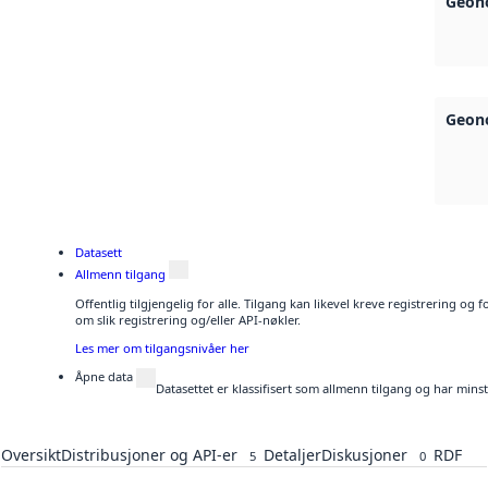
Geono
Geono
Datasett
Allmenn tilgang
Offentlig tilgjengelig for alle. Tilgang kan likevel kreve registrering o
om slik registrering og/eller API-nøkler.
Les mer om tilgangsnivåer her
Åpne data
Datasettet er klassifisert som allmenn tilgang og har mins
Oversikt
Distribusjoner og API-er
Detaljer
Diskusjoner
RDF
5
0