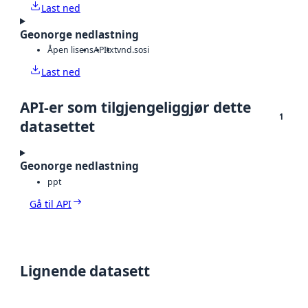
Last ned
Geonorge nedlastning
Åpen lisens
API
txt
vnd.sosi
Last ned
API-er som tilgjengeliggjør dette
1
datasettet
Geonorge nedlastning
ppt
Gå til API
Lignende datasett