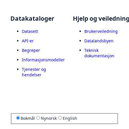
Datakataloger
Hjelp og veilednin
Datasett
Brukerveiledning
API-er
Datalandsbyen
Begreper
Teknisk
dokumentasjon
Informasjonsmodeller
Tjenester og
hendelser
Bokmål
Nynorsk
English