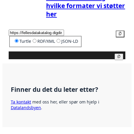
hvilke formater vi støtter
her
Kopier
Turtle
RDF/XML
JSON-LD
Kopier
Finner du det du leter etter?
Ta kontakt
med oss her, eller spør om hjelp i
Datalandsbyen
.