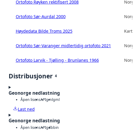
Ortofoto Røyken rektifisert 2008
Norg
Ortofoto Sør-Aurdal 2000
Norg
Høydedata Bilde Troms 2025
Kart
Ortofoto Sør-Varanger midlertidig ortofoto 2021
Norg
Ortofoto Larvik - Tjølling - Brunlanes 1966
Norg
Distribusjoner
4
Geonorge nedlastning
Åpen lisens
API
gml
gml
Last ned
Geonorge nedlastning
Åpen lisens
API
gdb
bin