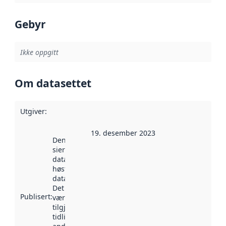
Gebyr
Ikke oppgitt
Om datasettet
Utgiver
:
19. desember 2023
Denne datoen
sier når
datasettet ble
høstet av
data.norge.no.
Det kan ha
Publisert
:
vært
tilgjengelig
tidligere