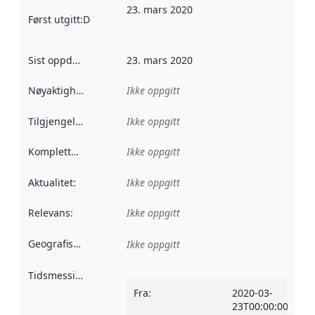
23. mars 2020
Først utgitt
:
Denne datoen sier når dataene i dette datasettet 
Sist oppdatert
:
23. mars 2020
Nøyaktighet
:
Ikke oppgitt
Tilgjengelighet
:
Ikke oppgitt
Kompletthet
:
Ikke oppgitt
Aktualitet
:
Ikke oppgitt
Relevans
:
Ikke oppgitt
Geografisk avgrensning
:
Ikke oppgitt
Tidsmessig avgrensning
:
Fra
:
2020-03-
23T00:00:00Z