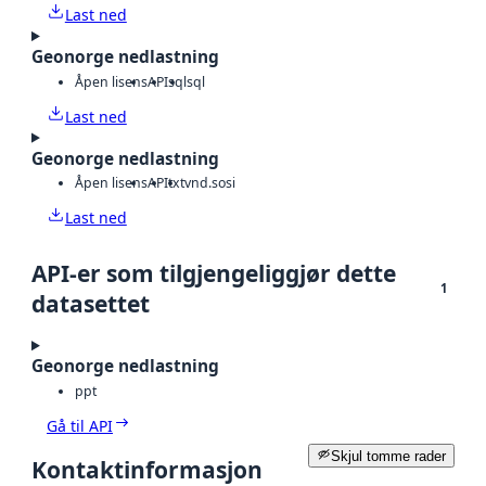
Last ned
Geonorge nedlastning
Åpen lisens
API
sql
sql
Last ned
Geonorge nedlastning
Åpen lisens
API
txt
vnd.sosi
Last ned
API-er som tilgjengeliggjør dette
1
datasettet
Geonorge nedlastning
ppt
Gå til API
Skjul tomme rader
Kontaktinformasjon