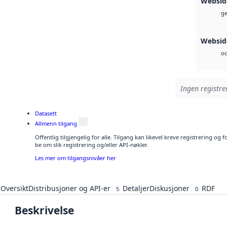
Websid
ge
Websid
oc
Ingen registrer
Datasett
Allmenn tilgang
Offentlig tilgjengelig for alle. Tilgang kan likevel kreve registrering o
be om slik registrering og/eller API-nøkler.
Les mer om tilgangsnivåer her
Oversikt
Distribusjoner og API-er
Detaljer
Diskusjoner
RDF
5
0
Beskrivelse