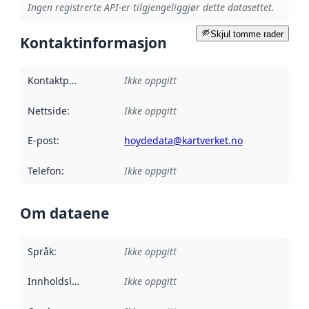
Ingen registrerte API-er tilgjengeliggjør dette datasettet.
Skjul tomme rader
Kontaktinformasjon
Kontaktpunkt
:
Ikke oppgitt
Nettside
:
Ikke oppgitt
E-post
:
hoydedata@kartverket.no
Telefon
:
Ikke oppgitt
Om dataene
Språk
:
Ikke oppgitt
Innholdsleverandører
Ikke oppgitt
: