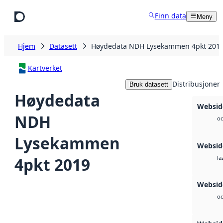
Hopp til hovedinnhold
Finn data
Meny
Hjem
Datasett
Høydedata NDH Lysekammen 4pkt 201
Kartverket
Distribusjoner
Bruk datasett
Høydedata
Websid
NDH
oc
Lysekammen
Websid
4pkt 2019
la
Websid
oc