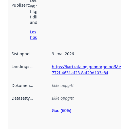
Det kan ha
Publisert
:
vært
tilgjengelig
tidligere
andre steder.
Les mer om
høsting her
Sist oppdatert
:
9. mai 2026
Landingsside
:
https://kartkatalog.geonorge.no/Metad
772f-463f-af23-8af29d103e84
Dokumentasjon
:
Ikke oppgitt
Datasettype
:
Ikke oppgitt
God (60%)
Metadatakvalitet
er en indikator
på hvor godt