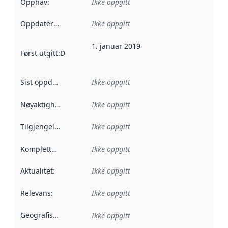
Opphav
:
Ikke oppgitt
Oppdateringsfrekvens
Ikke oppgitt
:
1. januar 2019
Først utgitt
:
Denne datoen sier når dataene i dette datasettet 
Sist oppdatert
:
Ikke oppgitt
Nøyaktighet
:
Ikke oppgitt
Tilgjengelighet
:
Ikke oppgitt
Kompletthet
:
Ikke oppgitt
Aktualitet
:
Ikke oppgitt
Relevans
:
Ikke oppgitt
Geografisk avgrensning
:
Ikke oppgitt