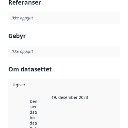
Referanser
Ikke oppgitt
Gebyr
Ikke oppgitt
Om datasettet
Utgiver
:
19. desember 2023
Denne datoen
sier når
datasettet ble
høstet av
data.norge.no.