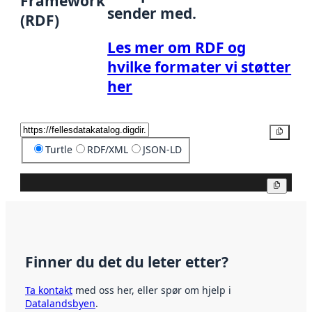
Framework
sender med.
(RDF)
Les mer om RDF og
hvilke formater vi støtter
her
Kopier
Turtle
RDF/XML
JSON-LD
Kopier
Finner du det du leter etter?
Ta kontakt
med oss her, eller spør om hjelp i
Datalandsbyen
.