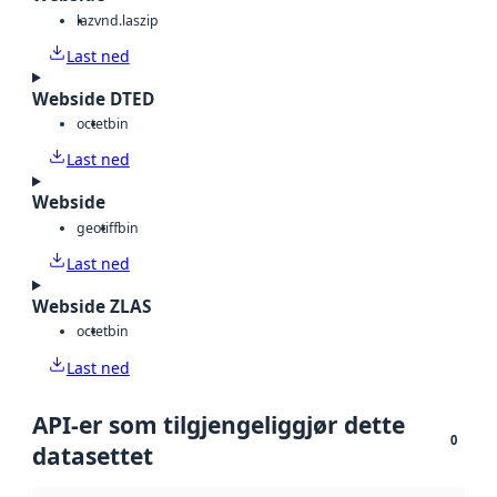
laz
vnd.laszip
Last ned
Webside DTED
octet
bin
Last ned
Webside
geotiff
bin
Last ned
Webside ZLAS
octet
bin
Last ned
API-er som tilgjengeliggjør dette
0
datasettet