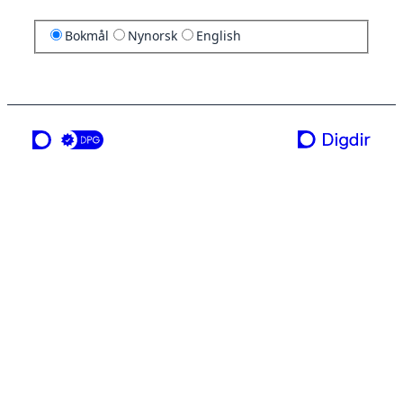
Bokmål
Nynorsk
English
en tjeneste fra