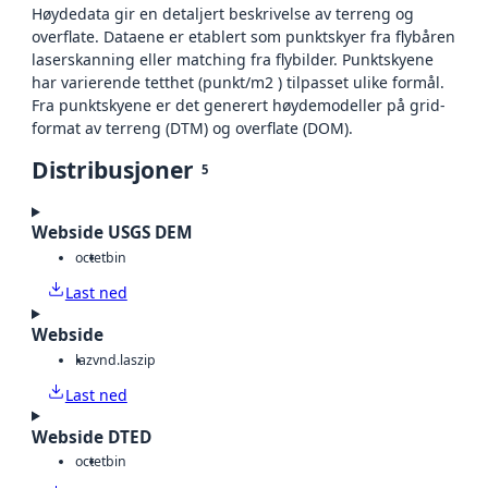
Høydedata gir en detaljert beskrivelse av terreng og
overflate. Dataene er etablert som punktskyer fra flybåren
laserskanning eller matching fra flybilder. Punktskyene
har varierende tetthet (punkt/m2 ) tilpasset ulike formål.
Fra punktskyene er det generert høydemodeller på grid-
format av terreng (DTM) og overflate (DOM).
Distribusjoner
5
Webside USGS DEM
octet
bin
Last ned
Webside
laz
vnd.laszip
Last ned
Webside DTED
octet
bin