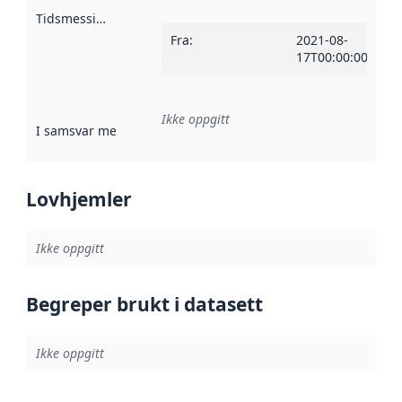
Tidsmessig avgrensning
:
Fra
:
2021-08-
17T00:00:00Z
Ikke oppgitt
I samsvar med
:
Referanse til en implementasjonsregel eller a
Lovhjemler
Ikke oppgitt
Begreper brukt i datasett
Ikke oppgitt