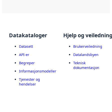
Datakataloger
Hjelp og veilednin
Datasett
Brukerveiledning
API-er
Datalandsbyen
Begreper
Teknisk
dokumentasjon
Informasjonsmodeller
Tjenester og
hendelser