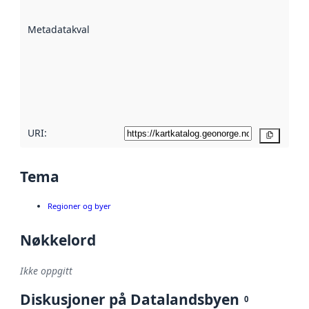
datasettene er
beskrevet ved
Metadatakvalitet
:
hjelp
avmetadata.
Les mer om
metadatakvalitet
her
URI:
Kopier
Tema
Regioner og byer
Nøkkelord
Ikke oppgitt
Diskusjoner på Datalandsbyen
0