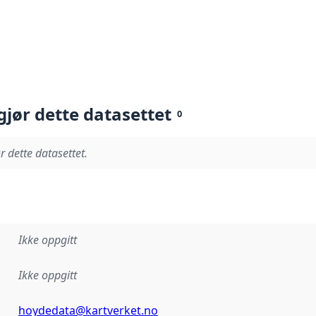
gjør dette datasettet
0
r dette datasettet.
Ikke oppgitt
Ikke oppgitt
hoydedata@kartverket.no