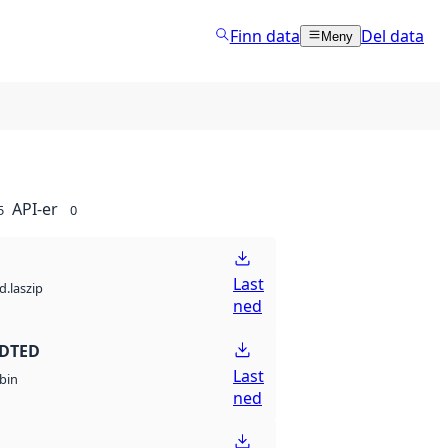
Finn data
Del data
Meny
API-er
5
0
Last
d.laszip
ned
 DTED
Last
bin
ned