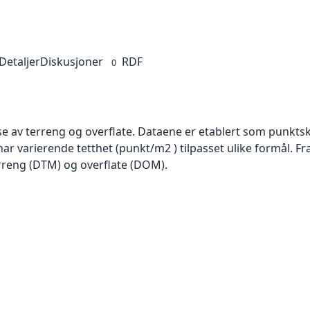
Detaljer
Diskusjoner
RDF
0
se av terreng og overflate. Dataene er etablert som punktsk
har varierende tetthet (punkt/m2 ) tilpasset ulike formål. F
rreng (DTM) og overflate (DOM).