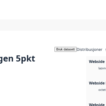
Distribusjoner
Bruk datasett
gen 5pkt
Webside
vn
laz
Webside
octet
Webside