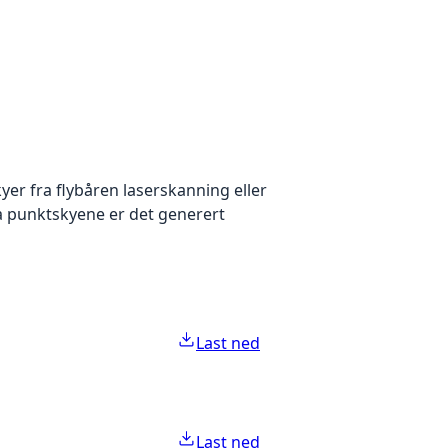
yer fra flybåren laserskanning eller
ra punktskyene er det generert
Last ned
Last ned