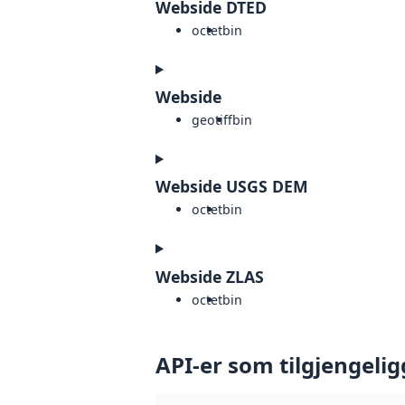
Webside DTED
octet
bin
Webside
geotiff
bin
Webside USGS DEM
octet
bin
Webside ZLAS
octet
bin
API-er som tilgjengelig