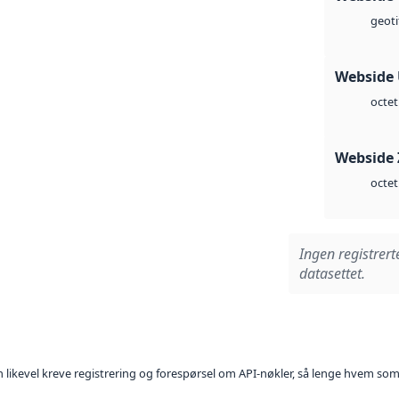
geoti
Webside
octet
Webside 
octet
Ingen registrert
datasettet.
kan likevel kreve registrering og forespørsel om API-nøkler, så lenge hvem som