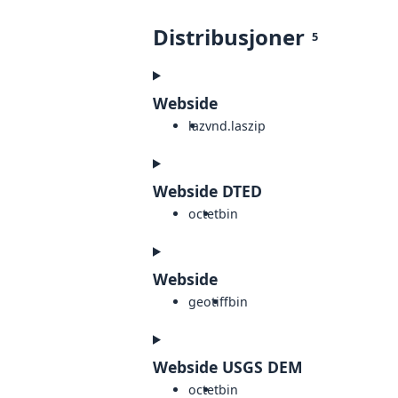
Distribusjoner
5
Webside
laz
vnd.laszip
Webside DTED
octet
bin
Webside
geotiff
bin
Webside USGS DEM
octet
bin