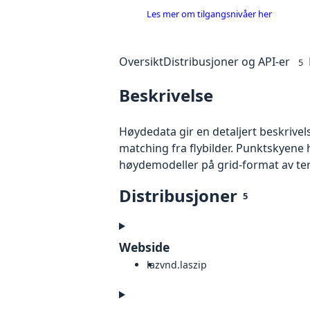
Les mer om tilgangsnivåer her
Oversikt
Distribusjoner og API-er
5
Beskrivelse
Høydedata gir en detaljert beskrivel
matching fra flybilder. Punktskyene 
høydemodeller på grid-format av te
Distribusjoner
5
Webside
laz
vnd.laszip