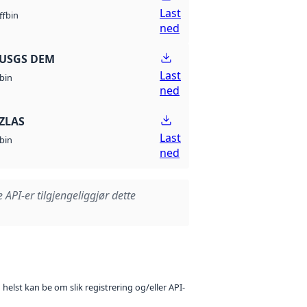
Last
bin
ff
ned
 USGS DEM
Last
bin
ned
ZLAS
Last
bin
ned
e API-er tilgjengeliggjør dette
 helst kan be om slik registrering og/eller API-