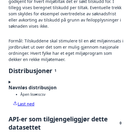
godkjent for hvert miljøtiltak det er søkt tilskudd for. I
tillegg vises beregnet tilskudd per tiltak. Eventuelle trekk
som skyldes for eksempel overtredelse av søknadsfrist
eller avkorting av tilskudd på grunn av feilopplysninger i
søknaden vises ikke.
Formål: Tilskuddene skal stimulere til en økt miljøinnsats i
jordbruket ut over det som er mulig gjennom nasjonale
ordninger. Hvert fylke har et eget miljøprogram som
dekker en rekke miljøtemaer.
Distribusjoner
1
Navnløs distribusjon
Åpen lisens
csv
Last ned
API-er som tilgjengeliggjør dette
0
datasettet