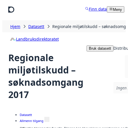
Hopp til hovedinnhold
Finn data
Meny
Hjem
Datasett
Regionale miljøtilskudd – søknadsomg
Landbruksdirektoratet
Distrib
Bruk datasett
Regionale
miljøtilskudd –
søknadsomgang
Ingen 
2017
Datasett
Allmenn tilgang