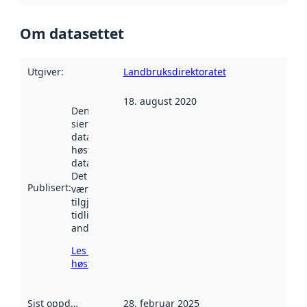
Om datasettet
Utgiver
:
Landbruksdirektoratet
18. august 2020
Denne datoen
sier når
datasettet ble
høstet av
data.norge.no.
Det kan ha
Publisert
:
vært
tilgjengelig
tidligere
andre steder.
Les mer om
høsting her
Sist oppdatert
:
28. februar 2025