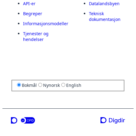
API-er
Datalandsbyen
Begreper
Teknisk
dokumentasjon
Informasjonsmodeller
Tjenester og
hendelser
Bokmål
Nynorsk
English
en tjeneste fra