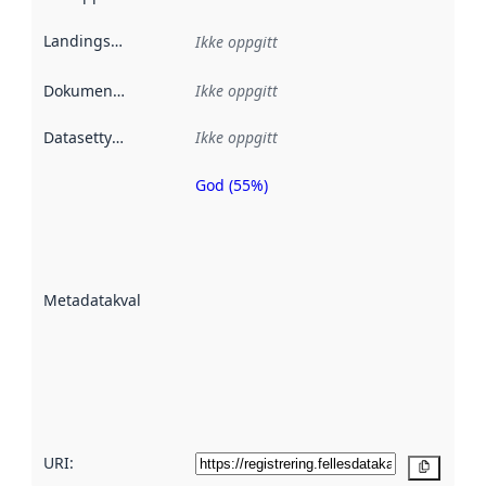
Landingsside
:
Ikke oppgitt
Dokumentasjon
:
Ikke oppgitt
Datasettype
:
Ikke oppgitt
God (55%)
Metadatakvalitet
er en indikator
på hvor godt
datasettene er
beskrevet ved
Metadatakvalitet
:
hjelp
avmetadata.
Les mer om
metadatakvalitet
her
URI:
Kopier