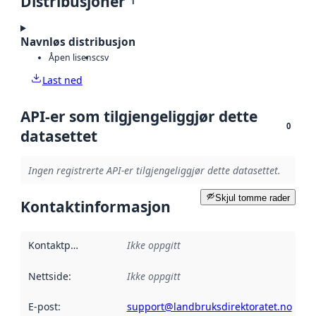
Distribusjoner
1
Navnløs distribusjon
Åpen lisens
csv
Last ned
API-er som tilgjengeliggjør dette
0
datasettet
Ingen registrerte API-er tilgjengeliggjør dette datasettet.
Skjul tomme rader
Kontaktinformasjon
Kontaktpunkt
:
Ikke oppgitt
Nettside
:
Ikke oppgitt
E-post
:
support@landbruksdirektoratet.no