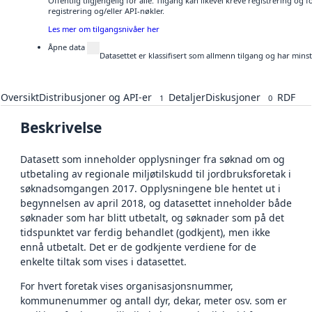
Offentlig tilgjengelig for alle. Tilgang kan likevel kreve registrering o
registrering og/eller API-nøkler.
Les mer om tilgangsnivåer her
Åpne data
Datasettet er klassifisert som allmenn tilgang og har mins
Oversikt
Distribusjoner og API-er
Detaljer
Diskusjoner
RDF
1
0
Beskrivelse
Datasett som inneholder opplysninger fra søknad om og
utbetaling av regionale miljøtilskudd til jordbruksforetak i
søknadsomgangen 2017. Opplysningene ble hentet ut i
begynnelsen av april 2018, og datasettet inneholder både
søknader som har blitt utbetalt, og søknader som på det
tidspunktet var ferdig behandlet (godkjent), men ikke
ennå utbetalt. Det er de godkjente verdiene for de
enkelte tiltak som vises i datasettet.
For hvert foretak vises organisasjonsnummer,
kommunenummer og antall dyr, dekar, meter osv. som er