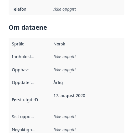
Telefon
:
Ikke oppgitt
Om dataene
Språk
:
Norsk
Innholdsleverandører
Ikke oppgitt
:
Opphav
:
Ikke oppgitt
Oppdateringsfrekvens
Årlig
:
17. august 2020
Først utgitt
:
Denne datoen sier når dataene i dette datasettet 
Sist oppdatert
:
Ikke oppgitt
Nøyaktighet
:
Ikke oppgitt