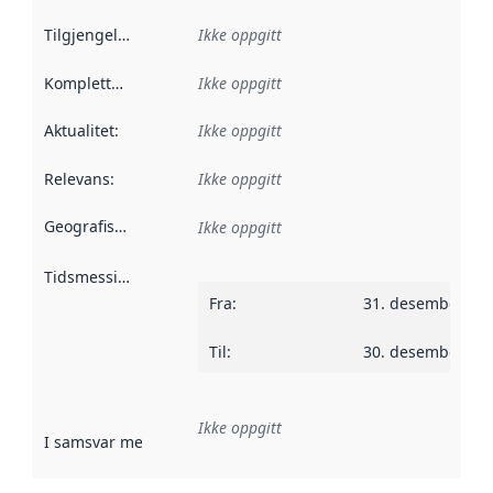
Tilgjengelighet
:
Ikke oppgitt
Kompletthet
:
Ikke oppgitt
Aktualitet
:
Ikke oppgitt
Relevans
:
Ikke oppgitt
Geografisk avgrensning
:
Ikke oppgitt
Tidsmessig avgrensning
:
Fra
:
31. desember 20
Til
:
30. desember 20
Ikke oppgitt
I samsvar med
:
Referanse til en implementasjonsregel eller a