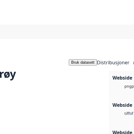
Distribusjoner
Bruk datasett
røy
Webside
p
png
Webside
tif
tiff
Webside