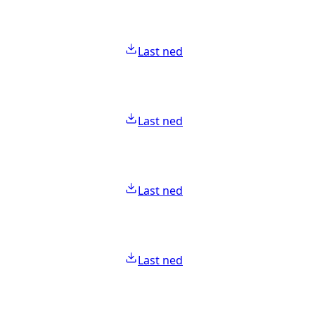
Last ned
Last ned
Last ned
Last ned