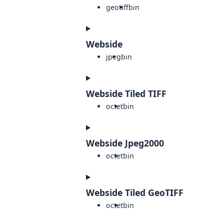
geotiff
bin
Webside
jpeg
bin
Webside Tiled TIFF
octet
bin
Webside Jpeg2000
octet
bin
Webside Tiled GeoTIFF
octet
bin