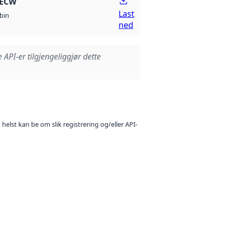
 ECW
Last
bin
ned
e API-er tilgjengeliggjør dette
 helst kan be om slik registrering og/eller API-