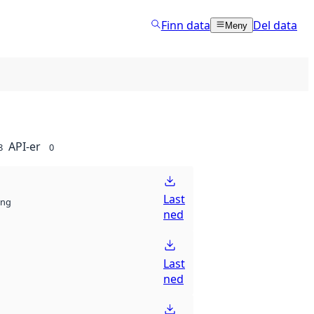
Finn data
Del data
Meny
API-er
8
0
Last
ng
ned
Last
ned