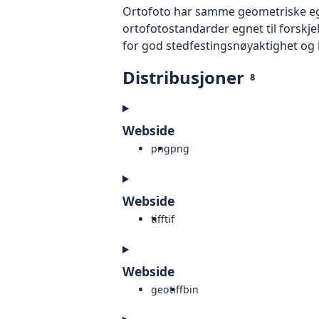
Ortofoto har samme geometriske egen
ortofotostandarder egnet til forskj
for god stedfestingsnøyaktighet og 
Distribusjoner
8
Webside
png
png
Webside
tiff
tif
Webside
geotiff
bin