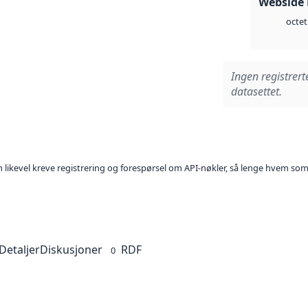
Webside
octet
Ingen registrert
datasettet.
kan likevel kreve registrering og forespørsel om API-nøkler, så lenge hvem som
Detaljer
Diskusjoner
RDF
0