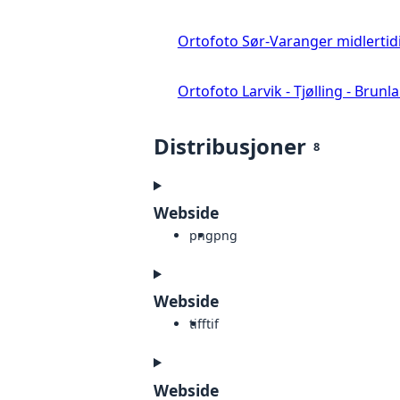
Ortofoto Sør-Varanger midlertid
Ortofoto Larvik - Tjølling - Brunl
Distribusjoner
8
Webside
png
png
Webside
tiff
tif
Webside