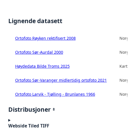
Lignende datasett
Ortofoto Røyken rektifisert 2008
Norg
Ortofoto Sør-Aurdal 2000
Norg
Høydedata Bilde Troms 2025
Kart
Ortofoto Sør-Varanger midlertidig ortofoto 2021
Norg
Ortofoto Larvik - Tjølling - Brunlanes 1966
Norg
Distribusjoner
8
Webside Tiled TIFF