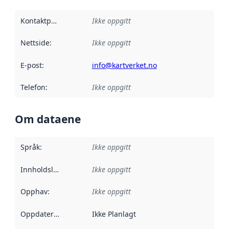
Kontaktpunkt
:
Ikke oppgitt
Nettside
:
Ikke oppgitt
E-post
:
info@kartverket.no
Telefon
:
Ikke oppgitt
Om dataene
Språk
:
Ikke oppgitt
Innholdsleverandører
Ikke oppgitt
:
Opphav
:
Ikke oppgitt
Oppdateringsfrekvens
Ikke Planlagt
: