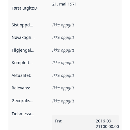
21. mai 1971
Først utgitt
:
Denne datoen sier når dataene i dette datasettet 
Sist oppdatert
:
Ikke oppgitt
Nøyaktighet
:
Ikke oppgitt
Tilgjengelighet
:
Ikke oppgitt
Kompletthet
:
Ikke oppgitt
Aktualitet
:
Ikke oppgitt
Relevans
:
Ikke oppgitt
Geografisk avgrensning
:
Ikke oppgitt
Tidsmessig avgrensning
:
Fra
:
2016-09-
21T00:00:00Z