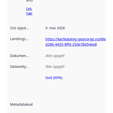
andre steder.
Les mer om
høsting her
Sist oppdatert
:
9. mai 2026
Landingsside
:
https://kartkatalog.geonorge.no/Metad
d286-4435-9ffd-250e78d54ee8
Dokumentasjon
:
Ikke oppgitt
Datasettype
:
Ikke oppgitt
God (60%)
Metadatakvalitet
er en indikator
på hvor godt
datasettene er
beskrevet ved
Metadatakvalitet
:
hjelp
avmetadata.