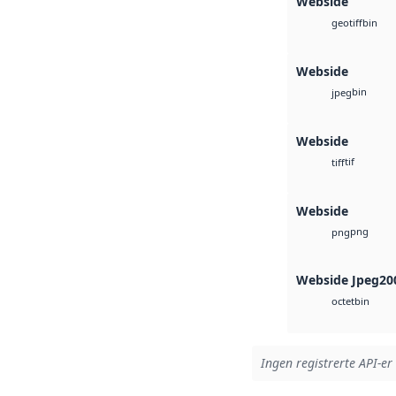
Webside
bin
geotiff
Webside
bin
jpeg
Webside
tif
tiff
Webside
png
png
Webside Jpeg20
bin
octet
Ingen registrerte API-er 