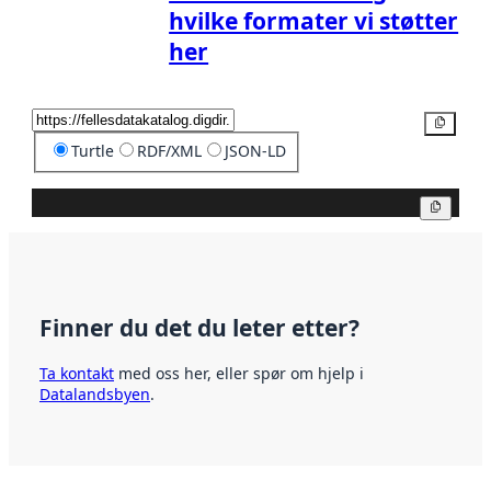
hvilke formater vi støtter
her
Kopier
Turtle
RDF/XML
JSON-LD
Kopier
Finner du det du leter etter?
Ta kontakt
med oss her, eller spør om hjelp i
Datalandsbyen
.