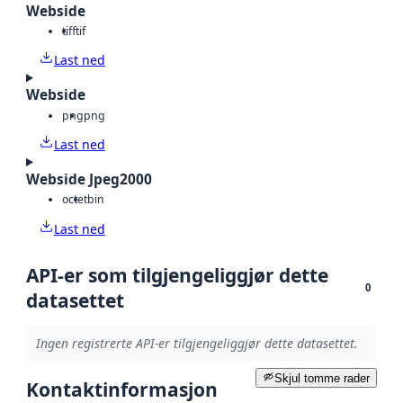
Webside
tiff
tif
Last ned
Webside
png
png
Last ned
Webside Jpeg2000
octet
bin
Last ned
API-er som tilgjengeliggjør dette
0
datasettet
Ingen registrerte API-er tilgjengeliggjør dette datasettet.
Skjul tomme rader
Kontaktinformasjon