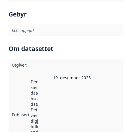
Gebyr
Ikke oppgitt
Om datasettet
Utgiver
:
19. desember 2023
Denne datoen
sier når
datasettet ble
høstet av
data.norge.no.
Det kan ha
Publisert
:
vært
tilgjengelig
tidligere