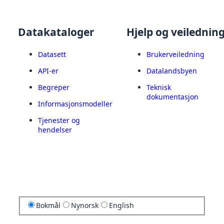
Datakataloger
Hjelp og veilednin
Datasett
Brukerveiledning
API-er
Datalandsbyen
Begreper
Teknisk
dokumentasjon
Informasjonsmodeller
Tjenester og
hendelser
Bokmål
Nynorsk
English