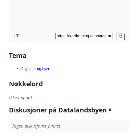
Les mer om
metadatakvalitet
her
URI:
Kopier
Tema
Regioner og byer
Nøkkelord
Ikke oppgitt
Diskusjoner på Datalandsbyen
0
Ingen diskusjoner funnet