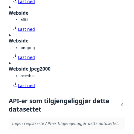
Last ned
Webside
tiff
tif
Last ned
Webside
png
png
Last ned
Webside Jpeg2000
octet
bin
Last ned
API-er som tilgjengeliggjør dette
0
datasettet
Ingen registrerte API-er tilgjengeliggjør dette datasettet.