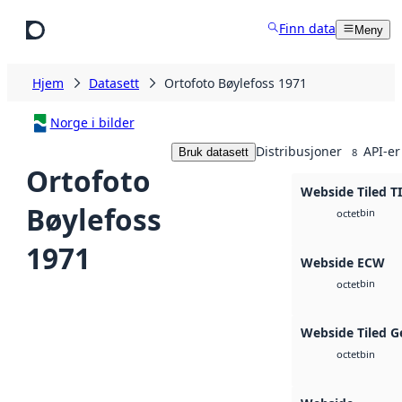
Hopp til hovedinnhold
Finn data
Meny
Hjem
Datasett
Ortofoto Bøylefoss 1971
Norge i bilder
Distribusjoner
API-er
Bruk datasett
8
Ortofoto
Webside Tiled T
Bøylefoss
bin
octet
1971
Webside ECW
bin
octet
Webside Tiled G
bin
octet