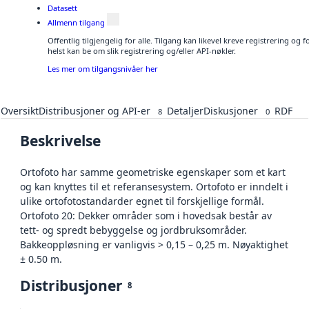
Datasett
Allmenn tilgang
Offentlig tilgjengelig for alle. Tilgang kan likevel kreve registrering o
helst kan be om slik registrering og/eller API-nøkler.
Les mer om tilgangsnivåer her
Oversikt
Distribusjoner og API-er
Detaljer
Diskusjoner
RDF
8
0
Beskrivelse
Ortofoto har samme geometriske egenskaper som et kart
og kan knyttes til et referansesystem. Ortofoto er inndelt i
ulike ortofotostandarder egnet til forskjellige formål.
Ortofoto 20: Dekker områder som i hovedsak består av
tett- og spredt bebyggelse og jordbruksområder.
Bakkeoppløsning er vanligvis > 0,15 – 0,25 m. Nøyaktighet
± 0.50 m.
Distribusjoner
8