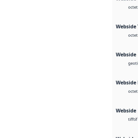
octet
Webside 
octet
Webside
geoti
Webside
octet
Webside
tif
tiff