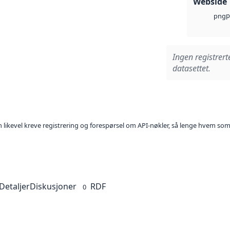
Webside
p
png
Ingen registrert
datasettet.
kan likevel kreve registrering og forespørsel om API-nøkler, så lenge hvem som
Detaljer
Diskusjoner
RDF
0