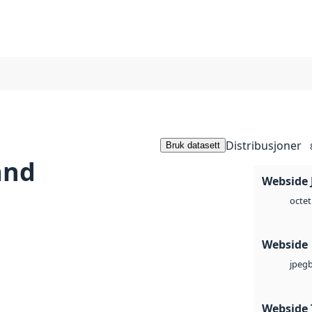
Distribusjoner
Bruk datasett
and
Webside 
octet
Webside
jpeg
Webside 