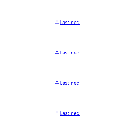
Last ned
Last ned
Last ned
Last ned