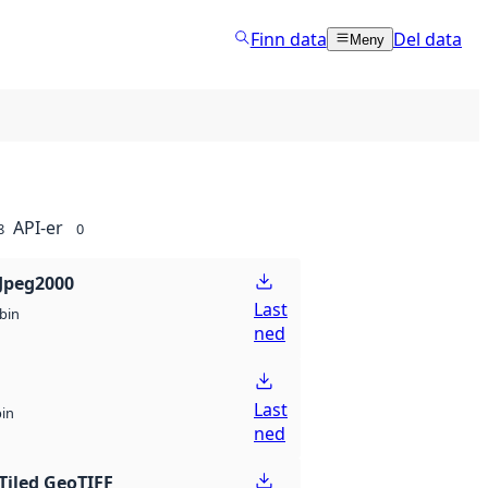
Finn data
Del data
Meny
API-er
8
0
Jpeg2000
Last
bin
ned
Last
bin
ned
Tiled GeoTIFF