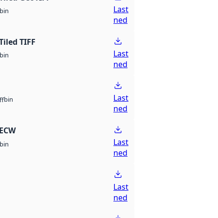
Last
bin
ned
Tiled TIFF
Last
bin
ned
Last
bin
ff
ned
 ECW
Last
bin
ned
Last
ned