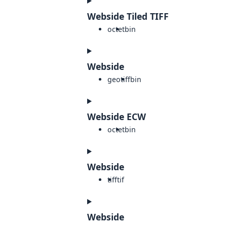
Webside Tiled TIFF
octet
bin
Webside
geotiff
bin
Webside ECW
octet
bin
Webside
tiff
tif
Webside