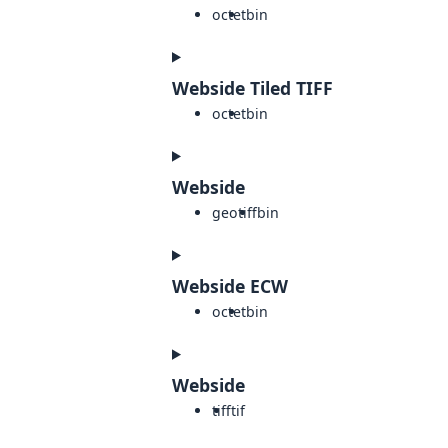
octet
bin
Webside Tiled TIFF
octet
bin
Webside
geotiff
bin
Webside ECW
octet
bin
Webside
tiff
tif