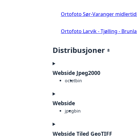
Ortofoto Sør-Varanger midlertid
Ortofoto Larvik - Tjølling - Brunl
Distribusjoner
8
Webside Jpeg2000
octet
bin
Webside
jpeg
bin
Webside Tiled GeoTIFF