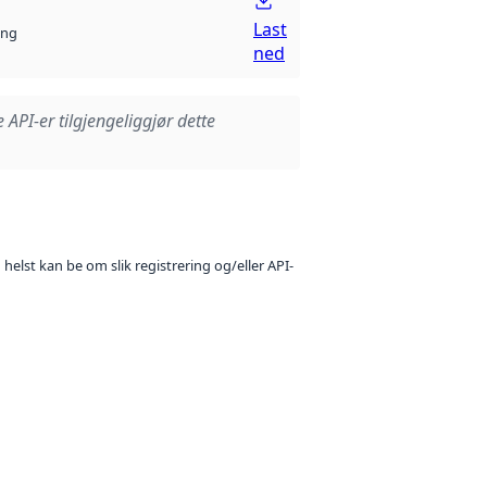
Last
ng
ned
e API-er tilgjengeliggjør dette
 helst kan be om slik registrering og/eller API-