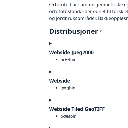
Ortofoto har samme geometriske egen
ortofotostandarder egnet til forskj
og jordbruksområder. Bakkeoppløsnin
Distribusjoner
8
Webside Jpeg2000
octet
bin
Webside
jpeg
bin
Webside Tiled GeoTIFF
octet
bin