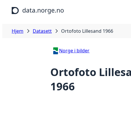
Hopp til hovedinnhold
data.norge.no
Hjem
Datasett
Ortofoto Lillesand 1966
Norge i bilder
Ortofoto Lilles
1966