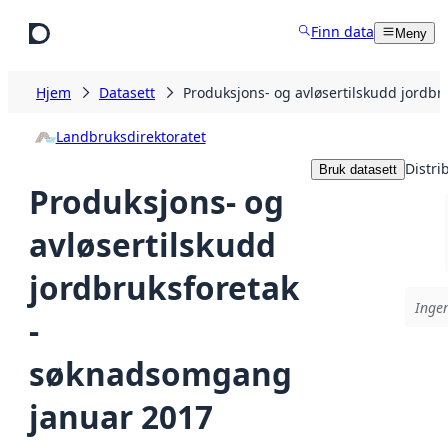
Hopp til hovedinnhold
Finn data
Meny
Hjem
Datasett
Produksjons- og avløsertilskudd jordb
Landbruksdirektoratet
Distri
Bruk datasett
Produksjons- og
avløsertilskudd
jordbruksforetak
Ingen
-
søknadsomgang
januar 2017