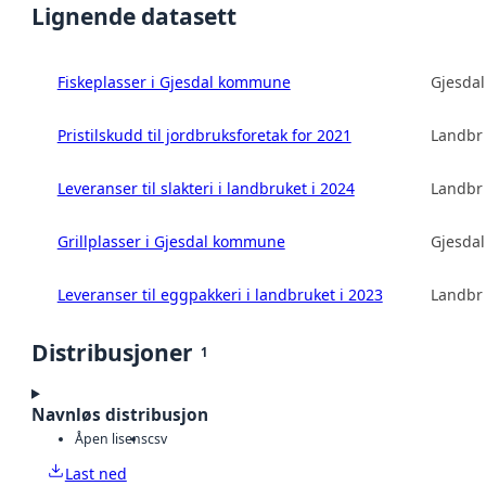
Lignende datasett
Fiskeplasser i Gjesdal kommune
Gjesda
Pristilskudd til jordbruksforetak for 2021
Landbru
Leveranser til slakteri i landbruket i 2024
Landbru
Grillplasser i Gjesdal kommune
Gjesda
Leveranser til eggpakkeri i landbruket i 2023
Landbru
Distribusjoner
1
Navnløs distribusjon
Åpen lisens
csv
Last ned