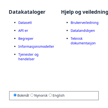
Datakataloger
Hjelp og veilednin
Datasett
Brukerveiledning
API-er
Datalandsbyen
Begreper
Teknisk
dokumentasjon
Informasjonsmodeller
Tjenester og
hendelser
Bokmål
Nynorsk
English