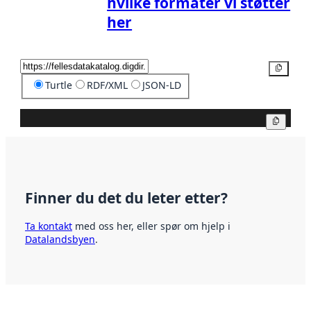
hvilke formater vi støtter
her
Kopier
Turtle
RDF/XML
JSON-LD
Kopier
Finner du det du leter etter?
Ta kontakt
med oss her, eller spør om hjelp i
Datalandsbyen
.