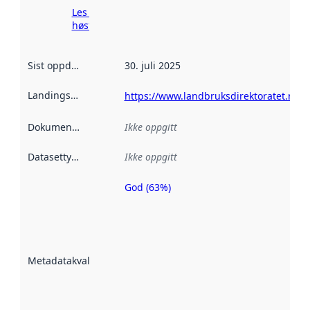
Les mer om
høsting her
Sist oppdatert
:
30. juli 2025
Landingsside
:
https://www.landbruksdirektoratet.no
Dokumentasjon
:
Ikke oppgitt
Datasettype
:
Ikke oppgitt
God (63%)
Metadatakvalitet
er en indikator
på hvor godt
datasettene er
beskrevet ved
Metadatakvalitet
:
hjelp
avmetadata.
Les mer om