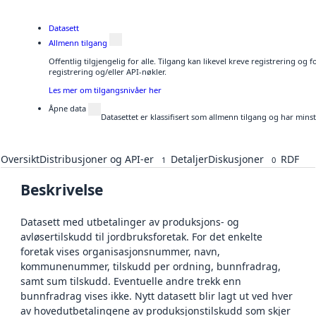
Datasett
Allmenn tilgang
Offentlig tilgjengelig for alle. Tilgang kan likevel kreve registrering o
registrering og/eller API-nøkler.
Les mer om tilgangsnivåer her
Åpne data
Datasettet er klassifisert som allmenn tilgang og har mins
Oversikt
Distribusjoner og API-er
Detaljer
Diskusjoner
RDF
1
0
Beskrivelse
Datasett med utbetalinger av produksjons- og
avløsertilskudd til jordbruksforetak. For det enkelte
foretak vises organisasjonsnummer, navn,
kommunenummer, tilskudd per ordning, bunnfradrag,
samt sum tilskudd. Eventuelle andre trekk enn
bunnfradrag vises ikke. Nytt datasett blir lagt ut ved hver
av hovedutbetalingene av produksjonstilskudd som skjer