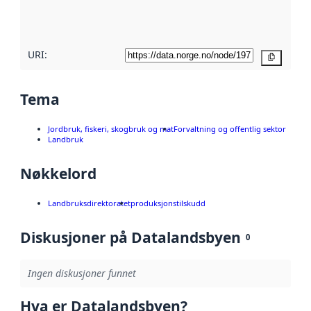
metadatakvalitet
her
URI:
Kopier
Tema
Jordbruk, fiskeri, skogbruk og mat
Forvaltning og offentlig sektor
Landbruk
Nøkkelord
Landbruksdirektoratet
produksjonstilskudd
Diskusjoner på Datalandsbyen
0
Ingen diskusjoner funnet
Hva er Datalandsbyen?