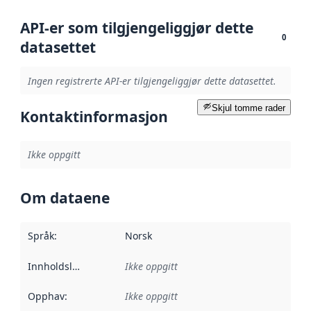
API-er som tilgjengeliggjør dette
0
datasettet
Ingen registrerte API-er tilgjengeliggjør dette datasettet.
Skjul tomme rader
Kontaktinformasjon
Ikke oppgitt
Om dataene
Språk
:
Norsk
Innholdsleverandører
Ikke oppgitt
:
Opphav
:
Ikke oppgitt