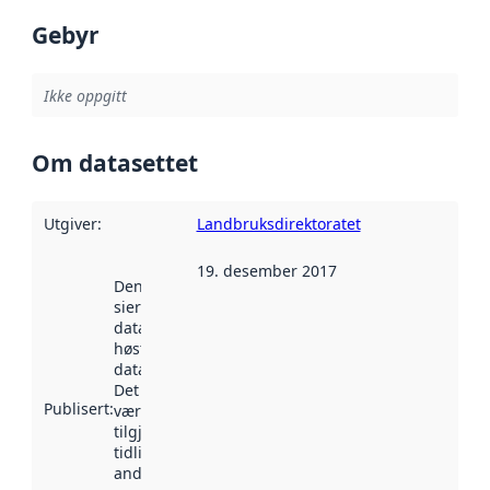
Gebyr
Ikke oppgitt
Om datasettet
Utgiver
:
Landbruksdirektoratet
19. desember 2017
Denne datoen
sier når
datasettet ble
høstet av
data.norge.no.
Det kan ha
Publisert
:
vært
tilgjengelig
tidligere
andre steder.