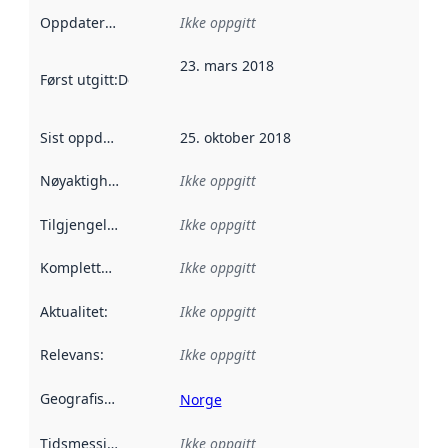
Oppdateringsfrekvens
Ikke oppgitt
:
23. mars 2018
Først utgitt
:
Denne datoen sier når dataene i dette datasettet 
Sist oppdatert
:
25. oktober 2018
Nøyaktighet
:
Ikke oppgitt
Tilgjengelighet
:
Ikke oppgitt
Kompletthet
:
Ikke oppgitt
Aktualitet
:
Ikke oppgitt
Relevans
:
Ikke oppgitt
Geografisk avgrensning
:
Norge
Tidsmessig avgrensning
Ikke oppgitt
: