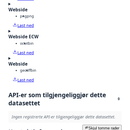
Webside
png
png
Last ned
Webside ECW
octet
bin
Last ned
Webside
geotiff
bin
Last ned
API-er som tilgjengeliggjør dette
0
datasettet
Ingen registrerte API-er tilgjengeliggjør dette datasettet.
Skjul tomme rader