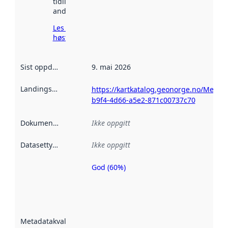
tidligere
andre steder.
Les mer om
høsting her
Sist oppdatert
:
9. mai 2026
Landingsside
:
https://kartkatalog.geonorge.no/Metad
b9f4-4d66-a5e2-871c00737c70
Dokumentasjon
:
Ikke oppgitt
Datasettype
:
Ikke oppgitt
God (60%)
Metadatakvalitet
er en indikator
på hvor godt
datasettene er
beskrevet ved
Metadatakvalitet
:
hjelp