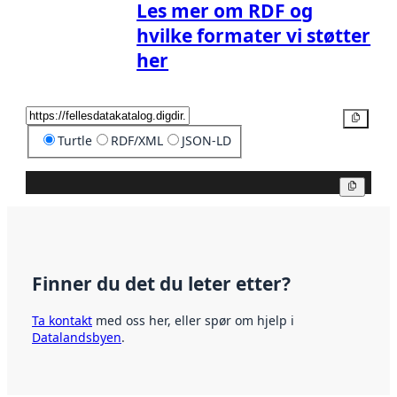
Les mer om RDF og
hvilke formater vi støtter
her
Kopier
Turtle
RDF/XML
JSON-LD
Kopier
Finner du det du leter etter?
Ta kontakt
med oss her, eller spør om hjelp i
Datalandsbyen
.