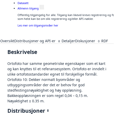
Datasett
Allmenn tilgang
Offentlig tilgjengelig for alle. Tilgang kan likevel kreve registrering og
som helst kan be om slik registrering og/eller API-nøkler.
Les mer om tilgangsnivåer her
Oversikt
Distribusjoner og API-er
Detaljer
Diskusjoner
RDF
8
0
Beskrivelse
Ortofoto har samme geometriske egenskaper som et kart
og kan knyttes til et referansesystem. Ortofoto er inndelt i
ulike ortofotostandarder egnet til forskjellige formål.
Ortofoto 10: Dekker normalt byområder og
utbyggingsområder der det er behov for god
stedfestingsnøyaktighet og høy oppløsning.
Bakkeoppløsningen er som regel 0,04 – 0,15 m.
Nøyaktighet ± 0.35 m.
Distribusjoner
8