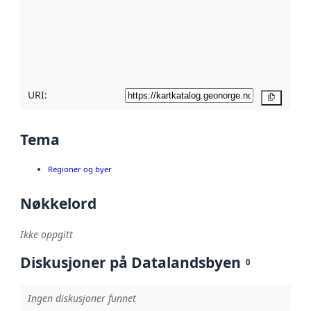
avmetadata.
Les mer om
metadatakvalitet
her
URI:
Kopier
Tema
Regioner og byer
Nøkkelord
Ikke oppgitt
Diskusjoner på Datalandsbyen
0
Ingen diskusjoner funnet