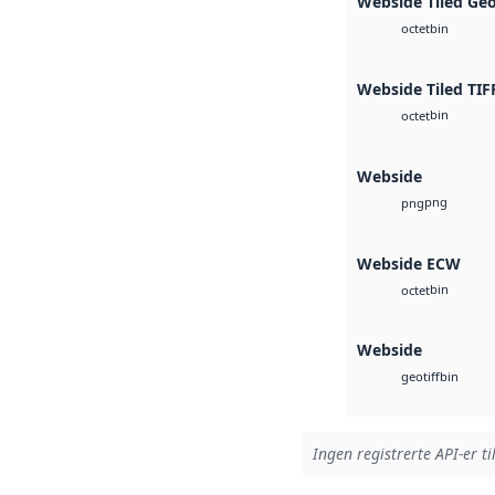
Webside Tiled Ge
bin
octet
Webside Tiled TIF
bin
octet
Webside
png
png
Webside ECW
bin
octet
Webside
bin
geotiff
Ingen registrerte API-er ti