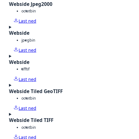
Webside Jpeg2000
octet
bin
Last ned
Webside
jpeg
bin
Last ned
Webside
tiff
tif
Last ned
Webside Tiled GeoTIFF
octet
bin
Last ned
Webside Tiled TIFF
octet
bin
Last ned