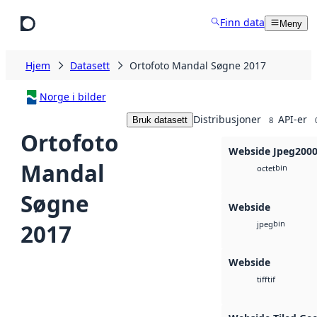
Hopp til hovedinnhold
Finn data
Meny
Hjem
Datasett
Ortofoto Mandal Søgne 2017
Norge i bilder
Distribusjoner
API-er
Bruk datasett
8
Ortofoto
Webside Jpeg200
Mandal
bin
octet
Søgne
Webside
bin
2017
jpeg
Webside
tif
tiff