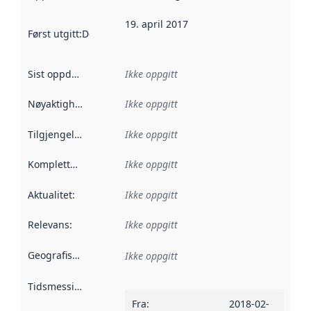
19. april 2017
Først utgitt
:
Denne datoen sier når dataene i dette datasettet 
Sist oppdatert
:
Ikke oppgitt
Nøyaktighet
:
Ikke oppgitt
Tilgjengelighet
:
Ikke oppgitt
Kompletthet
:
Ikke oppgitt
Aktualitet
:
Ikke oppgitt
Relevans
:
Ikke oppgitt
Geografisk avgrensning
:
Ikke oppgitt
Tidsmessig avgrensning
:
Fra
:
2018-02-