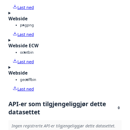
Last ned
Webside
png
png
Last ned
Webside ECW
octet
bin
Last ned
Webside
geotiff
bin
Last ned
API-er som tilgjengeliggjør dette
0
datasettet
Ingen registrerte API-er tilgjengeliggjør dette datasettet.