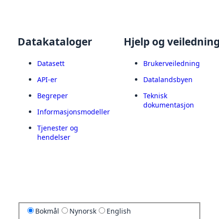
Datakataloger
Hjelp og veilednin
Datasett
Brukerveiledning
API-er
Datalandsbyen
Begreper
Teknisk
dokumentasjon
Informasjonsmodeller
Tjenester og
hendelser
Bokmål
Nynorsk
English