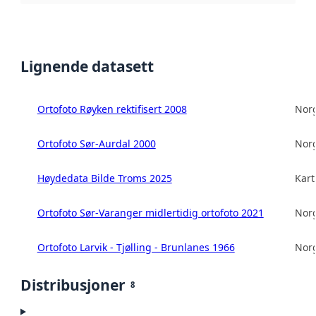
Lignende datasett
Ortofoto Røyken rektifisert 2008
Norg
Ortofoto Sør-Aurdal 2000
Norg
Høydedata Bilde Troms 2025
Kart
Ortofoto Sør-Varanger midlertidig ortofoto 2021
Norg
Ortofoto Larvik - Tjølling - Brunlanes 1966
Norg
Distribusjoner
8