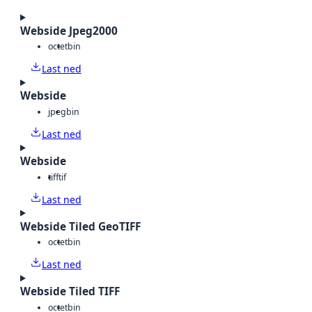
Webside Jpeg2000
octet
bin
Last ned
Webside
jpeg
bin
Last ned
Webside
tiff
tif
Last ned
Webside Tiled GeoTIFF
octet
bin
Last ned
Webside Tiled TIFF
octet
bin