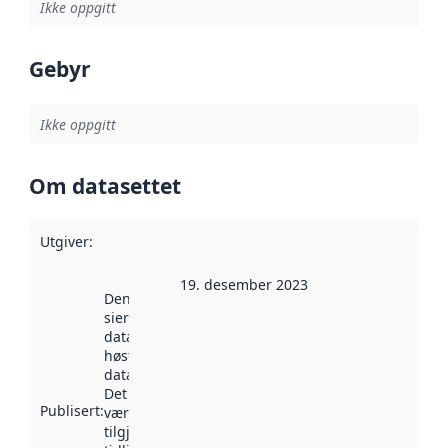
Ikke oppgitt
Gebyr
Ikke oppgitt
Om datasettet
Utgiver
:
19. desember 2023
Denne datoen
sier når
datasettet ble
høstet av
data.norge.no.
Det kan ha
Publisert
:
vært
tilgjengelig