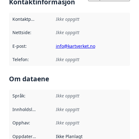
Kontaktinformasjon
Kontaktpunkt
:
Ikke oppgitt
Nettside
:
Ikke oppgitt
E-post
:
info@kartverket.no
Telefon
:
Ikke oppgitt
Om dataene
Språk
:
Ikke oppgitt
Innholdsleverandører
Ikke oppgitt
:
Opphav
:
Ikke oppgitt
Oppdateringsfrekvens
Ikke Planlagt
: