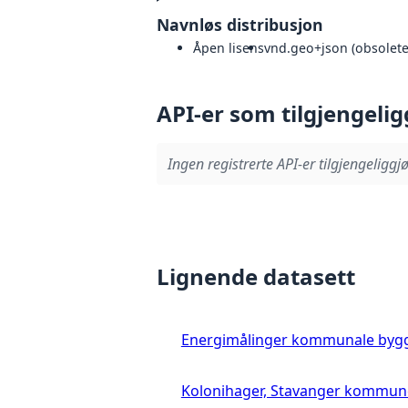
Navnløs distribusjon
Åpen lisens
vnd.geo+json (obsoleted
API-er som tilgjengelig
Ingen registrerte API-er tilgjengeliggjø
Lignende datasett
Energimålinger kommunale byg
Kolonihager, Stavanger kommun