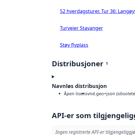
52 hverdagsturer. Tur 36: Langø
Turveier Stavanger
Støy flyplass
Distribusjoner
1
Navnløs distribusjon
Åpen lisens
vnd.geo+json (obsoleted
API-er som tilgjengelig
Ingen registrerte API-er tilgjengeliggjø