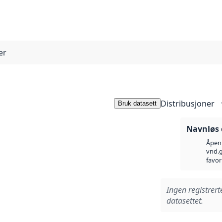
er
Distribusjoner
Bruk datasett
Navnløs 
Åpen 
vnd.g
favor
Ingen registrert
datasettet.