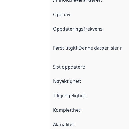
Opphav
:
Oppdateringsfrekvens
:
Først utgitt
:
Denne datoen sier når d
Sist oppdatert
:
Nøyaktighet
:
Tilgjengelighet
:
Kompletthet
:
Aktualitet
: