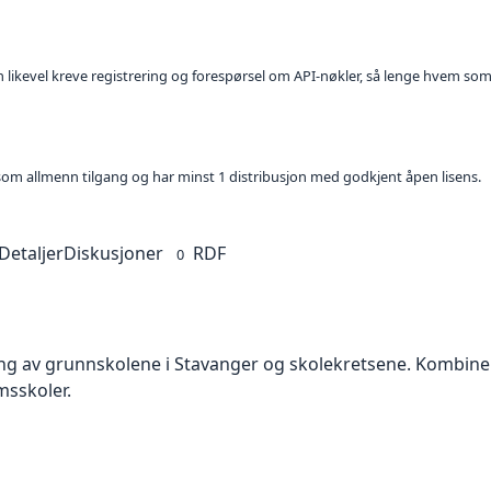
kan likevel kreve registrering og forespørsel om API-nøkler, så lenge hvem som
t som allmenn tilgang og har minst 1 distribusjon med godkjent åpen lisens.
Detaljer
Diskusjoner
RDF
0
ng av grunnskolene i Stavanger og skolekretsene. Kombinert
sskoler.