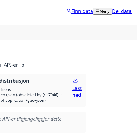
Finn data
Del data
Meny
API-er
1
0
distribusjon
Last
lisens
ned
eo+json (obsoleted by [rfc7946] in
 of application/geo+json)
e API-er tilgjengeliggjør dette