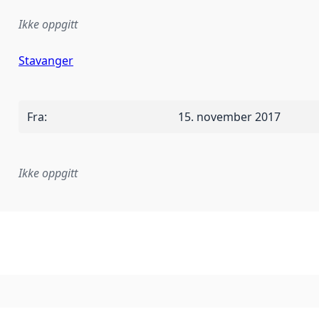
Ikke oppgitt
Stavanger
Fra
:
15. november 2017
Ikke oppgitt
plementasjonsregel eller annen spesifikasjon, som ligger til