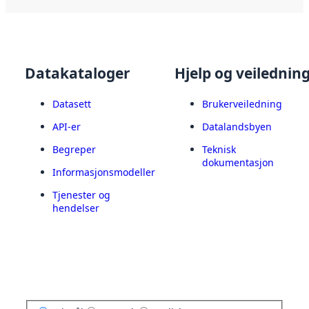
Datakataloger
Hjelp og veilednin
Datasett
Brukerveiledning
API-er
Datalandsbyen
Begreper
Teknisk
dokumentasjon
Informasjonsmodeller
Tjenester og
hendelser