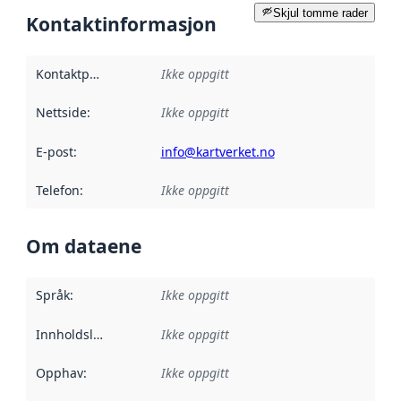
Skjul tomme rader
Kontaktinformasjon
Kontaktpunkt
:
Ikke oppgitt
Nettside
:
Ikke oppgitt
E-post
:
info@kartverket.no
Telefon
:
Ikke oppgitt
Om dataene
Språk
:
Ikke oppgitt
Innholdsleverandører
Ikke oppgitt
:
Opphav
:
Ikke oppgitt