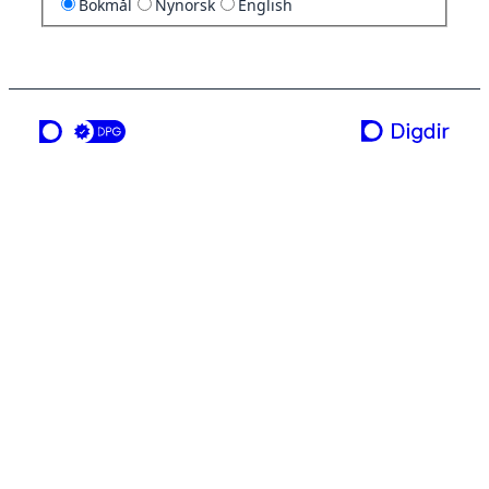
Bokmål
Nynorsk
English
en tjeneste fra