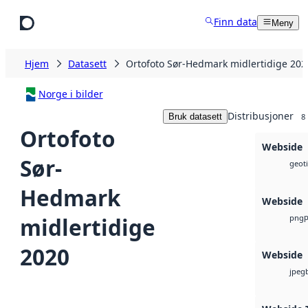
Hopp til hovedinnhold
Finn data
Meny
Hjem
Datasett
Ortofoto Sør-Hedmark midlertidige 202
Norge i bilder
Distribusjoner
Bruk datasett
8
Ortofoto
Webside
Sør-
geoti
Hedmark
Webside
midlertidige
png
2020
Webside
jpeg