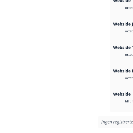
Webside T
octet
Webside 
octet
Webside T
octet
Webside
octet
Webside
tif
tiff
Ingen registrerte