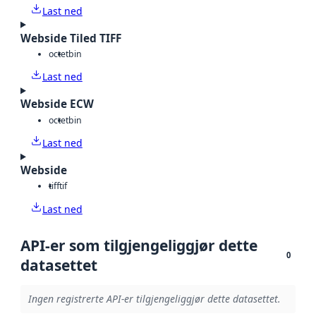
Last ned
Webside Tiled TIFF
octet
bin
Last ned
Webside ECW
octet
bin
Last ned
Webside
tiff
tif
Last ned
API-er som tilgjengeliggjør dette
0
datasettet
Ingen registrerte API-er tilgjengeliggjør dette datasettet.