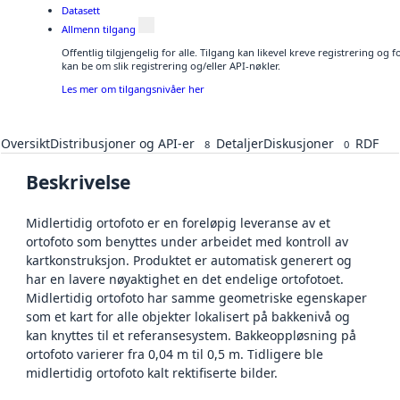
Datasett
Allmenn tilgang
Offentlig tilgjengelig for alle. Tilgang kan likevel kreve registrering o
kan be om slik registrering og/eller API-nøkler.
Les mer om tilgangsnivåer her
Oversikt
Distribusjoner og API-er
Detaljer
Diskusjoner
RDF
8
0
Beskrivelse
Midlertidig ortofoto er en foreløpig leveranse av et
ortofoto som benyttes under arbeidet med kontroll av
kartkonstruksjon. Produktet er automatisk generert og
har en lavere nøyaktighet en det endelige ortofotoet.
Midlertidig ortofoto har samme geometriske egenskaper
som et kart for alle objekter lokalisert på bakkenivå og
kan knyttes til et referansesystem. Bakkeoppløsning på
ortofoto varierer fra 0,04 m til 0,5 m. Tidligere ble
midlertidig ortofoto kalt rektifiserte bilder.