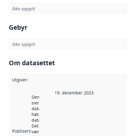
Ikke oppgitt
Gebyr
Ikke oppgitt
Om datasettet
Utgiver
:
19. desember 2023
Denne datoen
sier når
datasettet ble
høstet av
data.norge.no.
Det kan ha
Publisert
:
vært