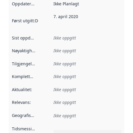
Oppdateringsfrekvens
Ikke Planlagt
:
7. april 2020
Først utgitt
:
Denne datoen sier når dataene i dette datasettet 
Sist oppdatert
:
Ikke oppgitt
Nøyaktighet
:
Ikke oppgitt
Tilgjengelighet
:
Ikke oppgitt
Kompletthet
:
Ikke oppgitt
Aktualitet
:
Ikke oppgitt
Relevans
:
Ikke oppgitt
Geografisk avgrensning
:
Ikke oppgitt
Tidsmessig avgrensning
: