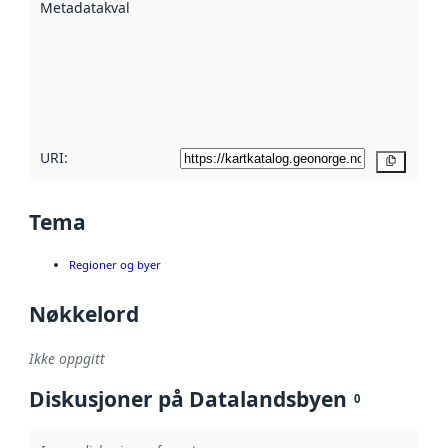
Metadatakvalitet
:
hjelp
avmetadata.
Les mer om
metadatakvalitet
her
URI:
Kopier
Tema
Regioner og byer
Nøkkelord
Ikke oppgitt
Diskusjoner på Datalandsbyen
0