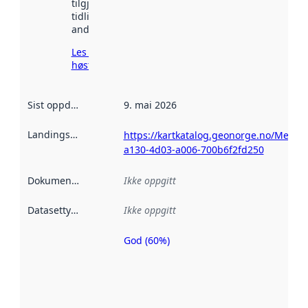
tilgjengelig
tidligere
andre steder.
Les mer om
høsting her
Sist oppdatert
:
9. mai 2026
Landingsside
:
https://kartkatalog.geonorge.no/Metad
a130-4d03-a006-700b6f2fd250
Dokumentasjon
:
Ikke oppgitt
Datasettype
:
Ikke oppgitt
God (60%)
Metadatakvalitet
er en indikator
på hvor godt
datasettene er
beskrevet ved