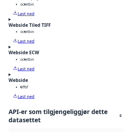
octet
bin
Last ned
Webside Tiled TIFF
octet
bin
Last ned
Webside ECW
octet
bin
Last ned
Webside
tiff
tif
Last ned
API-er som tilgjengeliggjør dette
0
datasettet