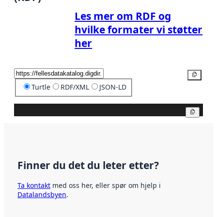
Les mer om RDF og
hvilke formater vi støtter
her
Kopier
Turtle
RDF/XML
JSON-LD
Kopier
Finner du det du leter etter?
Ta kontakt
med oss her, eller spør om hjelp i
Datalandsbyen
.