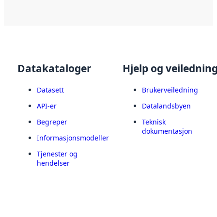
Datakataloger
Hjelp og veilednin
Datasett
Brukerveiledning
API-er
Datalandsbyen
Begreper
Teknisk
dokumentasjon
Informasjonsmodeller
Tjenester og
hendelser