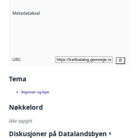
datasettene er
beskrevet ved
Metadatakvalitet
:
hjelp
avmetadata.
Les mer om
metadatakvalitet
her
URI:
Kopier
Tema
Regioner og byer
Nøkkelord
Ikke oppgitt
Diskusjoner på Datalandsbyen
0