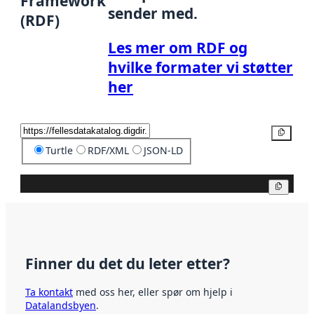
Framework
sender med.
(RDF)
Les mer om RDF og
hvilke formater vi støtter
her
Kopier
Turtle
RDF/XML
JSON-LD
Kopier
Finner du det du leter etter?
Ta kontakt
med oss her, eller spør om hjelp i
Datalandsbyen
.