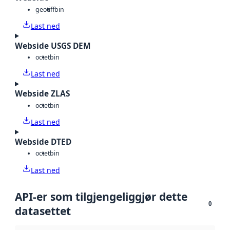
geotiff
bin
Last ned
Webside USGS DEM
octet
bin
Last ned
Webside ZLAS
octet
bin
Last ned
Webside DTED
octet
bin
Last ned
API-er som tilgjengeliggjør dette
0
datasettet