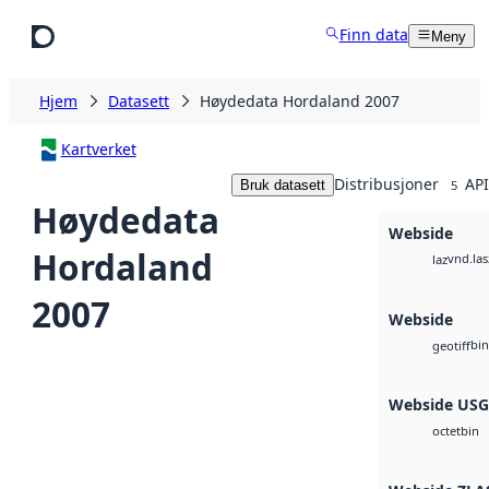
Hopp til hovedinnhold
Finn data
Meny
Hjem
Datasett
Høydedata Hordaland 2007
Kartverket
Distribusjoner
API
Bruk datasett
5
Høydedata
Webside
Hordaland
vnd.las
laz
2007
Webside
bin
geotiff
Webside US
bin
octet