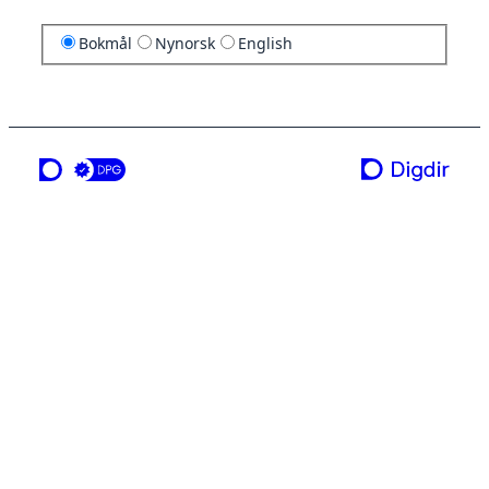
Bokmål
Nynorsk
English
en tjeneste fra