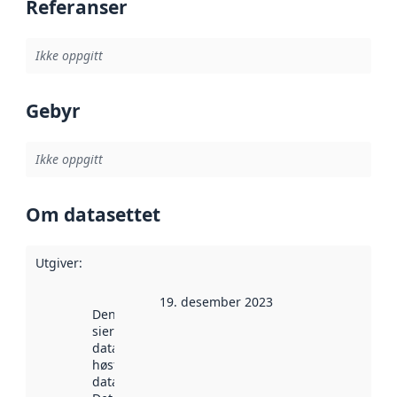
Referanser
Ikke oppgitt
Gebyr
Ikke oppgitt
Om datasettet
Utgiver
:
19. desember 2023
Denne datoen
sier når
datasettet ble
høstet av
data.norge.no.