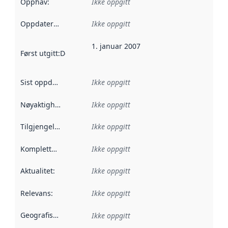
Opphav
:
Ikke oppgitt
Oppdateringsfrekvens
Ikke oppgitt
:
1. januar 2007
Først utgitt
:
Denne datoen sier når dataene i dette datasettet 
Sist oppdatert
:
Ikke oppgitt
Nøyaktighet
:
Ikke oppgitt
Tilgjengelighet
:
Ikke oppgitt
Kompletthet
:
Ikke oppgitt
Aktualitet
:
Ikke oppgitt
Relevans
:
Ikke oppgitt
Geografisk avgrensning
:
Ikke oppgitt