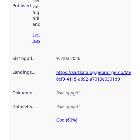
Det kan ha
Publisert
:
vært
tilgjengelig
tidligere
andre steder.
Les mer om
høsting her
Sist oppdatert
:
9. mai 2026
Landingsside
:
https://kartkatalog.geonorge.no/Metad
6cf9-4115-a892-a7013e0301d9
Dokumentasjon
:
Ikke oppgitt
Datasettype
:
Ikke oppgitt
God (60%)
Metadatakvalitet
er en indikator
på hvor godt