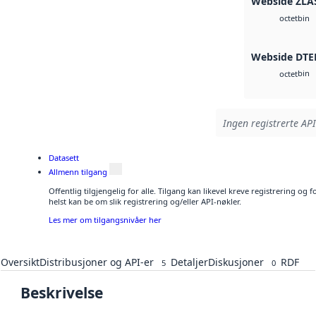
Webside ZLA
bin
octet
Webside DTE
bin
octet
Ingen registrerte API
Datasett
Allmenn tilgang
Offentlig tilgjengelig for alle. Tilgang kan likevel kreve registrering o
helst kan be om slik registrering og/eller API-nøkler.
Les mer om tilgangsnivåer her
Oversikt
Distribusjoner og API-er
Detaljer
Diskusjoner
RDF
5
0
Beskrivelse