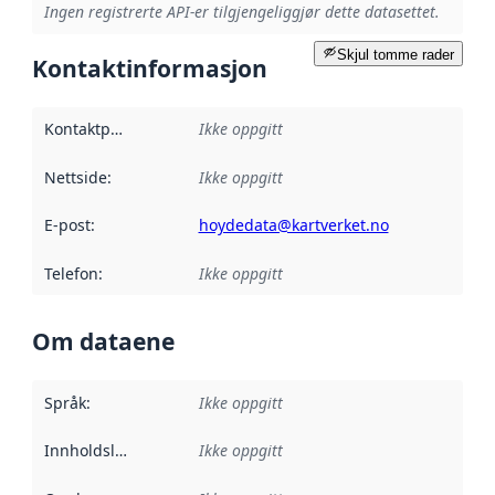
Ingen registrerte API-er tilgjengeliggjør dette datasettet.
Skjul tomme rader
Kontaktinformasjon
Kontaktpunkt
:
Ikke oppgitt
Nettside
:
Ikke oppgitt
E-post
:
hoydedata@kartverket.no
Telefon
:
Ikke oppgitt
Om dataene
Språk
:
Ikke oppgitt
Innholdsleverandører
Ikke oppgitt
: