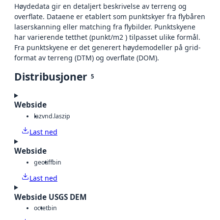
Høydedata gir en detaljert beskrivelse av terreng og
overflate. Dataene er etablert som punktskyer fra flybåren
laserskanning eller matching fra flybilder. Punktskyene
har varierende tetthet (punkt/m2 ) tilpasset ulike formål.
Fra punktskyene er det generert høydemodeller på grid-
format av terreng (DTM) og overflate (DOM).
Distribusjoner
5
Webside
laz
vnd.laszip
Last ned
Webside
geotiff
bin
Last ned
Webside USGS DEM
octet
bin