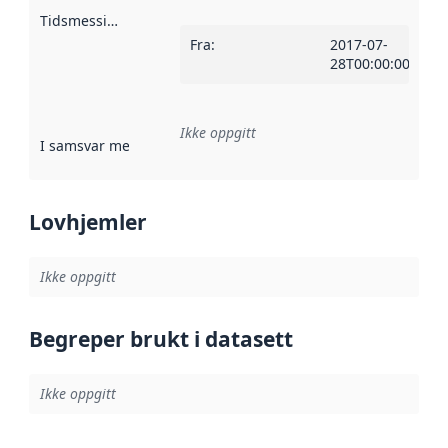
Tidsmessig avgrensning
:
Fra
:
2017-07-
28T00:00:00Z
Ikke oppgitt
I samsvar med
:
Referanse til en implementasjonsregel eller a
Lovhjemler
Ikke oppgitt
Begreper brukt i datasett
Ikke oppgitt