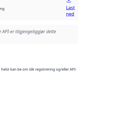
Last
ng
ned
e API-er tilgjengeliggjør dette
 helst kan be om slik registrering og/eller API-