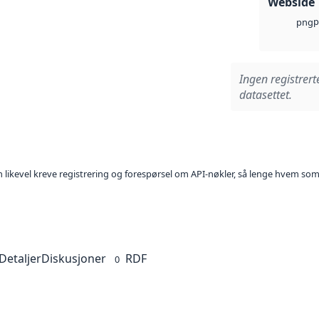
Webside
p
png
Ingen registrert
datasettet.
kan likevel kreve registrering og forespørsel om API-nøkler, så lenge hvem som
Detaljer
Diskusjoner
RDF
0