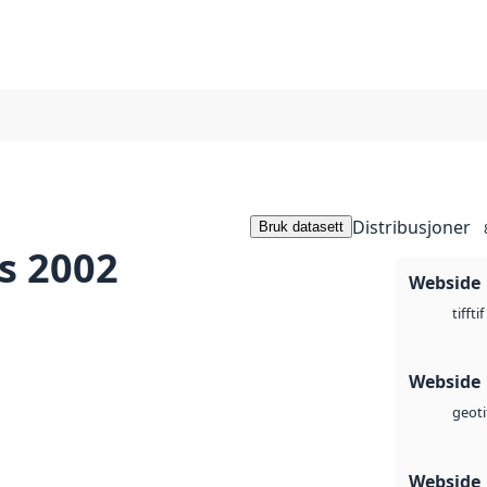
Distribusjoner
Bruk datasett
s 2002
Webside
tif
tiff
Webside
geoti
Webside