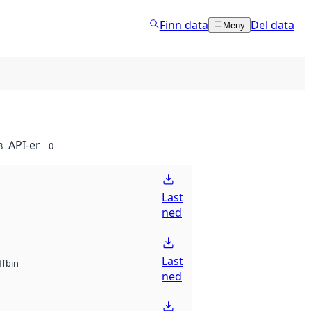
Finn data
Del data
Meny
API-er
8
0
Last
ned
Last
bin
ff
ned