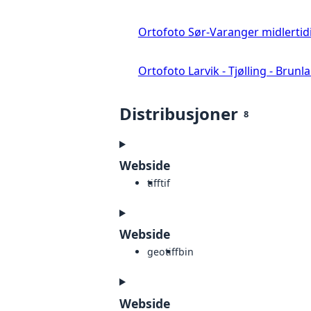
Ortofoto Sør-Varanger midlertid
Ortofoto Larvik - Tjølling - Brunl
Distribusjoner
8
Webside
tiff
tif
Webside
geotiff
bin
Webside