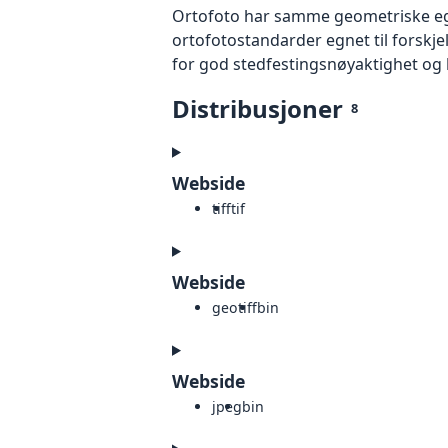
Ortofoto har samme geometriske egen
ortofotostandarder egnet til forskj
for god stedfestingsnøyaktighet og 
Distribusjoner
8
Webside
tiff
tif
Webside
geotiff
bin
Webside
jpeg
bin