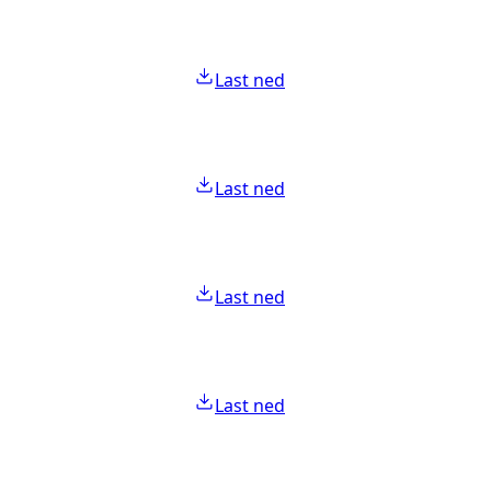
Last ned
Last ned
Last ned
Last ned