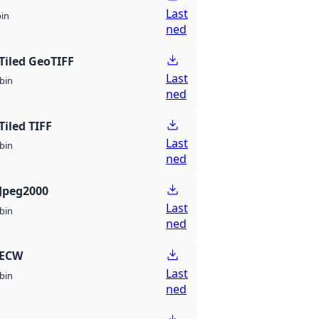
Last
bin
ned
Tiled GeoTIFF
Last
bin
ned
Tiled TIFF
Last
bin
ned
Jpeg2000
Last
bin
ned
 ECW
Last
bin
ned