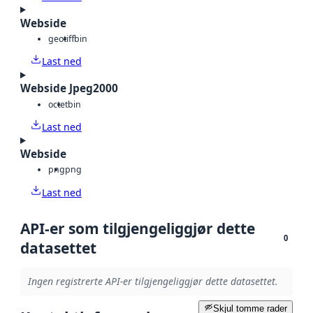
Webside
geotiff
bin
Last ned
Webside Jpeg2000
octet
bin
Last ned
Webside
png
png
Last ned
API-er som tilgjengeliggjør dette
0
datasettet
Ingen registrerte API-er tilgjengeliggjør dette datasettet.
Skjul tomme rader