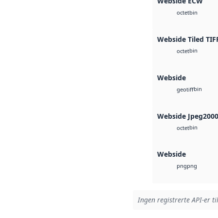
Webside ECW
bin
octet
Webside Tiled TIF
bin
octet
Webside
bin
geotiff
Webside Jpeg200
bin
octet
Webside
png
png
Ingen registrerte API-er ti