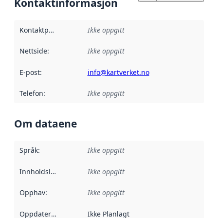
Kontaktinformasjon
Kontaktpunkt
:
Ikke oppgitt
Nettside
:
Ikke oppgitt
E-post
:
info@kartverket.no
Telefon
:
Ikke oppgitt
Om dataene
Språk
:
Ikke oppgitt
Innholdsleverandører
Ikke oppgitt
:
Opphav
:
Ikke oppgitt
Oppdateringsfrekvens
Ikke Planlagt
: