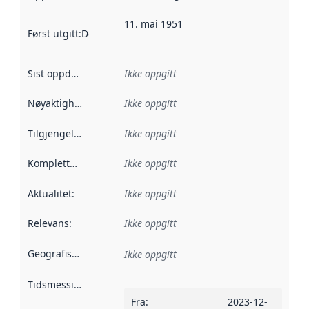
11. mai 1951
Først utgitt
:
Denne datoen sier når dataene i dette datasettet 
Sist oppdatert
:
Ikke oppgitt
Nøyaktighet
:
Ikke oppgitt
Tilgjengelighet
:
Ikke oppgitt
Kompletthet
:
Ikke oppgitt
Aktualitet
:
Ikke oppgitt
Relevans
:
Ikke oppgitt
Geografisk avgrensning
:
Ikke oppgitt
Tidsmessig avgrensning
:
Fra
:
2023-12-