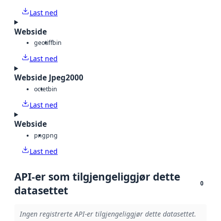
Last ned
Webside
geotiff
bin
Last ned
Webside Jpeg2000
octet
bin
Last ned
Webside
png
png
Last ned
API-er som tilgjengeliggjør dette
0
datasettet
Ingen registrerte API-er tilgjengeliggjør dette datasettet.