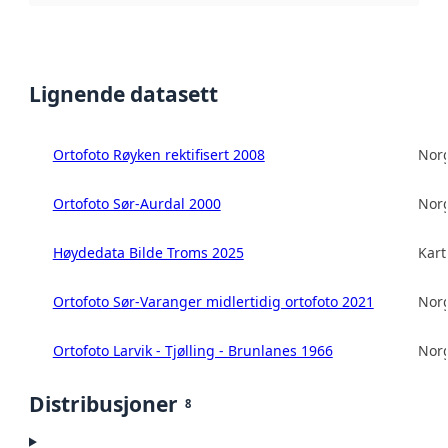
Lignende datasett
Ortofoto Røyken rektifisert 2008
Norg
Ortofoto Sør-Aurdal 2000
Norg
Høydedata Bilde Troms 2025
Kart
Ortofoto Sør-Varanger midlertidig ortofoto 2021
Norg
Ortofoto Larvik - Tjølling - Brunlanes 1966
Norg
Distribusjoner
8