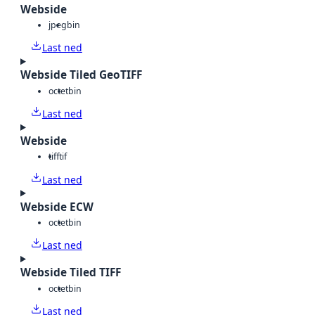
Webside
jpeg
bin
Last ned
Webside Tiled GeoTIFF
octet
bin
Last ned
Webside
tiff
tif
Last ned
Webside ECW
octet
bin
Last ned
Webside Tiled TIFF
octet
bin
Last ned