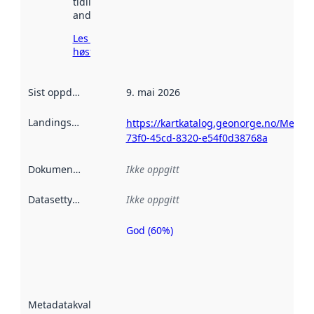
tidligere
andre steder.
Les mer om
høsting her
Sist oppdatert
:
9. mai 2026
Landingsside
:
https://kartkatalog.geonorge.no/Metad
73f0-45cd-8320-e54f0d38768a
Dokumentasjon
:
Ikke oppgitt
Datasettype
:
Ikke oppgitt
God (60%)
Metadatakvalitet
er en indikator
på hvor godt
datasettene er
beskrevet ved
Metadatakvalitet
:
hjelp