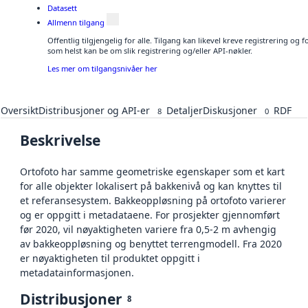
Datasett
Allmenn tilgang
Offentlig tilgjengelig for alle. Tilgang kan likevel kreve registrering og
som helst kan be om slik registrering og/eller API-nøkler.
Les mer om tilgangsnivåer her
Oversikt
Distribusjoner og API-er
Detaljer
Diskusjoner
RDF
8
0
Beskrivelse
Ortofoto har samme geometriske egenskaper som et kart
for alle objekter lokalisert på bakkenivå og kan knyttes til
et referansesystem. Bakkeoppløsning på ortofoto varierer
og er oppgitt i metadataene. For prosjekter gjennomført
før 2020, vil nøyaktigheten variere fra 0,5-2 m avhengig
av bakkeoppløsning og benyttet terrengmodell. Fra 2020
er nøyaktigheten til produktet oppgitt i
metadatainformasjonen.
Distribusjoner
8