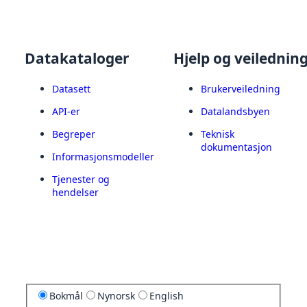
Datakataloger
Hjelp og veilednin
Datasett
Brukerveiledning
API-er
Datalandsbyen
Begreper
Teknisk
dokumentasjon
Informasjonsmodeller
Tjenester og
hendelser
Bokmål
Nynorsk
English