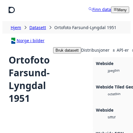
Hopp til hovedinnhold
Finn data
Meny
Hjem
Datasett
Ortofoto Farsund-Lyngdal 1951
Norge i bilder
Distribusjoner
API-er
Bruk datasett
8
Ortofoto
Webside
Farsund-
bin
jpeg
Lyngdal
Webside Tiled Ge
bin
1951
octet
Webside
tif
tiff