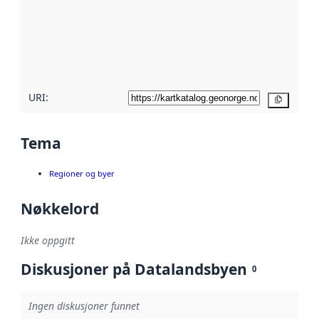
avmetadata.
Les mer om
metadatakvalitet
her
URI:
Kopier
Tema
Regioner og byer
Nøkkelord
Ikke oppgitt
Diskusjoner på Datalandsbyen
0
Ingen diskusjoner funnet