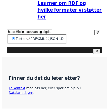
Les mer om RDF og
hvilke formater vi støtter
her
Kopier
Turtle
RDF/XML
JSON-LD
Kopier
Finner du det du leter etter?
Ta kontakt
med oss her, eller spør om hjelp i
Datalandsbyen
.