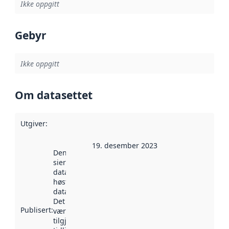
Ikke oppgitt
Gebyr
Ikke oppgitt
Om datasettet
Utgiver
:
19. desember 2023
Denne datoen
sier når
datasettet ble
høstet av
data.norge.no.
Det kan ha
Publisert
:
vært
tilgjengelig