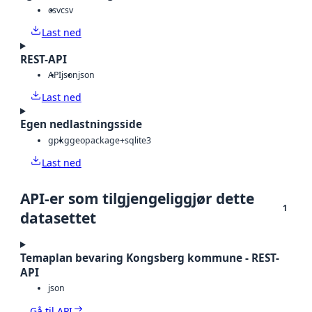
csv
csv
Last ned
REST-API
API
json
json
Last ned
Egen nedlastningsside
gpkg
geopackage+sqlite3
Last ned
API-er som tilgjengeliggjør dette
1
datasettet
Temaplan bevaring Kongsberg kommune - REST-
API
json
Gå til API