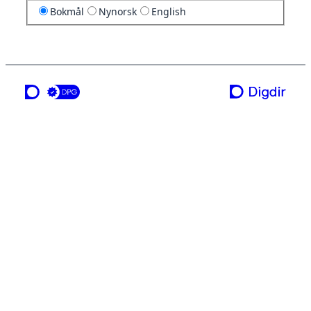
Bokmål
Nynorsk
English
en tjeneste fra