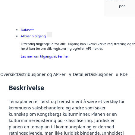
json
Datasett
Allmenn tilgang
Offentlig tilgjengelig for alle. Tilgang kan likevel kreve registrering o
helst kan be om slik registrering og/eller API-nøkler.
Les mer om tilgangsnivåer her
Oversikt
Distribusjoner og API-er
Detaljer
Diskusjoner
RDF
9
0
Beskrivelse
Temaplanen er først og fremst ment å være et verktøy for
kommuens saksbehandlere og andre som søker
kunnskap om Kongsbergs kulturminner. Planen er en
kulturminneregistering og -klassifisering. Juridisk er
planen en temaplan til kommuneplan og er dermed
retningsgivende, men ikke juridisk bindende. Innholdet i