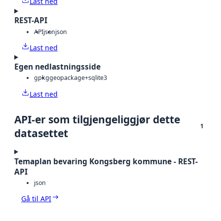
Last ned
REST-API
API
json
json
Last ned
Egen nedlastningsside
gpkg
geopackage+sqlite3
Last ned
API-er som tilgjengeliggjør dette
1
datasettet
Temaplan bevaring Kongsberg kommune - REST-
API
json
Gå til API