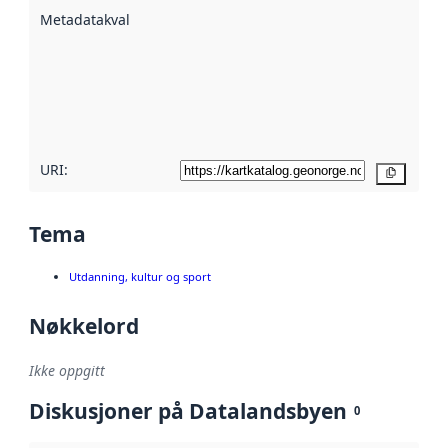
beskrevet ved
Metadatakvalitet
:
hjelp
avmetadata.
Les mer om
metadatakvalitet
her
URI:
Kopier
Tema
Utdanning, kultur og sport
Nøkkelord
Ikke oppgitt
Diskusjoner på Datalandsbyen
0