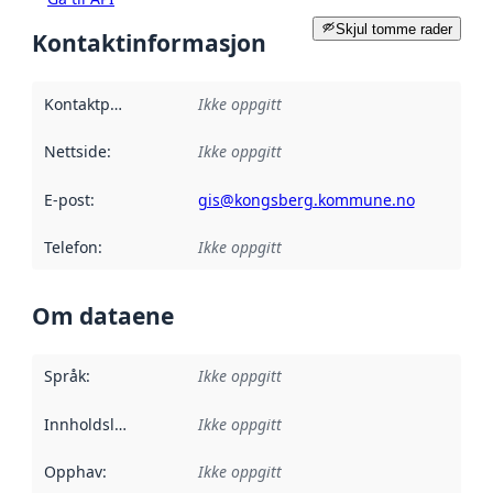
Skjul tomme rader
Kontaktinformasjon
Kontaktpunkt
:
Ikke oppgitt
Nettside
:
Ikke oppgitt
E-post
:
gis@kongsberg.kommune.no
Telefon
:
Ikke oppgitt
Om dataene
Språk
:
Ikke oppgitt
Innholdsleverandører
Ikke oppgitt
:
Opphav
:
Ikke oppgitt