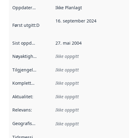
Oppdateringsfrekvens
Ikke Planlagt
:
16. september 2024
Først utgitt
:
Denne datoen sier når dataene i dette datasettet 
Sist oppdatert
:
27. mai 2004
Nøyaktighet
:
Ikke oppgitt
Tilgjengelighet
:
Ikke oppgitt
Kompletthet
:
Ikke oppgitt
Aktualitet
:
Ikke oppgitt
Relevans
:
Ikke oppgitt
Geografisk avgrensning
:
Ikke oppgitt
Tidsmessig avgrensning
: