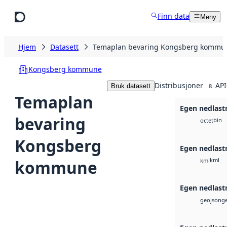
Hopp til hovedinnhold
Finn data
Meny
Hjem
Datasett
Temaplan bevaring Kongsberg kommu
Kongsberg kommune
Distribusjoner
API
Bruk datasett
8
Temaplan
Egen nedlastn
bevaring
bin
octet
Kongsberg
Egen nedlast
kml
kommune
kml
Egen nedlast
g
geojson