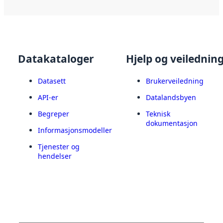
Datakataloger
Hjelp og veilednin
Datasett
Brukerveiledning
API-er
Datalandsbyen
Begreper
Teknisk
dokumentasjon
Informasjonsmodeller
Tjenester og
hendelser