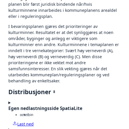
planen blir først juridisk bindende når/hvis
kulturminnene innarbeides i kommuneplanens arealdel
eller i reguleringsplan.
I bevaringsplanen gjøres det prioriteringer av
kulturminner. Resultatet er at det synliggjøres at noen
områder, byginger og anlegg er viktigere som
kulturminner enn andre. Kulturminnene i temaplanen er
inndelt i tre vernekategorier: Svært høy verneverdi (A),
høy verneverdi (B) og verneverdig (C). Men disse
prioriteringene er ikke vektet mot andre
samsfunnsinteresser. En slik vekting gjøres når det
utarbeides kommuneplan/reguleringsplaner og ved
behandling av enkeltsaker.
Distribusjoner
8
Egen nedlastningsside SpatiaLite
octet
bin
Last ned