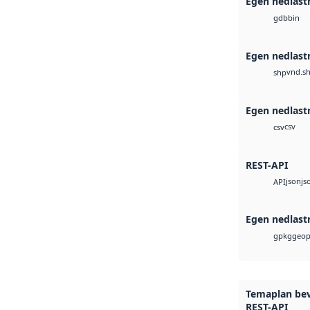
Egen nedlast
bin
gdb
Egen nedlast
vnd.s
shp
Egen nedlast
csv
csv
REST-API
json
js
API
Egen nedlast
geop
gpkg
Temaplan be
REST-API