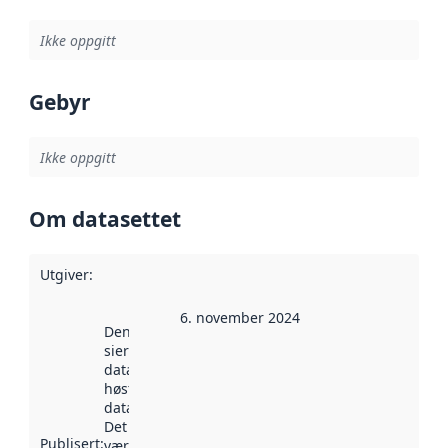
Ikke oppgitt
Gebyr
Ikke oppgitt
Om datasettet
Utgiver
:
6. november 2024
Denne datoen
sier når
datasettet ble
høstet av
data.norge.no.
Det kan ha
Publisert
:
vært