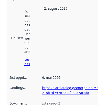
12. august 2025
Denne datoen
sier når
datasettet ble
høstet av
data.norge.no.
Det kan ha
Publisert
:
vært
tilgjengelig
tidligere
andre steder.
Les mer om
høsting her
Sist oppdatert
:
9. mai 2026
Landingsside
:
https://kartkatalog.geonorge.no/Metad
218b-4f79-9c83-afada37acbbc
Dokumentasjon
:
Ikke oppgitt