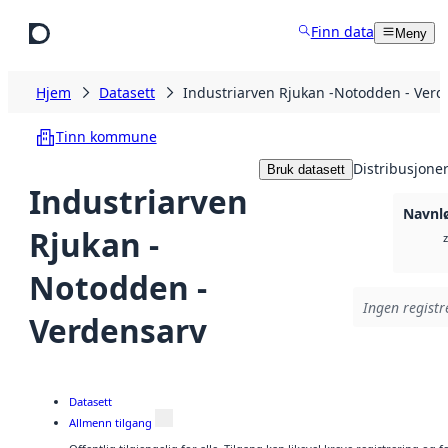
Hopp til hovedinnhold
Finn data
Meny
Hjem
Datasett
Industriarven Rjukan -Notodden - Verd
Tinn kommune
Distribusjone
Bruk datasett
Industriarven
Navnlø
Rjukan -
z
Notodden -
Ingen registre
Verdensarv
Datasett
Allmenn tilgang