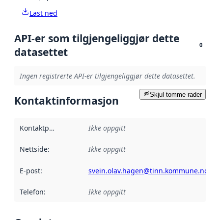
Last ned
API-er som tilgjengeliggjør dette
0
datasettet
Ingen registrerte API-er tilgjengeliggjør dette datasettet.
Skjul tomme rader
Kontaktinformasjon
Kontaktpunkt
:
Ikke oppgitt
Nettside
:
Ikke oppgitt
E-post
:
svein.olav.hagen@tinn.kommune.no
Telefon
:
Ikke oppgitt