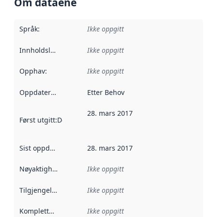
Om dataene
Språk
:
Ikke oppgitt
Innholdsleverandører
Ikke oppgitt
:
Opphav
:
Ikke oppgitt
Oppdateringsfrekvens
Etter Behov
:
28. mars 2017
Først utgitt
:
Denne datoen sier når dataene i dette datasettet 
Sist oppdatert
:
28. mars 2017
Nøyaktighet
:
Ikke oppgitt
Tilgjengelighet
:
Ikke oppgitt
Kompletthet
:
Ikke oppgitt