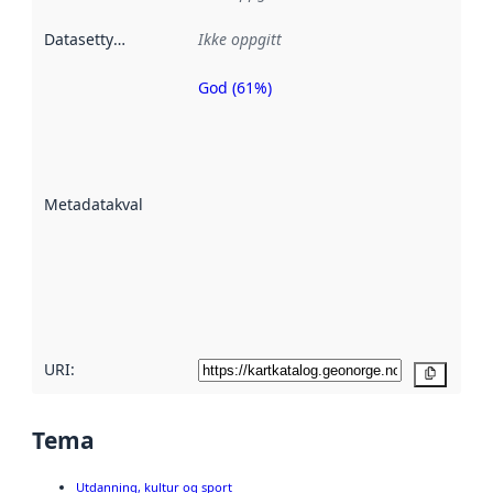
Datasettype
:
Ikke oppgitt
God (61%)
Metadatakvalitet
er en indikator
på hvor godt
datasettene er
beskrevet ved
Metadatakvalitet
:
hjelp
avmetadata.
Les mer om
metadatakvalitet
her
URI:
Kopier
Tema
Utdanning, kultur og sport