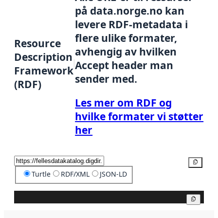
på data.norge.no kan
levere RDF-metadata i
flere ulike formater,
Resource
avhengig av hvilken
Description
Accept header man
Framework
sender med.
(RDF)
Les mer om RDF og
hvilke formater vi støtter
her
Kopier
Turtle
RDF/XML
JSON-LD
Kopier