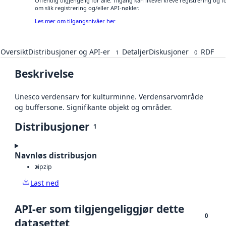
Offentlig tilgjengelig for alle. Tilgang kan likevel kreve registrering o
om slik registrering og/eller API-nøkler.
Les mer om tilgangsnivåer her
Oversikt
Distribusjoner og API-er
Detaljer
Diskusjoner
RDF
1
0
Beskrivelse
Unesco verdensarv for kulturminne. Verdensarvområde
og buffersone. Signifikante objekt og områder.
Distribusjoner
1
Navnløs distribusjon
zip
zip
Last ned
API-er som tilgjengeliggjør dette
0
datasettet