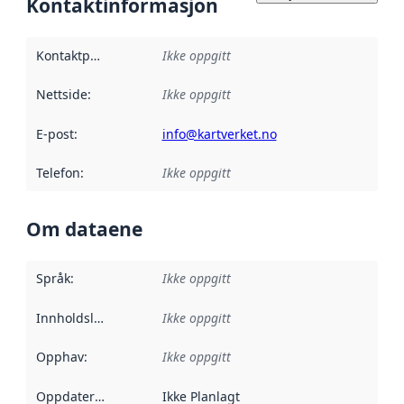
Kontaktinformasjon
Kontaktpunkt
:
Ikke oppgitt
Nettside
:
Ikke oppgitt
E-post
:
info@kartverket.no
Telefon
:
Ikke oppgitt
Om dataene
Språk
:
Ikke oppgitt
Innholdsleverandører
Ikke oppgitt
:
Opphav
:
Ikke oppgitt
Oppdateringsfrekvens
Ikke Planlagt
: