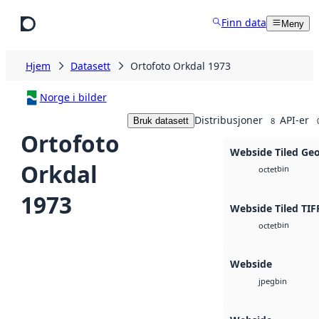
Hopp til hovedinnhold
Finn data
Meny
Hjem
Datasett
Ortofoto Orkdal 1973
Norge i bilder
Distribusjoner
API-er
Bruk datasett
8
Ortofoto
Webside Tiled Ge
Orkdal
bin
octet
1973
Webside Tiled TIF
bin
octet
Webside
bin
jpeg