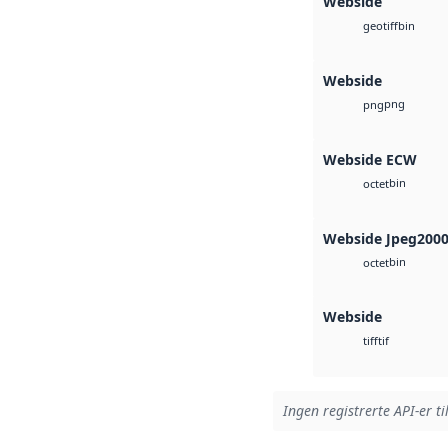
Webside
bin
geotiff
Webside
png
png
Webside ECW
bin
octet
Webside Jpeg200
bin
octet
Webside
tif
tiff
Ingen registrerte API-er ti