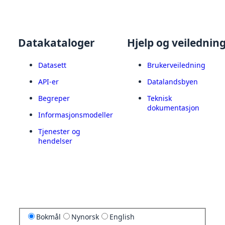
Datakataloger
Hjelp og veilednin
Datasett
Brukerveiledning
API-er
Datalandsbyen
Begreper
Teknisk
dokumentasjon
Informasjonsmodeller
Tjenester og
hendelser
Bokmål
Nynorsk
English