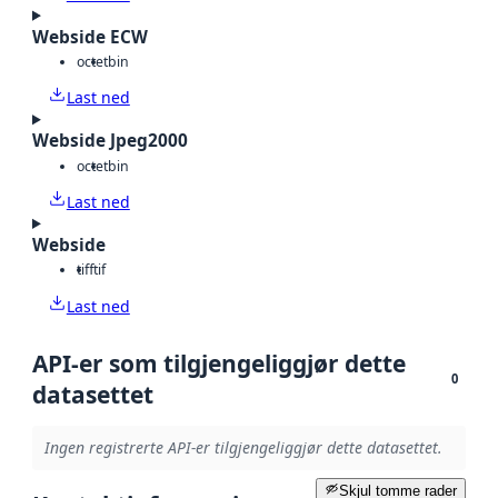
Webside ECW
octet
bin
Last ned
Webside Jpeg2000
octet
bin
Last ned
Webside
tiff
tif
Last ned
API-er som tilgjengeliggjør dette
0
datasettet
Ingen registrerte API-er tilgjengeliggjør dette datasettet.
Skjul tomme rader