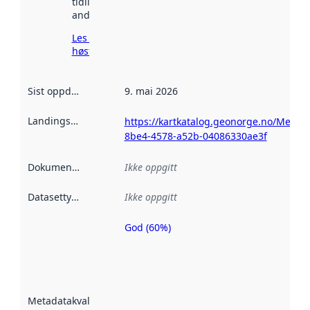
tidligere
andre steder.
Les mer om
høsting her
Sist oppdatert
:
9. mai 2026
Landingsside
:
https://kartkatalog.geonorge.no/Metad
8be4-4578-a52b-04086330ae3f
Dokumentasjon
:
Ikke oppgitt
Datasettype
:
Ikke oppgitt
God (60%)
Metadatakvalitet
er en indikator
på hvor godt
datasettene er
beskrevet ved
Metadatakvalitet
:
hjelp