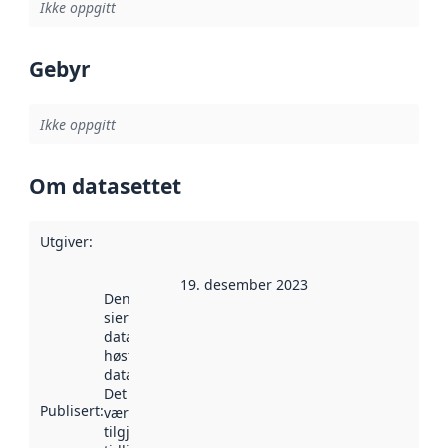
Ikke oppgitt
Gebyr
Ikke oppgitt
Om datasettet
Utgiver
:
19. desember 2023
Denne datoen
sier når
datasettet ble
høstet av
data.norge.no.
Det kan ha
Publisert
:
vært
tilgjengelig