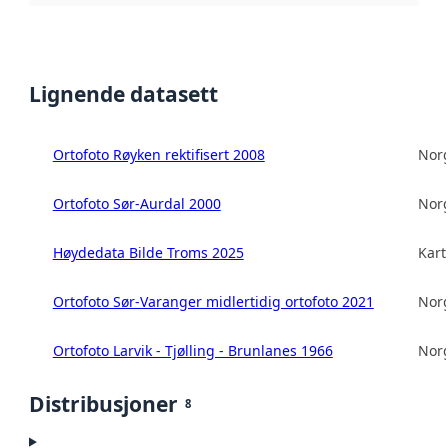
Lignende datasett
Ortofoto Røyken rektifisert 2008
Norg
Ortofoto Sør-Aurdal 2000
Norg
Høydedata Bilde Troms 2025
Kart
Ortofoto Sør-Varanger midlertidig ortofoto 2021
Norg
Ortofoto Larvik - Tjølling - Brunlanes 1966
Norg
Distribusjoner
8