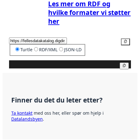
Les mer om RDF og
hvilke formater vi støtter
her
Kopier
Turtle
RDF/XML
JSON-LD
Kopier
Finner du det du leter etter?
Ta kontakt
med oss her, eller spør om hjelp i
Datalandsbyen
.