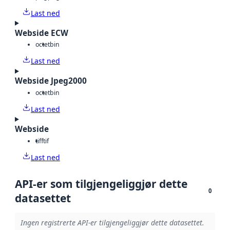
Last ned
Webside ECW
octet
bin
Last ned
Webside Jpeg2000
octet
bin
Last ned
Webside
tiff
tif
Last ned
API-er som tilgjengeliggjør dette
0
datasettet
Ingen registrerte API-er tilgjengeliggjør dette datasettet.