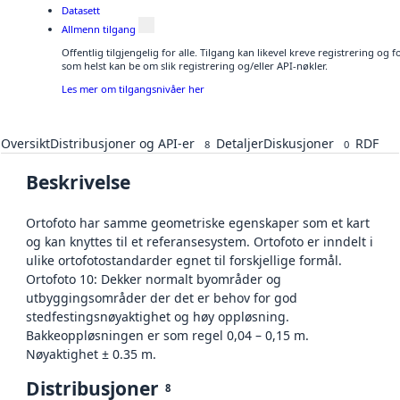
Datasett
Allmenn tilgang
Offentlig tilgjengelig for alle. Tilgang kan likevel kreve registrering og
som helst kan be om slik registrering og/eller API-nøkler.
Les mer om tilgangsnivåer her
Oversikt
Distribusjoner og API-er
Detaljer
Diskusjoner
RDF
8
0
Beskrivelse
Ortofoto har samme geometriske egenskaper som et kart
og kan knyttes til et referansesystem. Ortofoto er inndelt i
ulike ortofotostandarder egnet til forskjellige formål.
Ortofoto 10: Dekker normalt byområder og
utbyggingsområder der det er behov for god
stedfestingsnøyaktighet og høy oppløsning.
Bakkeoppløsningen er som regel 0,04 – 0,15 m.
Nøyaktighet ± 0.35 m.
Distribusjoner
8