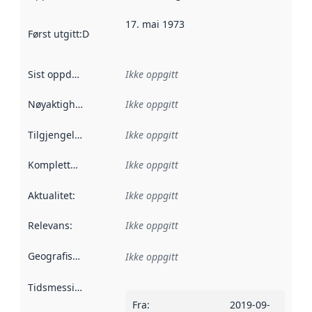
17. mai 1973
Først utgitt
:
Denne datoen sier når dataene i dette datasettet 
Sist oppdatert
:
Ikke oppgitt
Nøyaktighet
:
Ikke oppgitt
Tilgjengelighet
:
Ikke oppgitt
Kompletthet
:
Ikke oppgitt
Aktualitet
:
Ikke oppgitt
Relevans
:
Ikke oppgitt
Geografisk avgrensning
:
Ikke oppgitt
Tidsmessig avgrensning
:
Fra
:
2019-09-