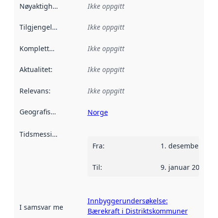
Nøyaktighet
:
Ikke oppgitt
Tilgjengelighet
:
Ikke oppgitt
Kompletthet
:
Ikke oppgitt
Aktualitet
:
Ikke oppgitt
Relevans
:
Ikke oppgitt
Geografisk avgrensning
:
Norge
Tidsmessig avgrensning
:
Fra
:
1. desember 202
Til
:
9. januar 2022
Innbyggerundersøkelse:
I samsvar med
:
Referanse til en implementasjonsregel eller a
Bærekraft i Distriktskommuner