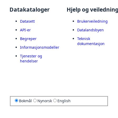
Datakataloger
Hjelp og veilednin
Datasett
Brukerveiledning
API-er
Datalandsbyen
Begreper
Teknisk
dokumentasjon
Informasjonsmodeller
Tjenester og
hendelser
Bokmål
Nynorsk
English