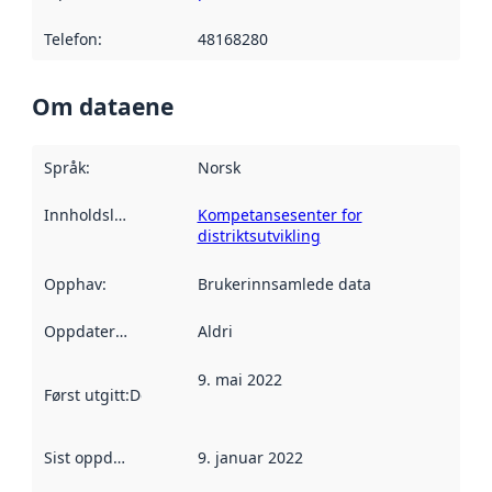
Telefon
:
48168280
Om dataene
Språk
:
Norsk
Innholdsleverandører
Kompetansesenter for
:
distriktsutvikling
Opphav
:
Brukerinnsamlede data
Oppdateringsfrekvens
Aldri
:
9. mai 2022
Først utgitt
:
Denne datoen sier når dataene i dette datasettet 
Sist oppdatert
:
9. januar 2022