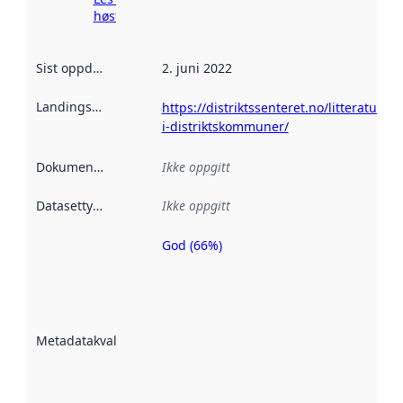
høsting her
Sist oppdatert
:
2. juni 2022
Landingsside
:
https://distriktssenteret.no/litteratur/ba
i-distriktskommuner/
Dokumentasjon
:
Ikke oppgitt
Datasettype
:
Ikke oppgitt
God (66%)
Metadatakvalitet
er en indikator
på hvor godt
datasettene er
beskrevet ved
Metadatakvalitet
:
hjelp
avmetadata.
Les mer om