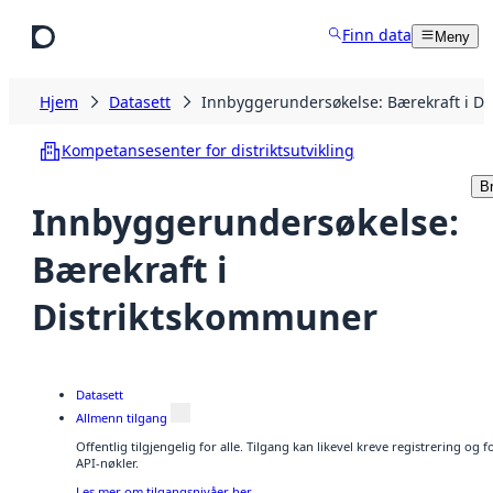
Hopp til hovedinnhold
Finn data
Meny
Hjem
Datasett
Innbyggerundersøkelse: Bærekraft i D
Kompetansesenter for distriktsutvikling
Br
Innbyggerundersøkelse:
Bærekraft i
Distriktskommuner
Datasett
Allmenn tilgang
Offentlig tilgjengelig for alle. Tilgang kan likevel kreve registrering og
API-nøkler.
Les mer om tilgangsnivåer her