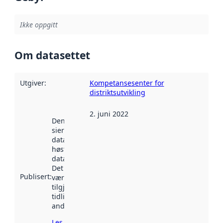
Ikke oppgitt
Om datasettet
Utgiver
:
Kompetansesenter for
distriktsutvikling
2. juni 2022
Denne datoen
sier når
datasettet ble
høstet av
data.norge.no.
Det kan ha
Publisert
:
vært
tilgjengelig
tidligere
andre steder.
Les mer om