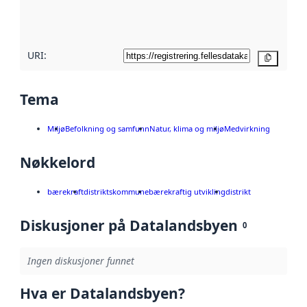
metadatakvalitet
her
URI:
Kopier
Tema
Miljø
Befolkning og samfunn
Natur, klima og miljø
Medvirkning
Nøkkelord
bærekraft
distriktskommune
bærekraftig utvikling
distrikt
Diskusjoner på Datalandsbyen
0
Ingen diskusjoner funnet
Hva er Datalandsbyen?