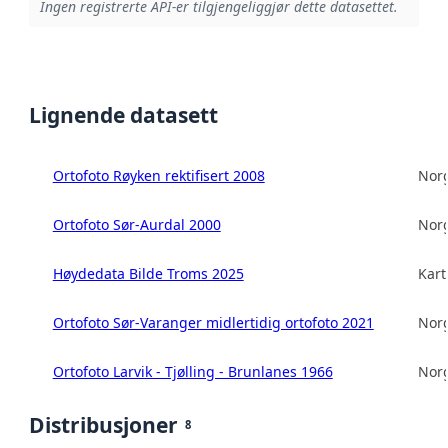
Ingen registrerte API-er tilgjengeliggjør dette datasettet.
Lignende datasett
Ortofoto Røyken rektifisert 2008
Norg
Ortofoto Sør-Aurdal 2000
Norg
Høydedata Bilde Troms 2025
Kart
Ortofoto Sør-Varanger midlertidig ortofoto 2021
Norg
Ortofoto Larvik - Tjølling - Brunlanes 1966
Norg
Distribusjoner
8