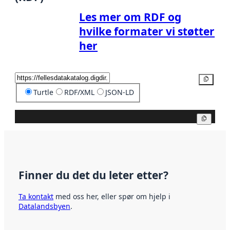
Les mer om RDF og
hvilke formater vi støtter
her
Kopier
Turtle
RDF/XML
JSON-LD
Kopier
Finner du det du leter etter?
Ta kontakt
med oss her, eller spør om hjelp i
Datalandsbyen
.