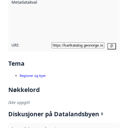
Metadatakvalitet
:
hjelp
avmetadata.
Les mer om
metadatakvalitet
her
URI:
Kopier
Tema
Regioner og byer
Nøkkelord
Ikke oppgitt
Diskusjoner på Datalandsbyen
0