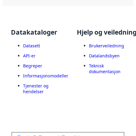
Datakataloger
Hjelp og veilednin
Datasett
Brukerveiledning
API-er
Datalandsbyen
Begreper
Teknisk
dokumentasjon
Informasjonsmodeller
Tjenester og
hendelser