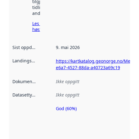
tilgjengelig
tidligere
andre steder.
Les mer om
høsting her
Sist oppdatert
:
9. mai 2026
Landingsside
:
https://kartkatalog.geonorge.no/Metad
e6a7-4527-88da-a40723a69c19
Dokumentasjon
:
Ikke oppgitt
Datasettype
:
Ikke oppgitt
God (60%)
Metadatakvalitet
er en indikator
på hvor godt
datasettene er
beskrevet ved