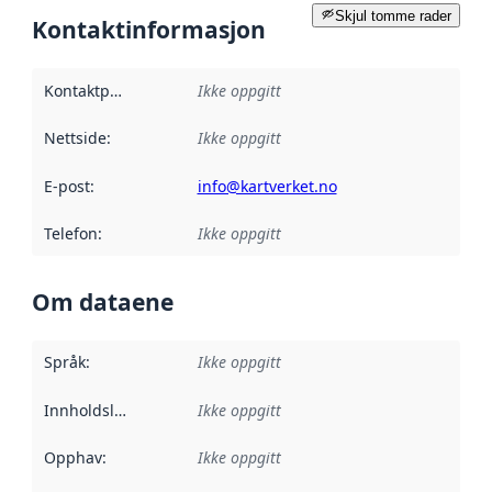
Skjul tomme rader
Kontaktinformasjon
Kontaktpunkt
:
Ikke oppgitt
Nettside
:
Ikke oppgitt
E-post
:
info@kartverket.no
Telefon
:
Ikke oppgitt
Om dataene
Språk
:
Ikke oppgitt
Innholdsleverandører
Ikke oppgitt
:
Opphav
:
Ikke oppgitt