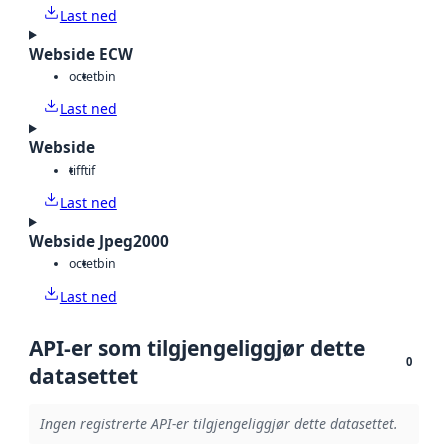
Last ned
Webside ECW
octet
bin
Last ned
Webside
tiff
tif
Last ned
Webside Jpeg2000
octet
bin
Last ned
API-er som tilgjengeliggjør dette
0
datasettet
Ingen registrerte API-er tilgjengeliggjør dette datasettet.