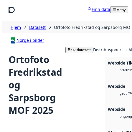
Hopp til hovedinnhold
Finn data
Meny
Hjem
Datasett
Ortofoto Fredrikstad og Sarpsborg MO
Norge i bilder
Distribusjoner
A
Bruk datasett
8
Ortofoto
Webside Til
Fredrikstad
bi
octet
og
Webside
b
Sarpsborg
geotiff
MOF 2025
Webside
png
png