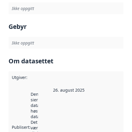
Ikke oppgitt
Gebyr
Ikke oppgitt
Om datasettet
Utgiver
:
26. august 2025
Denne datoen
sier når
datasettet ble
høstet av
data.norge.no.
Det kan ha
Publisert
:
vært