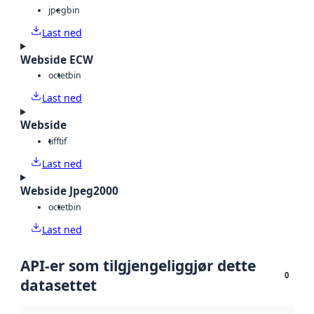
jpeg
bin
Last ned
Webside ECW
octet
bin
Last ned
Webside
tiff
tif
Last ned
Webside Jpeg2000
octet
bin
Last ned
API-er som tilgjengeliggjør dette
0
datasettet