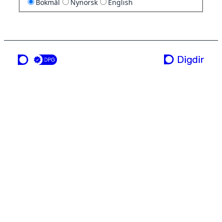
Bokmål
Nynorsk
English
en tjeneste fra