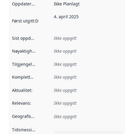
Oppdateringsfrekvens
Ikke Planlagt
:
4. april 2025
Først utgitt
:
Denne datoen sier når dataene i dette datasettet 
Sist oppdatert
:
Ikke oppgitt
Nøyaktighet
:
Ikke oppgitt
Tilgjengelighet
:
Ikke oppgitt
Kompletthet
:
Ikke oppgitt
Aktualitet
:
Ikke oppgitt
Relevans
:
Ikke oppgitt
Geografisk avgrensning
:
Ikke oppgitt
Tidsmessig avgrensning
: