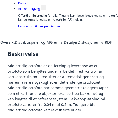
Datasett
Allmenn tilgang
Offentlig tilgjengelig for alle. Tilgang kan likevel kreve registrering o
kan be om slik registrering og/eller API-nøkler.
Les mer om tilgangsnivåer her
Oversikt
Distribusjoner og API-er
Detaljer
Diskusjoner
RDF
8
0
Beskrivelse
Midlertidig ortofoto er en foreløpig leveranse av et
ortofoto som benyttes under arbeidet med kontroll av
kartkonstruksjon. Produktet er automatisk generert og
har en lavere nøyaktighet en det endelige ortofotoet.
Midlertidig ortofoto har samme geometriske egenskaper
som et kart for alle objekter lokalisert på bakkenivå og
kan knyttes til et referansesystem. Bakkeoppløsning på
ortofoto varierer fra 0,04 m til 0,5 m. Tidligere ble
midlertidig ortofoto kalt rektifiserte bilder.