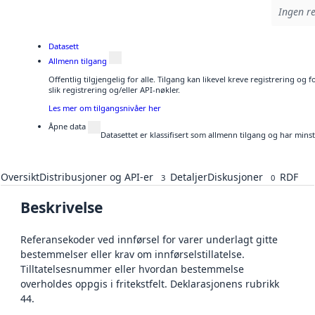
Ingen re
Datasett
Allmenn tilgang
Offentlig tilgjengelig for alle. Tilgang kan likevel kreve registrering o
slik registrering og/eller API-nøkler.
Les mer om tilgangsnivåer her
Åpne data
Datasettet er klassifisert som allmenn tilgang og har mins
Oversikt
Distribusjoner og API-er
Detaljer
Diskusjoner
RDF
3
0
Beskrivelse
Referansekoder ved innførsel for varer underlagt gitte
bestemmelser eller krav om innførselstillatelse.
Tilltatelsesnummer eller hvordan bestemmelse
overholdes oppgis i fritekstfelt. Deklarasjonens rubrikk
44.