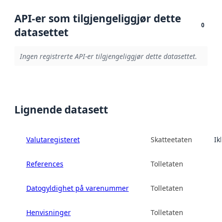
API-er som tilgjengeliggjør dette
0
datasettet
Ingen registrerte API-er tilgjengeliggjør dette datasettet.
Lignende datasett
Valutaregisteret
Skatteetaten
Ik
References
Tolletaten
Datogyldighet på varenummer
Tolletaten
Henvisninger
Tolletaten