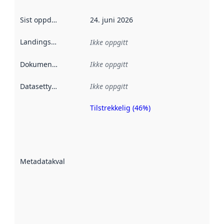
Sist oppdatert
:
24. juni 2026
Landingsside
:
Ikke oppgitt
Dokumentasjon
:
Ikke oppgitt
Datasettype
:
Ikke oppgitt
Tilstrekkelig (46%)
Metadatakvalitet
er en indikator
på hvor godt
datasettene er
beskrevet ved
Metadatakvalitet
:
hjelp
avmetadata.
Les mer om
metadatakvalitet
her