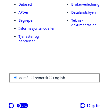
Datasett
Brukerveiledning
API-er
Datalandsbyen
Begreper
Teknisk
dokumentasjon
Informasjonsmodeller
Tjenester og
hendelser
Bokmål
Nynorsk
English
en tjeneste fra