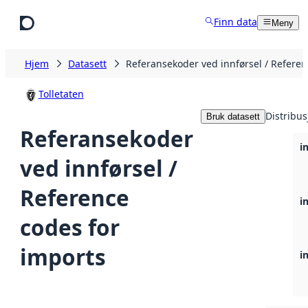
Hopp til hovedinnhold
Finn data
Meny
Hjem
Datasett
Referansekoder ved innførsel / Referen
Tolletaten
Distribus
Bruk datasett
Referansekoder
i
ved innførsel /
Reference
i
codes for
imports
i