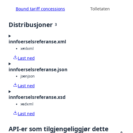
Bound tariff concessions
Tolletaten
Distribusjoner
3
innfoerselsreferanse.xml
xml
xml
Last ned
innfoerselsreferanse.json
json
json
Last ned
innfoerselsreferanse.xsd
xsd
xml
Last ned
API-er som tilgjengeliggjør dette
0