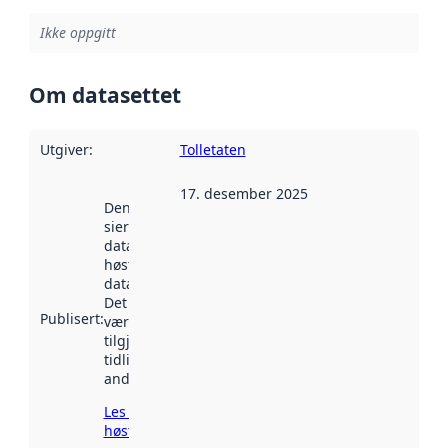
Ikke oppgitt
Om datasettet
Utgiver
:
Tolletaten
17. desember 2025
Denne datoen
sier når
datasettet ble
høstet av
data.norge.no.
Det kan ha
Publisert
:
vært
tilgjengelig
tidligere
andre steder.
Les mer om
høsting her