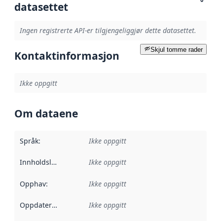
datasettet
Ingen registrerte API-er tilgjengeliggjør dette datasettet.
Skjul tomme rader
Kontaktinformasjon
Ikke oppgitt
Om dataene
Språk
:
Ikke oppgitt
Innholdsleverandører
Ikke oppgitt
:
Opphav
:
Ikke oppgitt
Oppdateringsfrekvens
Ikke oppgitt
: