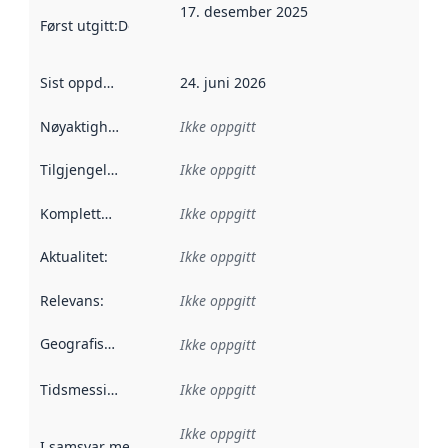
17. desember 2025
Først utgitt
:
Denne datoen sier når dataene i dette datasettet 
Sist oppdatert
:
24. juni 2026
Nøyaktighet
:
Ikke oppgitt
Tilgjengelighet
:
Ikke oppgitt
Kompletthet
:
Ikke oppgitt
Aktualitet
:
Ikke oppgitt
Relevans
:
Ikke oppgitt
Geografisk avgrensning
:
Ikke oppgitt
Tidsmessig avgrensning
Ikke oppgitt
:
Ikke oppgitt
I samsvar med
:
Referanse til en implementasjonsregel eller a