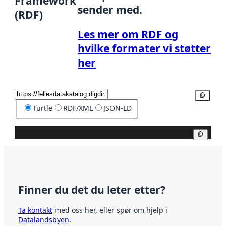
Framework
sender med.
(RDF)
Les mer om RDF og
hvilke formater vi støtter
her
Kopier
Turtle
RDF/XML
JSON-LD
Kopier
Finner du det du leter etter?
Ta kontakt
med oss her, eller spør om hjelp i
Datalandsbyen
.