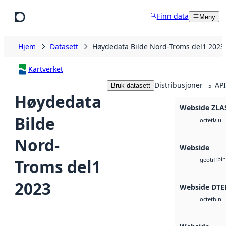
Hopp til hovedinnhold
Finn data
Meny
Hjem
Datasett
Høydedata Bilde Nord-Troms del1 2023
Kartverket
Distribusjoner
API
Bruk datasett
5
Høydedata
Webside ZLA
Bilde
bin
octet
Nord-
Webside
bin
Troms del1
geotiff
2023
Webside DTE
bin
octet