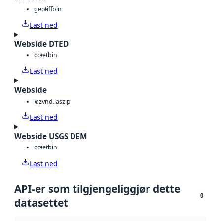
geotiff
bin
Last ned
Webside DTED
octet
bin
Last ned
Webside
laz
vnd.laszip
Last ned
Webside USGS DEM
octet
bin
Last ned
API-er som tilgjengeliggjør dette
0
datasettet