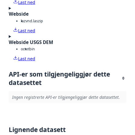
Last ned
Webside
laz
vnd.laszip
Last ned
Webside USGS DEM
octet
bin
Last ned
API-er som tilgjengeliggjør dette
0
datasettet
Ingen registrerte API-er tilgjengeliggjør dette datasettet.
Lignende datasett