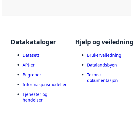
Datakataloger
Hjelp og veilednin
Datasett
Brukerveiledning
API-er
Datalandsbyen
Begreper
Teknisk
dokumentasjon
Informasjonsmodeller
Tjenester og
hendelser