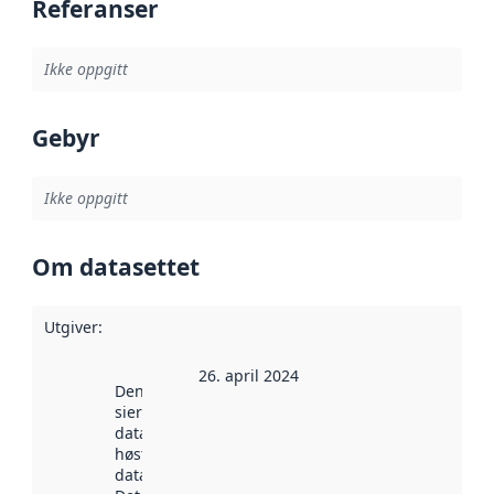
Referanser
Ikke oppgitt
Gebyr
Ikke oppgitt
Om datasettet
Utgiver
:
26. april 2024
Denne datoen
sier når
datasettet ble
høstet av
data.norge.no.