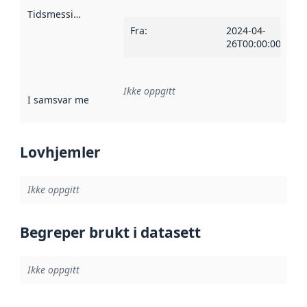
Tidsmessig avgrensning
:
Fra
:
2024-04-
26T00:00:00Z
Ikke oppgitt
I samsvar med
:
Referanse til en implementasjonsregel eller a
Lovhjemler
Ikke oppgitt
Begreper brukt i datasett
Ikke oppgitt