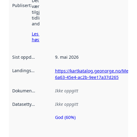
Det kan ha
Publisert
:
vært
tilgjengelig
tidligere
andre steder.
Les mer om
høsting her
Sist oppdatert
:
9. mai 2026
Landingsside
:
https://kartkatalog.geonorge.no/Metad
6a63-45e4-ac2b-9ee17a37d265
Dokumentasjon
:
Ikke oppgitt
Datasettype
:
Ikke oppgitt
God (60%)
Metadatakvalitet
er en indikator
på hvor godt