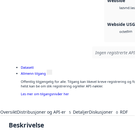
Webside
vnd.las
laz
Webside US
bin
octet
Ingen registrerte API
Datasett
Allmenn tilgang
Offentlig tilgjengelig for alle. Tilgang kan likevel kreve registrering o
helst kan be om slik registrering og/eller API-nøkler.
Les mer om tilgangsnivåer her
Oversikt
Distribusjoner og API-er
Detaljer
Diskusjoner
RDF
5
0
Beskrivelse