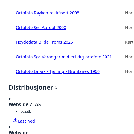
Ortofoto Røyken rektifisert 2008
Norg
Ortofoto Sør-Aurdal 2000
Norg
Høydedata Bilde Troms 2025
Kart
Ortofoto Sør-Varanger midlertidig ortofoto 2021
Norg
Ortofoto Larvik - Tjølling - Brunlanes 1966
Norg
Distribusjoner
5
Webside ZLAS
octet
bin
Last ned
Webside