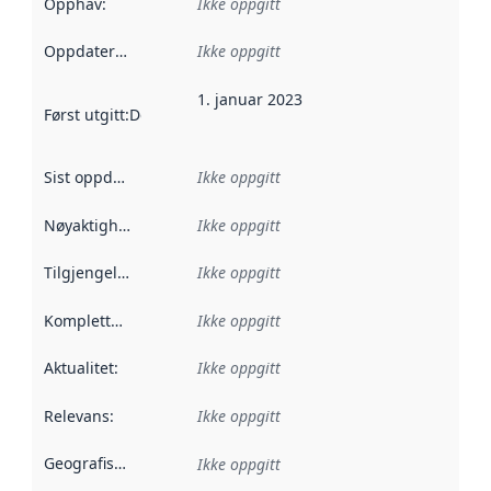
Opphav
:
Ikke oppgitt
Oppdateringsfrekvens
Ikke oppgitt
:
1. januar 2023
Først utgitt
:
Denne datoen sier når dataene i dette datasettet 
Sist oppdatert
:
Ikke oppgitt
Nøyaktighet
:
Ikke oppgitt
Tilgjengelighet
:
Ikke oppgitt
Kompletthet
:
Ikke oppgitt
Aktualitet
:
Ikke oppgitt
Relevans
:
Ikke oppgitt
Geografisk avgrensning
:
Ikke oppgitt