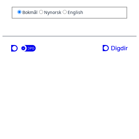
Bokmål
Nynorsk
English
en tjeneste fra