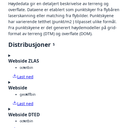
Høydedata gir en detaljert beskrivelse av terreng og
overflate. Dataene er etablert som punktskyer fra flybåren
laserskanning eller matching fra flybilder. Punktskyene
har varierende tetthet (punkt/m2 ) tilpasset ulike formål.
Fra punktskyene er det generert høydemodeller på grid-
format av terreng (DTM) og overflate (DOM).
Distribusjoner
5
Webside ZLAS
octet
bin
Last ned
Webside
geotiff
bin
Last ned
Webside DTED
octet
bin