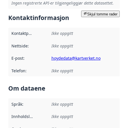
Ingen registrerte API-er tilgjengeliggjør dette datasettet.
Skjul tomme rader
Kontaktinformasjon
Kontaktpunkt
:
Ikke oppgitt
Nettside
:
Ikke oppgitt
E-post
:
hoydedata@kartverket.no
Telefon
:
Ikke oppgitt
Om dataene
Språk
:
Ikke oppgitt
Innholdsleverandører
Ikke oppgitt
: