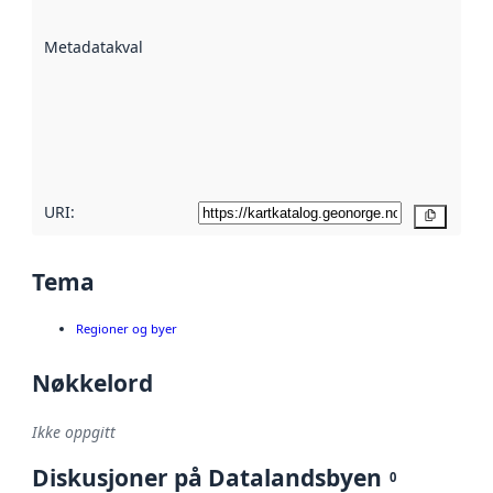
datasettene er
beskrevet ved
Metadatakvalitet
:
hjelp
avmetadata.
Les mer om
metadatakvalitet
her
URI:
Kopier
Tema
Regioner og byer
Nøkkelord
Ikke oppgitt
Diskusjoner på Datalandsbyen
0