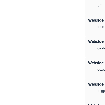
tif
tiff
Webside 
octet
Webside
geoti
Webside
octet
Webside
p
png