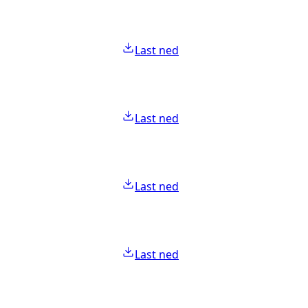
Last ned
Last ned
Last ned
Last ned