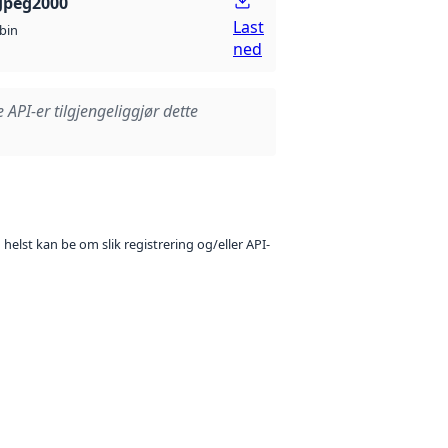
Jpeg2000
Last
bin
ned
e API-er tilgjengeliggjør dette
 helst kan be om slik registrering og/eller API-