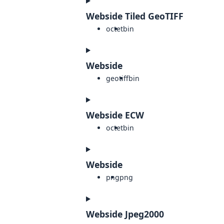
Webside Tiled GeoTIFF
octet
bin
Webside
geotiff
bin
Webside ECW
octet
bin
Webside
png
png
Webside Jpeg2000