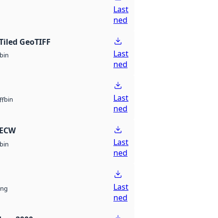
Last
ned
Tiled GeoTIFF
Last
bin
ned
Last
bin
ff
ned
 ECW
Last
bin
ned
Last
ng
ned