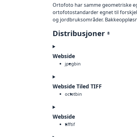
Ortofoto har samme geometriske egen
ortofotostandarder egnet til forskj
og jordbruksområder. Bakkeoppløsnin
Distribusjoner
8
Webside
jpeg
bin
Webside Tiled TIFF
octet
bin
Webside
tiff
tif