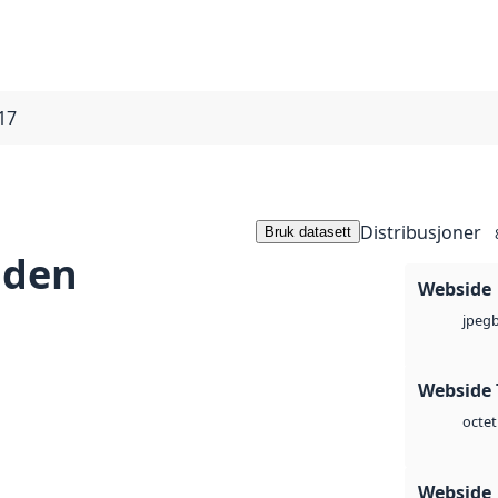
17
Distribusjoner
Bruk datasett
dden
Webside
jpeg
Webside 
octet
Webside