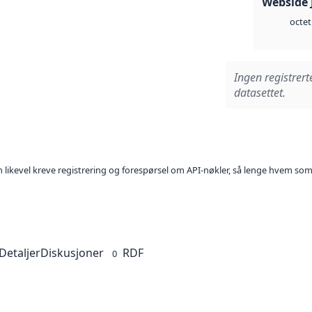
Webside 
octet
Ingen registrert
datasettet.
kan likevel kreve registrering og forespørsel om API-nøkler, så lenge hvem som
Detaljer
Diskusjoner
RDF
0