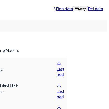
Finn data
Del data
Meny
API-er
8
0
Last
bin
ned
Tiled TIFF
Last
bin
ned