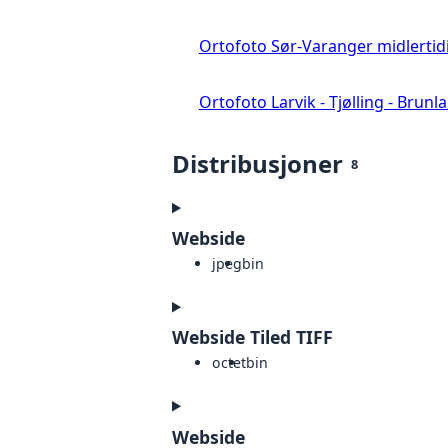
Ortofoto Sør-Varanger midlertid
Ortofoto Larvik - Tjølling - Brunl
Distribusjoner
8
Webside
jpeg
bin
Webside Tiled TIFF
octet
bin
Webside