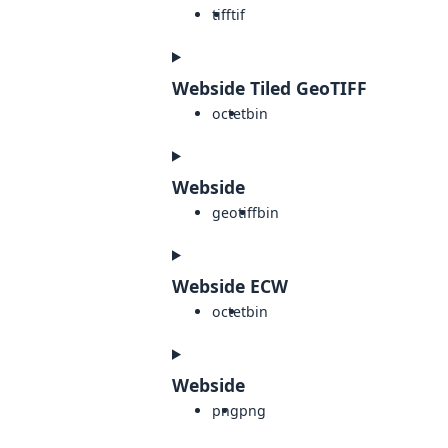
tiff
tif
Webside Tiled GeoTIFF
octet
bin
Webside
geotiff
bin
Webside ECW
octet
bin
Webside
png
png