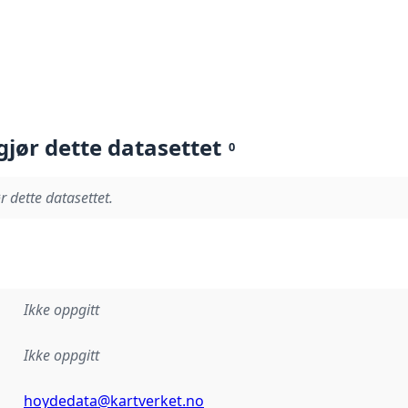
gjør dette datasettet
0
r dette datasettet.
Ikke oppgitt
Ikke oppgitt
hoydedata@kartverket.no