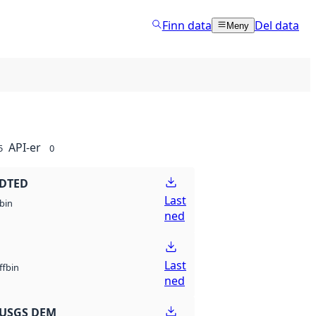
Finn data
Del data
Meny
API-er
5
0
 DTED
Last
bin
ned
Last
bin
ff
ned
 USGS DEM