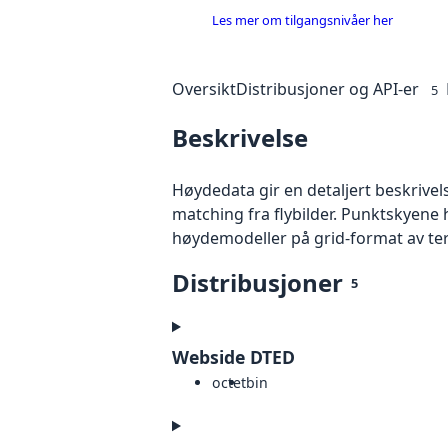
Les mer om tilgangsnivåer her
Oversikt
Distribusjoner og API-er
5
Beskrivelse
Høydedata gir en detaljert beskrivel
matching fra flybilder. Punktskyene 
høydemodeller på grid-format av te
Distribusjoner
5
Webside DTED
octet
bin