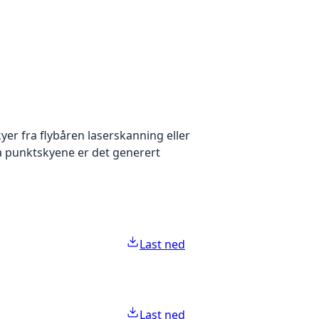
yer fra flybåren laserskanning eller
ra punktskyene er det generert
Last ned
Last ned