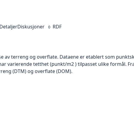
Detaljer
Diskusjoner
RDF
0
se av terreng og overflate. Dataene er etablert som punktsk
har varierende tetthet (punkt/m2 ) tilpasset ulike formål. F
rreng (DTM) og overflate (DOM).