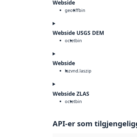
Webside
geotiff
bin
Webside USGS DEM
octet
bin
Webside
laz
vnd.laszip
Webside ZLAS
octet
bin
API-er som tilgjengelig