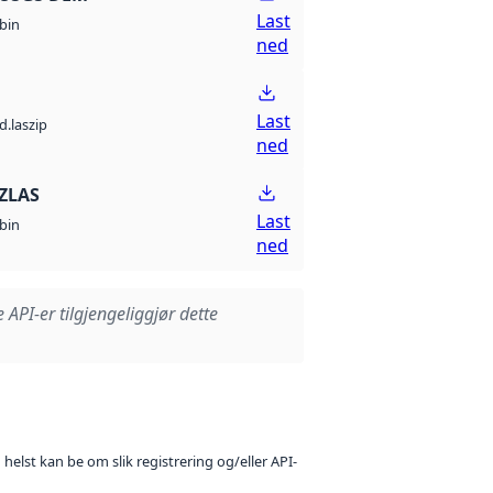
Last
bin
ned
Last
d.laszip
ned
ZLAS
Last
bin
ned
e API-er tilgjengeliggjør dette
 helst kan be om slik registrering og/eller API-