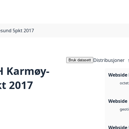
sund 5pkt 2017
Distribusjoner
Bruk datasett
H Karmøy-
Webside
t 2017
octet
Webside
geoti
Webside