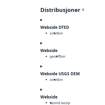
Distribusjoner
5
Webside DTED
octet
bin
Webside
geotiff
bin
Webside USGS DEM
octet
bin
Webside
laz
vnd.laszip