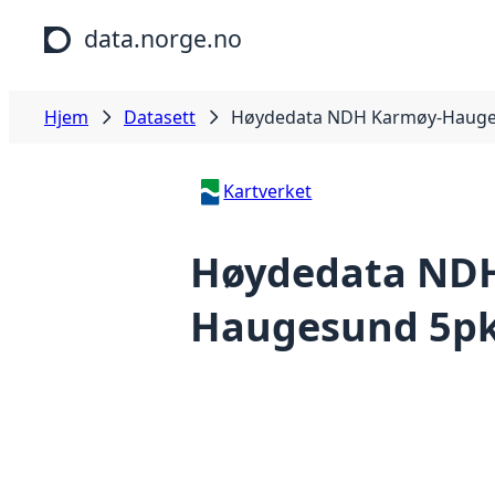
Hopp til hovedinnhold
data.norge.no
Hjem
Datasett
Høydedata NDH Karmøy-Hauge
Kartverket
Høydedata ND
Haugesund 5pk