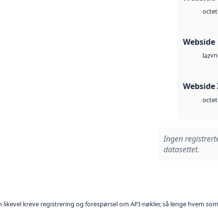
octet
Webside
vn
laz
Webside 
octet
Ingen registrert
datasettet.
kan likevel kreve registrering og forespørsel om API-nøkler, så lenge hvem som