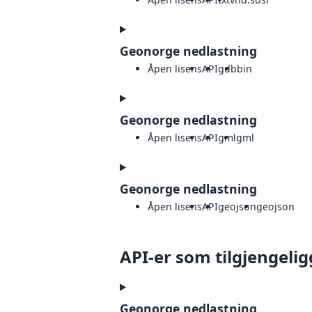
Geonorge nedlastning
Åpen lisens
API
gdb
bin
Geonorge nedlastning
Åpen lisens
API
gml
gml
Geonorge nedlastning
Åpen lisens
API
geojson
geojson
API-er som tilgjengelig
Geonorge nedlastning