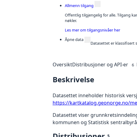
Allmenn tilgang
Offentlig tilgjengelig for alle. Tilgang 
nøkler.
Les mer om tilgangsnivåer her
Åpne data
Datasettet er klassifiser
Oversikt
Distribusjoner og API-er
6
Beskrivelse
Datasettet inneholder historisk versj
https://kartkatalog.geonorge.no/m
Datasettet viser grunnkretsinndelin
kommunen og Statistisk sentralbyrå 
Distribusjoner
5