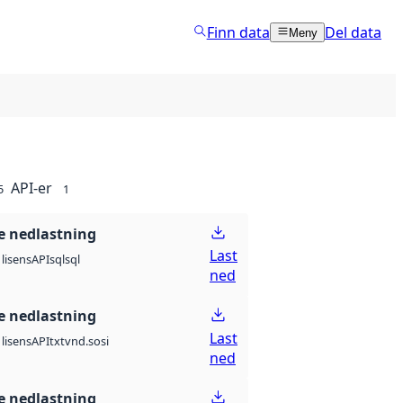
Finn data
Del data
Meny
API-er
5
1
 nedlastning
Last
API
sql
sql
lisens
ned
 nedlastning
Last
API
txt
vnd.sosi
lisens
ned
 nedlastning