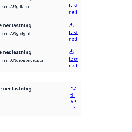
Last
API
gdb
bin
lisens
ned
 nedlastning
Last
API
gml
gml
lisens
ned
 nedlastning
Last
API
geojson
geojson
lisens
ned
 nedlastning
Gå
til
API