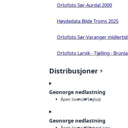
Ortofoto Sør-Aurdal 2000
Høydedata Bilde Troms 2025
Ortofoto Sør-Varanger midlertid
Ortofoto Larvik - Tjølling - Brunl
Distribusjoner
5
Geonorge nedlastning
Åpen lisens
API
sql
sql
Geonorge nedlastning
Åpen lisens
API
txt
vnd.sosi