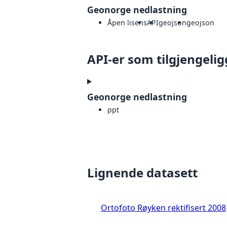
Geonorge nedlastning
Åpen lisens
API
geojson
geojson
API-er som tilgjengelig
Geonorge nedlastning
ppt
Lignende datasett
Ortofoto Røyken rektifisert 2008