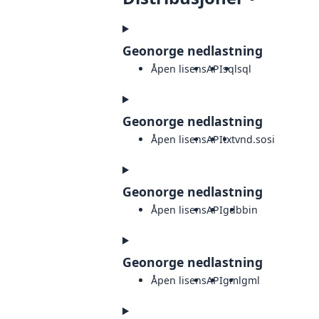
Geonorge nedlastning
Åpen lisens
API
sql
sql
Geonorge nedlastning
Åpen lisens
API
txt
vnd.sosi
Geonorge nedlastning
Åpen lisens
API
gdb
bin
Geonorge nedlastning
Åpen lisens
API
gml
gml