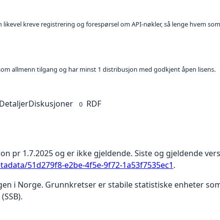
kan likevel kreve registrering og forespørsel om API-nøkler, så lenge hvem som
t som allmenn tilgang og har minst 1 distribusjon med godkjent åpen lisens.
Detaljer
Diskusjoner
RDF
0
on pr 1.7.2025 og er ikke gjeldende. Siste og gjeldende versj
etadata/51d279f8-e2be-4f5e-9f72-1a53f7535ec1
.
gen i Norge. Grunnkretser er stabile statistiske enheter s
(SSB).