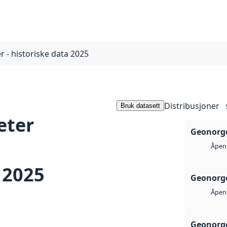
r - historiske data 2025
Distribusjoner
Bruk datasett
eter
Geonorge
Åpen 
 2025
Geonorge
Åpen 
Geonorge