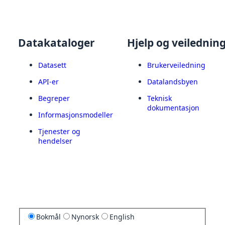
Datakataloger
Hjelp og veilednin
Datasett
Brukerveiledning
API-er
Datalandsbyen
Begreper
Teknisk
dokumentasjon
Informasjonsmodeller
Tjenester og
hendelser
Bokmål
Nynorsk
English