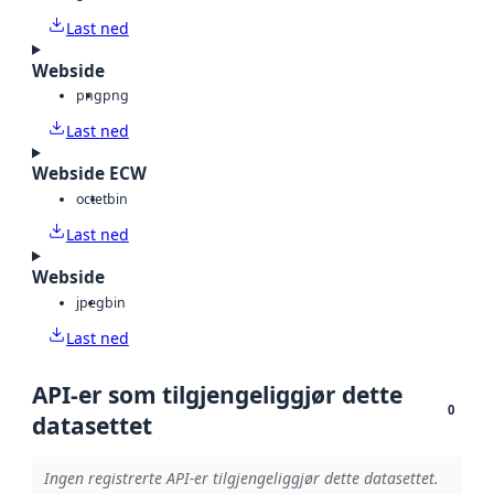
Last ned
Webside
png
png
Last ned
Webside ECW
octet
bin
Last ned
Webside
jpeg
bin
Last ned
API-er som tilgjengeliggjør dette
0
datasettet
Ingen registrerte API-er tilgjengeliggjør dette datasettet.