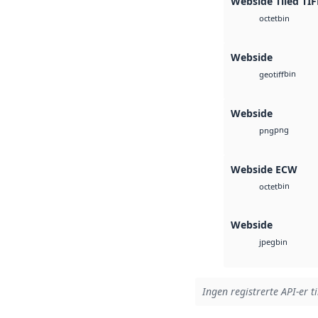
Webside Tiled TIF
bin
octet
Webside
bin
geotiff
Webside
png
png
Webside ECW
bin
octet
Webside
bin
jpeg
Ingen registrerte API-er t