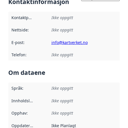
Kontaktinformasjon
Kontaktpunkt
:
Ikke oppgitt
Nettside
:
Ikke oppgitt
E-post
:
info@kartverket.no
Telefon
:
Ikke oppgitt
Om dataene
Språk
:
Ikke oppgitt
Innholdsleverandører
Ikke oppgitt
:
Opphav
:
Ikke oppgitt
Oppdateringsfrekvens
Ikke Planlagt
: