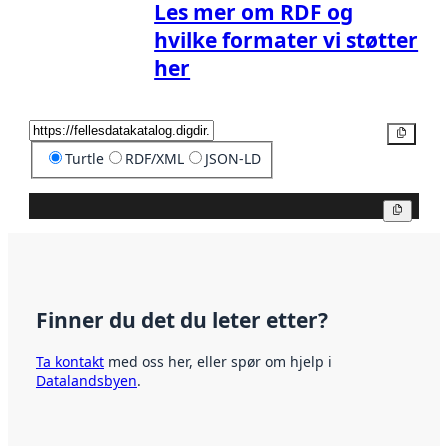
Les mer om RDF og
hvilke formater vi støtter
her
Kopier
Turtle
RDF/XML
JSON-LD
Kopier
Finner du det du leter etter?
Ta kontakt
med oss her, eller spør om hjelp i
Datalandsbyen
.