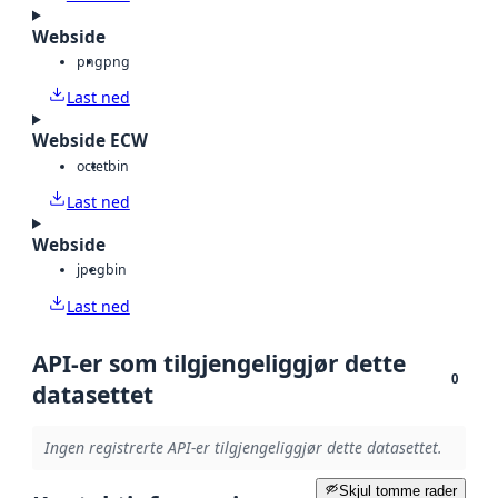
Webside
png
png
Last ned
Webside ECW
octet
bin
Last ned
Webside
jpeg
bin
Last ned
API-er som tilgjengeliggjør dette
0
datasettet
Ingen registrerte API-er tilgjengeliggjør dette datasettet.
Skjul tomme rader