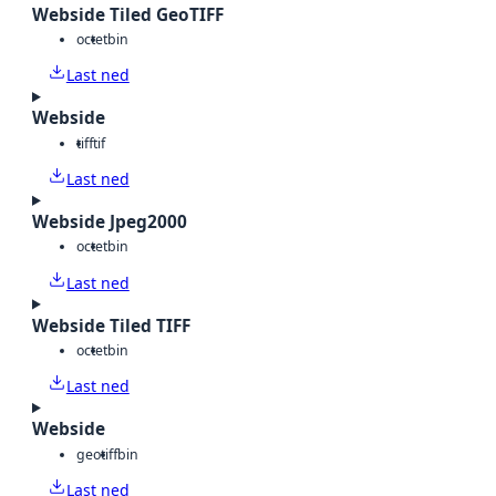
Webside Tiled GeoTIFF
octet
bin
Last ned
Webside
tiff
tif
Last ned
Webside Jpeg2000
octet
bin
Last ned
Webside Tiled TIFF
octet
bin
Last ned
Webside
geotiff
bin
Last ned