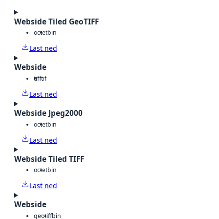
Webside Tiled GeoTIFF
octet
bin
Last ned
Webside
tiff
tif
Last ned
Webside Jpeg2000
octet
bin
Last ned
Webside Tiled TIFF
octet
bin
Last ned
Webside
geotiff
bin