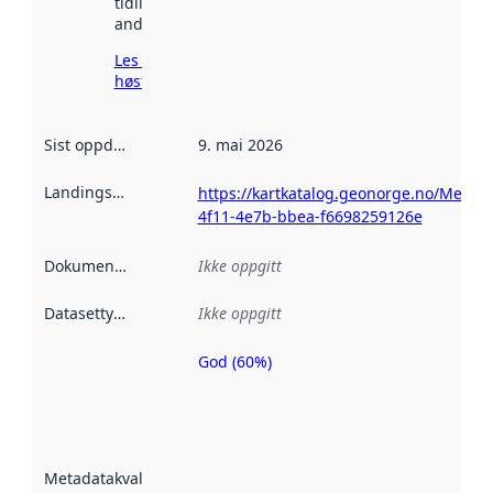
tidligere
andre steder.
Les mer om
høsting her
Sist oppdatert
:
9. mai 2026
Landingsside
:
https://kartkatalog.geonorge.no/Metad
4f11-4e7b-bbea-f6698259126e
Dokumentasjon
:
Ikke oppgitt
Datasettype
:
Ikke oppgitt
God (60%)
Metadatakvalitet
er en indikator
på hvor godt
datasettene er
beskrevet ved
Metadatakvalitet
:
hjelp