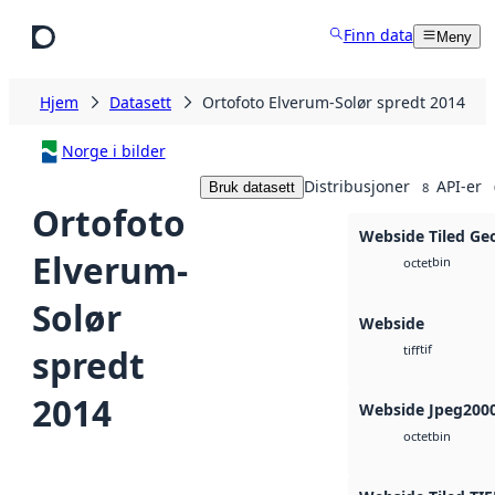
Hopp til hovedinnhold
Finn data
Meny
Hjem
Datasett
Ortofoto Elverum-Solør spredt 2014
Norge i bilder
Distribusjoner
API-er
Bruk datasett
8
Ortofoto
Webside Tiled Ge
Elverum-
bin
octet
Solør
Webside
tif
spredt
tiff
2014
Webside Jpeg200
bin
octet