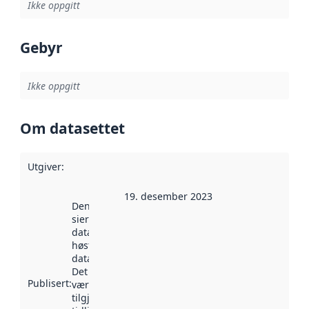
Ikke oppgitt
Gebyr
Ikke oppgitt
Om datasettet
Utgiver
:
19. desember 2023
Denne datoen
sier når
datasettet ble
høstet av
data.norge.no.
Det kan ha
Publisert
:
vært
tilgjengelig