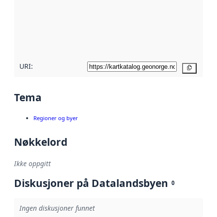
avmetadata.
Les mer om
metadatakvalitet
her
URI:
Kopier
Tema
Regioner og byer
Nøkkelord
Ikke oppgitt
Diskusjoner på Datalandsbyen
0
Ingen diskusjoner funnet