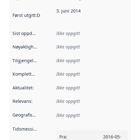
3. juni 2014
Først utgitt
:
Denne datoen sier når dataene i dette datasettet 
Sist oppdatert
:
Ikke oppgitt
Nøyaktighet
:
Ikke oppgitt
Tilgjengelighet
:
Ikke oppgitt
Kompletthet
:
Ikke oppgitt
Aktualitet
:
Ikke oppgitt
Relevans
:
Ikke oppgitt
Geografisk avgrensning
:
Ikke oppgitt
Tidsmessig avgrensning
:
Fra
:
2016-05-