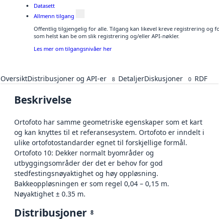
Datasett
Allmenn tilgang
Offentlig tilgjengelig for alle. Tilgang kan likevel kreve registrering og
som helst kan be om slik registrering og/eller API-nøkler.
Les mer om tilgangsnivåer her
Oversikt
Distribusjoner og API-er
Detaljer
Diskusjoner
RDF
8
0
Beskrivelse
Ortofoto har samme geometriske egenskaper som et kart
og kan knyttes til et referansesystem. Ortofoto er inndelt i
ulike ortofotostandarder egnet til forskjellige formål.
Ortofoto 10: Dekker normalt byområder og
utbyggingsområder der det er behov for god
stedfestingsnøyaktighet og høy oppløsning.
Bakkeoppløsningen er som regel 0,04 – 0,15 m.
Nøyaktighet ± 0.35 m.
Distribusjoner
8