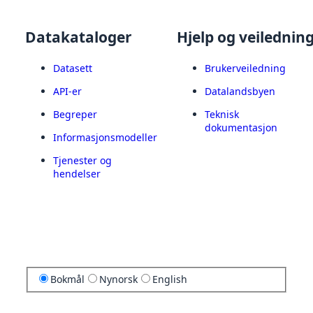
Datakataloger
Hjelp og veilednin
Datasett
Brukerveiledning
API-er
Datalandsbyen
Begreper
Teknisk
dokumentasjon
Informasjonsmodeller
Tjenester og
hendelser
Bokmål
Nynorsk
English