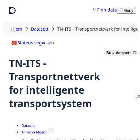
Hopp til hovedinnhold
Finn data
Meny
Hjem
Datasett
TN-ITS - Transportnettverk for intellig
Statens vegvesen
Dis
Bruk datasett
TN-ITS -
Transportnettverk
for intelligente
I
transportsystem
Datasett
Allmenn tilgang