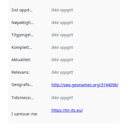
Sist oppdatert
:
Ikke oppgitt
Nøyaktighet
:
Ikke oppgitt
Tilgjengelighet
:
Ikke oppgitt
Kompletthet
:
Ikke oppgitt
Aktualitet
:
Ikke oppgitt
Relevans
:
Ikke oppgitt
Geografisk avgrensning
:
http://sws.geonames.org/3144096/
Tidsmessig avgrensning
Ikke oppgitt
:
https://tn-its.eu/
I samsvar med
:
Referanse til en implementasjonsregel eller a