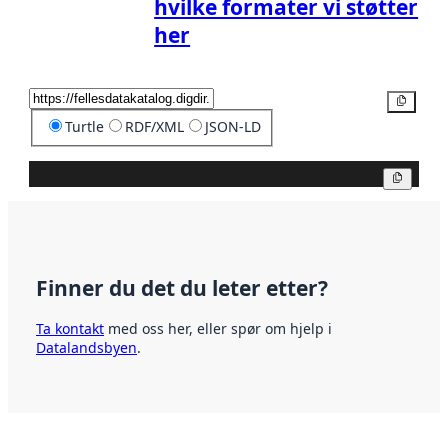
hvilke formater vi støtter
her
Kopier
Turtle
RDF/XML
JSON-LD
Kopier
Finner du det du leter etter?
Ta kontakt
med oss her, eller spør om hjelp i
Datalandsbyen
.