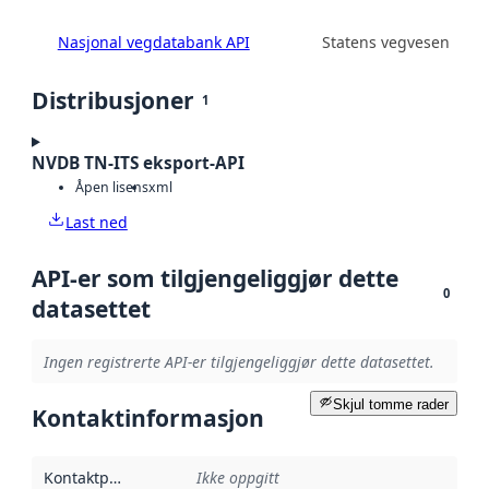
Nasjonal vegdatabank API
Statens vegvesen
Distribusjoner
1
NVDB TN-ITS eksport-API
Åpen lisens
xml
Last ned
API-er som tilgjengeliggjør dette
0
datasettet
Ingen registrerte API-er tilgjengeliggjør dette datasettet.
Skjul tomme rader
Kontaktinformasjon
Kontaktpunkt
:
Ikke oppgitt