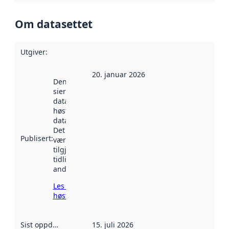
Om datasettet
Utgiver
:
20. januar 2026
Denne datoen
sier når
datasettet ble
høstet av
data.norge.no.
Det kan ha
Publisert
:
vært
tilgjengelig
tidligere
andre steder.
Les mer om
høsting her
Sist oppdatert
:
15. juli 2026