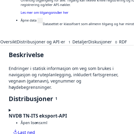
Offentlig tilgjengelig for alle. Tilgang kan likevel kreve registrering o
registrering og/eller API-nøkler.
Les mer om tilgangsnivåer her
Åpne data
Datasettet er klassifisert som allmenn tilgang og har mins
Oversikt
Distribusjoner og API-er
Detaljer
Diskusjoner
RDF
1
0
Beskrivelse
Endringer i statisk informasjon om veg som brukes i
navigasjon og ruteplanlegging, inkludert fartsgrenser,
vegnavn (gatenavn), vegnummer og
høydebegrensninger.
Distribusjoner
1
NVDB TN-ITS eksport-API
Åpen lisens
xml
Last ned