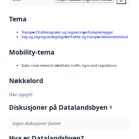
Kopier
Tema
Transport
Trafikksignaler og reguleringer
Ruteplanlegger
Veg og vegregulering
Vegnett
Trafikk og transport
Mobilitetstilbud
Mobility-tema
Static road network data
Static traffic signs and regulations
Nøkkelord
Ikke oppgitt
Diskusjoner på Datalandsbyen
0
Ingen diskusjoner funnet
Hva er Datalandsbyen?