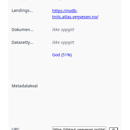
Landingsside
:
https://nvdb-
tnits.atlas.vegvesen.no/
Dokumentasjon
:
Ikke oppgitt
Datasettype
:
Ikke oppgitt
God (51%)
Metadatakvalitet
er en indikator
på hvor godt
datasettene er
beskrevet ved
Metadatakvalitet
:
hjelp
avmetadata.
Les mer om
metadatakvalitet
her
URI: