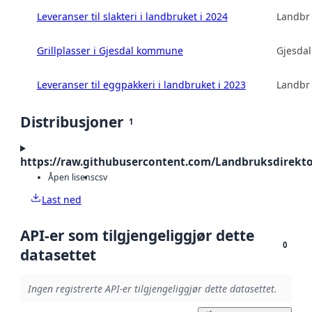
Leveranser til slakteri i landbruket i 2024
Landbru
Grillplasser i Gjesdal kommune
Gjesda
Leveranser til eggpakkeri i landbruket i 2023
Landbru
Distribusjoner
1
https://raw.githubusercontent.com/Landbruksdirekto
Åpen lisens
csv
Last ned
API-er som tilgjengeliggjør dette
0
datasettet
Ingen registrerte API-er tilgjengeliggjør dette datasettet.