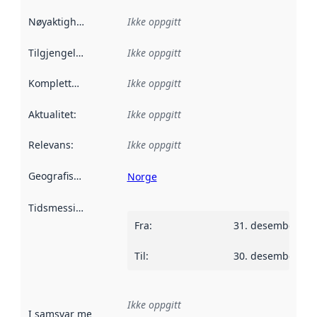
Nøyaktighet
:
Ikke oppgitt
Tilgjengelighet
:
Ikke oppgitt
Kompletthet
:
Ikke oppgitt
Aktualitet
:
Ikke oppgitt
Relevans
:
Ikke oppgitt
Geografisk avgrensning
:
Norge
Tidsmessig avgrensning
:
Fra
:
31. desember 20
Til
:
30. desember 20
Ikke oppgitt
I samsvar med
:
Referanse til en implementasjonsregel eller a