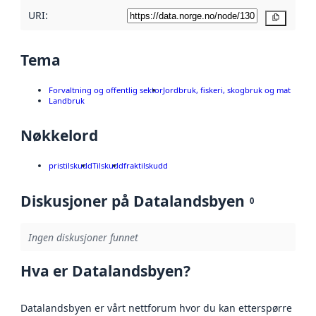
URI:
Kopier
Tema
Forvaltning og offentlig sektor
Jordbruk, fiskeri, skogbruk og mat
Landbruk
Nøkkelord
pristilskudd
Tilskudd
fraktilskudd
Diskusjoner på Datalandsbyen
0
Ingen diskusjoner funnet
Hva er Datalandsbyen?
Datalandsbyen er vårt nettforum hvor du kan etterspørre