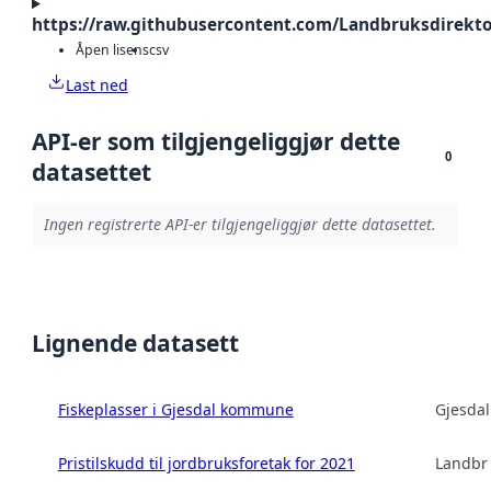
https://raw.githubusercontent.com/Landbruksdirekto
Åpen lisens
csv
Last ned
API-er som tilgjengeliggjør dette
0
datasettet
Ingen registrerte API-er tilgjengeliggjør dette datasettet.
Lignende datasett
Fiskeplasser i Gjesdal kommune
Gjesda
Pristilskudd til jordbruksforetak for 2021
Landbru