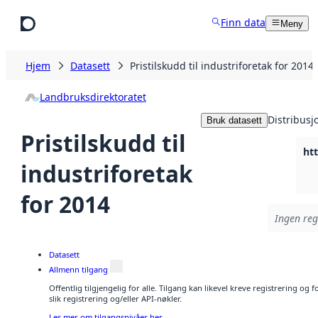
Hopp til hovedinnhold
Finn data
Meny
Hjem
Datasett
Pristilskudd til industriforetak for 2014
Landbruksdirektoratet
Distribusj
Bruk datasett
Pristilskudd til
industriforetak
for 2014
Ingen regi
Datasett
Allmenn tilgang
Offentlig tilgjengelig for alle. Tilgang kan likevel kreve registrering o
slik registrering og/eller API-nøkler.
Les mer om tilgangsnivåer her