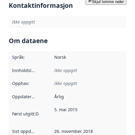
Skjul tomme rader
Kontaktinformasjon
Ikke oppgitt
Om dataene
Språk
:
Norsk
Innholdsleverandører
Ikke oppgitt
:
Opphav
:
Ikke oppgitt
Oppdateringsfrekvens
Årlig
:
5. mai 2015
Først utgitt
:
Denne datoen sier når dataene i dette datasettet 
Sist oppdatert
:
26. november 2018