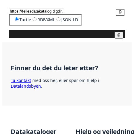
Kopier
Turtle
RDF/XML
JSON-LD
Kopier
Finner du det du leter etter?
Ta kontakt
med oss her, eller spør om hjelp i
Datalandsbyen
.
Datakataloger
Hjelp og veilednin