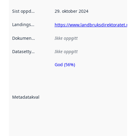
Sist oppdatert
:
29. oktober 2024
Landingsside
:
https://www.landbruksdirektoratet.no
Dokumentasjon
:
Ikke oppgitt
Datasettype
:
Ikke oppgitt
God (56%)
Metadatakvalitet
er en indikator
på hvor godt
datasettene er
beskrevet ved
Metadatakvalitet
:
hjelp
avmetadata.
Les mer om
metadatakvalitet
her