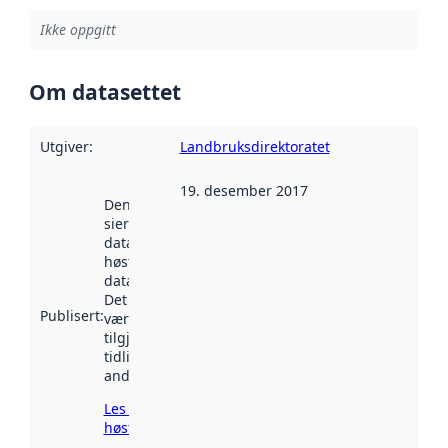
Ikke oppgitt
Om datasettet
Utgiver
:
Landbruksdirektoratet
19. desember 2017
Denne datoen
sier når
datasettet ble
høstet av
data.norge.no.
Det kan ha
Publisert
:
vært
tilgjengelig
tidligere
andre steder.
Les mer om
høsting her