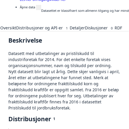
Åpne data
Datasettet er klassifisert som allmenn tilgang og har mins
Oversikt
Distribusjoner og API-er
Detaljer
Diskusjoner
RDF
1
0
Beskrivelse
Datasett med utbetalinger av pristilskudd til
industriforetak for 2014. For det enkelte foretak vises
organisasjonsnummer, navn og tilskudd per ordning.
Nytt datasett blir lagt ut årlig. Dette skjer vanligvis i april,
året etter at utbetalingene har funnet sted. Merk at
beløpene for ordningene frakttilskudd korn og
frakttilskudd kraftfôr er oppgitt samlet. Fra 2016 er beløp
for ordningene publisert hver for seg. Utbetalinger av
frakttilskudd kraftfôr finnes fra 2016 i datasettet
Pristilskudd til jordbruksforetak.
Distribusjoner
1