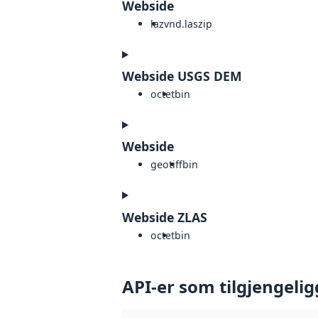
Webside
laz
vnd.laszip
Webside USGS DEM
octet
bin
Webside
geotiff
bin
Webside ZLAS
octet
bin
API-er som tilgjengelig