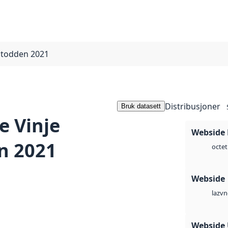
otodden 2021
Distribusjoner
Bruk datasett
e Vinje
Webside
n 2021
octet
Webside
vn
laz
Webside