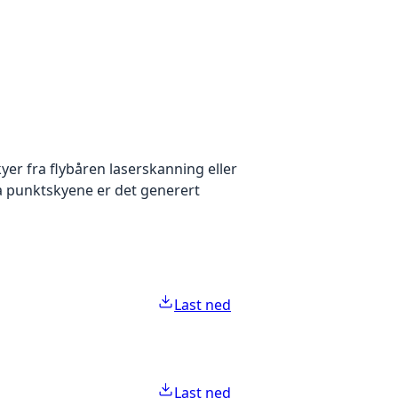
yer fra flybåren laserskanning eller
ra punktskyene er det generert
Last ned
Last ned