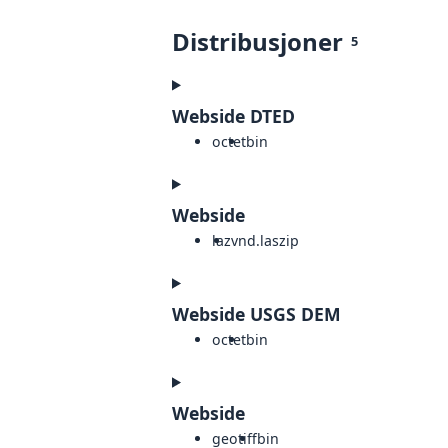
Distribusjoner
5
Webside DTED
octet
bin
Webside
laz
vnd.laszip
Webside USGS DEM
octet
bin
Webside
geotiff
bin