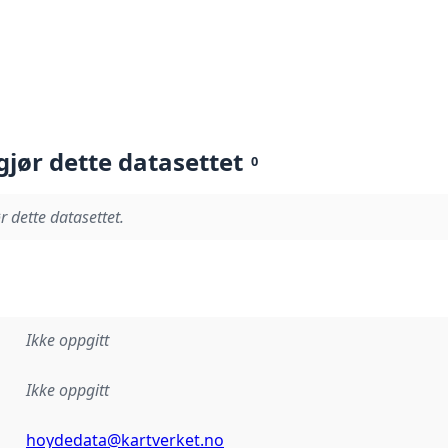
gjør dette datasettet
0
r dette datasettet.
Ikke oppgitt
Ikke oppgitt
hoydedata@kartverket.no