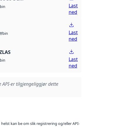
Last
bin
ned
Last
bin
ff
ned
ZLAS
Last
bin
ned
e API-er tilgjengeliggjør dette
 helst kan be om slik registrering og/eller API-