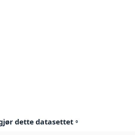
gjør dette datasettet
0