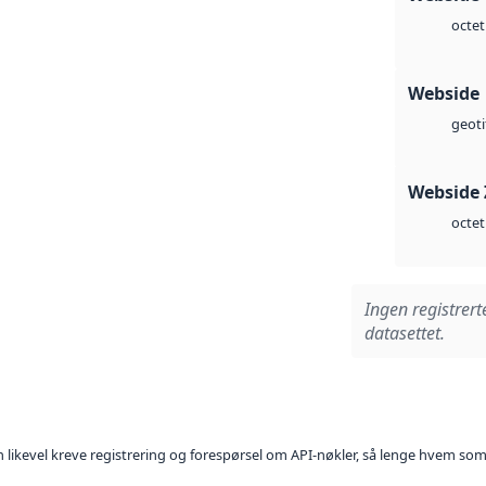
octet
Webside
geoti
Webside 
octet
Ingen registrert
datasettet.
kan likevel kreve registrering og forespørsel om API-nøkler, så lenge hvem som