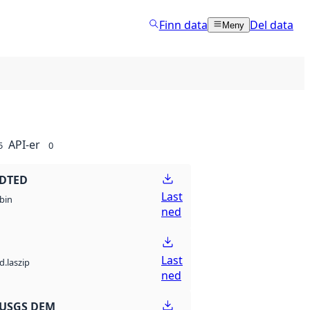
Finn data
Del data
Meny
API-er
5
0
 DTED
Last
bin
ned
Last
d.laszip
ned
 USGS DEM