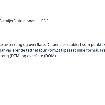
Detaljer
Diskusjoner
RDF
0
se av terreng og overflate. Dataene er etablert som punktsk
har varierende tetthet (punkt/m2 ) tilpasset ulike formål. F
rreng (DTM) og overflate (DOM).