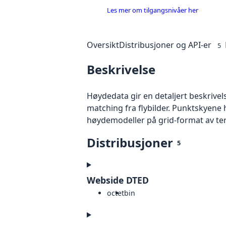
Les mer om tilgangsnivåer her
Oversikt
Distribusjoner og API-er
5
Beskrivelse
Høydedata gir en detaljert beskrivel
matching fra flybilder. Punktskyene 
høydemodeller på grid-format av te
Distribusjoner
5
Webside DTED
octet
bin