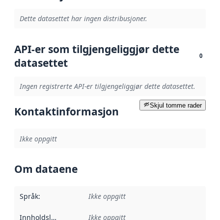
Dette datasettet har ingen distribusjoner.
API-er som tilgjengeliggjør dette
0
datasettet
Ingen registrerte API-er tilgjengeliggjør dette datasettet.
Skjul tomme rader
Kontaktinformasjon
Ikke oppgitt
Om dataene
Språk
:
Ikke oppgitt
Innholdsleverandører
Ikke oppgitt
: