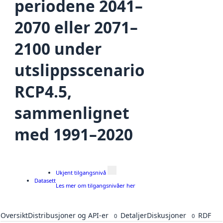
periodene 2041–
2070 eller 2071–
2100 under
utslippsscenario
RCP4.5,
sammenlignet
med 1991–2020
Ukjent tilgangsnivå
Datasett
Les mer om tilgangsnivåer her
Oversikt
Distribusjoner og API-er
Detaljer
Diskusjoner
RDF
0
0