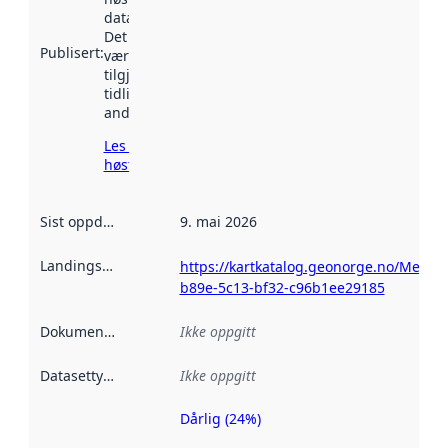
data.norge.no.
Det kan ha
Publisert
:
vært
tilgjengelig
tidligere
andre steder.
Les mer om
høsting her
Sist oppdatert
:
9. mai 2026
Landingsside
:
https://kartkatalog.geonorge.no/Metad
b89e-5c13-bf32-c96b1ee29185
Dokumentasjon
:
Ikke oppgitt
Datasettype
:
Ikke oppgitt
Dårlig (24%)
Metadatakvalitet