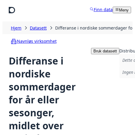
Hopp til hovedinnhold
Finn data
Meny
Hjem
Datasett
Differanse i nordiske sommerdager for
Navnløs virksomhet
Distrib
Bruk datasett
Differanse i
Dette 
nordiske
Ingen 
sommerdager
for år eller
sesonger,
midlet over