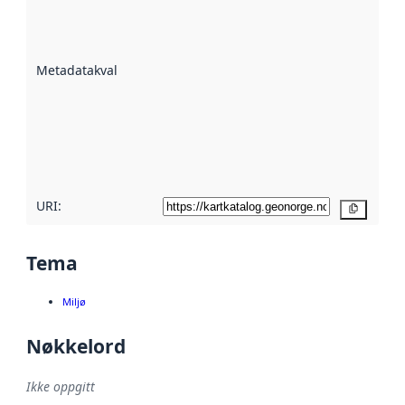
er en indikator
på hvor godt
datasettene er
beskrevet ved
Metadatakvalitet
:
hjelp
avmetadata.
Les mer om
metadatakvalitet
her
URI:
Kopier
Tema
Miljø
Nøkkelord
Ikke oppgitt