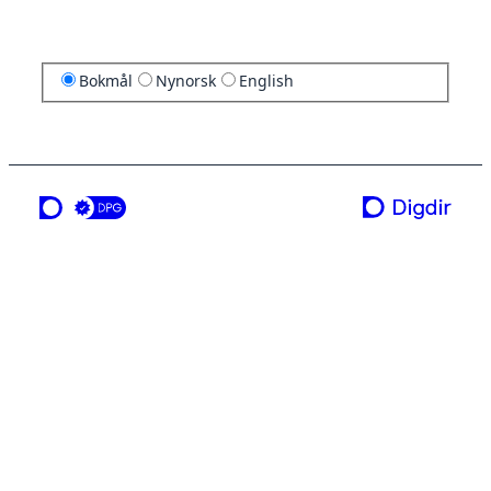
Bokmål
Nynorsk
English
en tjeneste fra