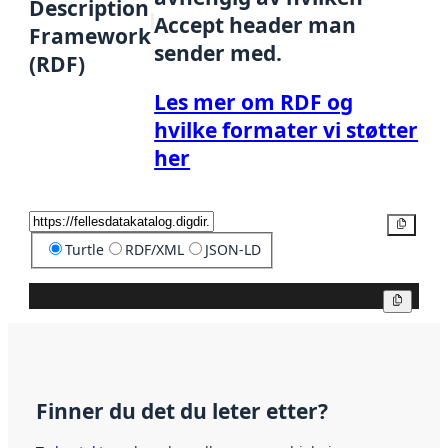
Description
Accept header man
Framework
sender med.
(RDF)
Les mer om RDF og
hvilke formater vi støtter
her
Kopier
Turtle
RDF/XML
JSON-LD
Kopier
Finner du det du leter etter?