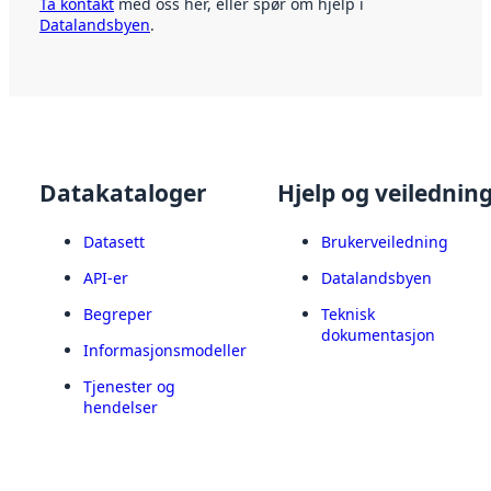
Ta kontakt
med oss her, eller spør om hjelp i
Datalandsbyen
.
Datakataloger
Hjelp og veilednin
Datasett
Brukerveiledning
API-er
Datalandsbyen
Begreper
Teknisk
dokumentasjon
Informasjonsmodeller
Tjenester og
hendelser