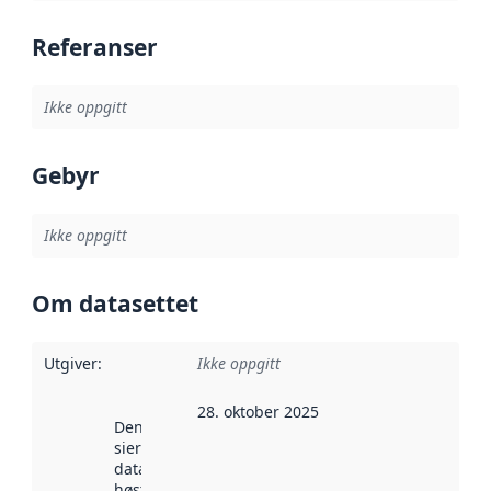
Referanser
Ikke oppgitt
Gebyr
Ikke oppgitt
Om datasettet
Utgiver
:
Ikke oppgitt
28. oktober 2025
Denne datoen
sier når
datasettet ble
høstet av