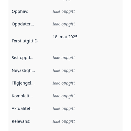
Opphav
:
Ikke oppgitt
Oppdateringsfrekvens
Ikke oppgitt
:
18. mai 2025
Først utgitt
:
Denne datoen sier når dataene i dette datasettet 
Sist oppdatert
:
Ikke oppgitt
Nøyaktighet
:
Ikke oppgitt
Tilgjengelighet
:
Ikke oppgitt
Kompletthet
:
Ikke oppgitt
Aktualitet
:
Ikke oppgitt
Relevans
:
Ikke oppgitt