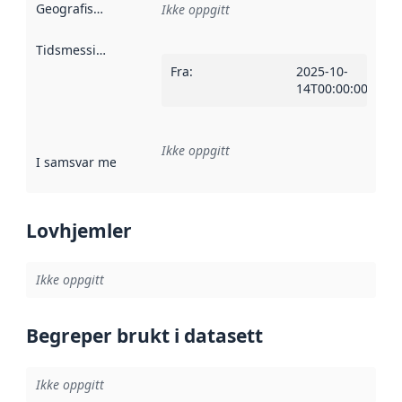
Geografisk avgrensning
:
Ikke oppgitt
Tidsmessig avgrensning
:
Fra
:
2025-10-
14T00:00:00Z
Ikke oppgitt
I samsvar med
:
Referanse til en implementasjonsregel eller a
Lovhjemler
Ikke oppgitt
Begreper brukt i datasett
Ikke oppgitt