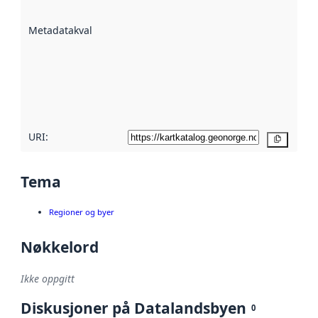
datasettene er
beskrevet ved
Metadatakvalitet
:
hjelp
avmetadata.
Les mer om
metadatakvalitet
her
URI:
Kopier
Tema
Regioner og byer
Nøkkelord
Ikke oppgitt
Diskusjoner på Datalandsbyen
0