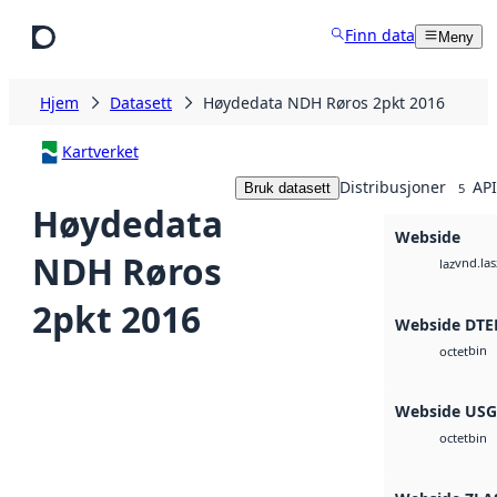
Hopp til hovedinnhold
Finn data
Meny
Hjem
Datasett
Høydedata NDH Røros 2pkt 2016
Kartverket
Distribusjoner
API
Bruk datasett
5
Høydedata
Webside
NDH Røros
vnd.las
laz
2pkt 2016
Webside DTE
bin
octet
Webside US
bin
octet