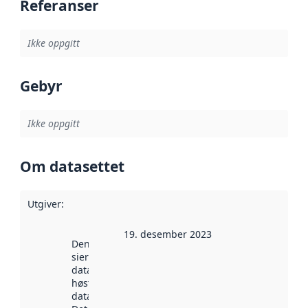
Referanser
Ikke oppgitt
Gebyr
Ikke oppgitt
Om datasettet
Utgiver
:
19. desember 2023
Denne datoen
sier når
datasettet ble
høstet av
data.norge.no.