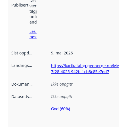
Det kan ha
Publisert
:
vært
tilgjengelig
tidligere
andre steder.
Les mer om
høsting her
Sist oppdatert
:
9. mai 2026
Landingsside
:
https://kartkatalog.geonorge.no/Metad
7f28-4025-942b-1cb8c85e7ed7
Dokumentasjon
:
Ikke oppgitt
Datasettype
:
Ikke oppgitt
God (60%)
Metadatakvalitet
er en indikator
på hvor godt