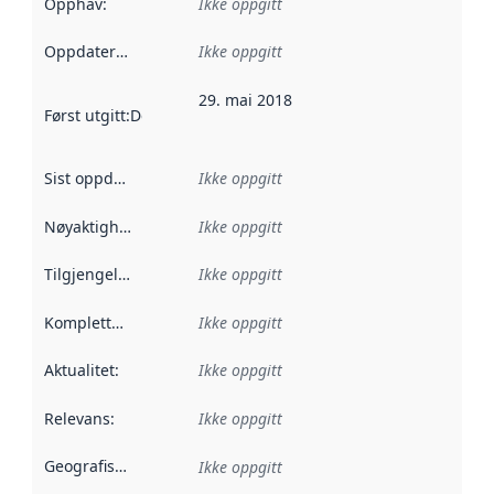
Opphav
:
Ikke oppgitt
Oppdateringsfrekvens
Ikke oppgitt
:
29. mai 2018
Først utgitt
:
Denne datoen sier når dataene i dette datasettet 
Sist oppdatert
:
Ikke oppgitt
Nøyaktighet
:
Ikke oppgitt
Tilgjengelighet
:
Ikke oppgitt
Kompletthet
:
Ikke oppgitt
Aktualitet
:
Ikke oppgitt
Relevans
:
Ikke oppgitt
Geografisk avgrensning
:
Ikke oppgitt