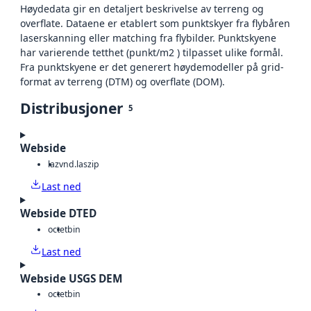
Høydedata gir en detaljert beskrivelse av terreng og
overflate. Dataene er etablert som punktskyer fra flybåren
laserskanning eller matching fra flybilder. Punktskyene
har varierende tetthet (punkt/m2 ) tilpasset ulike formål.
Fra punktskyene er det generert høydemodeller på grid-
format av terreng (DTM) og overflate (DOM).
Distribusjoner
5
Webside
laz
vnd.laszip
Last ned
Webside DTED
octet
bin
Last ned
Webside USGS DEM
octet
bin