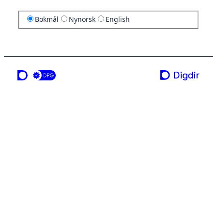
Bokmål
Nynorsk
English
en tjeneste fra