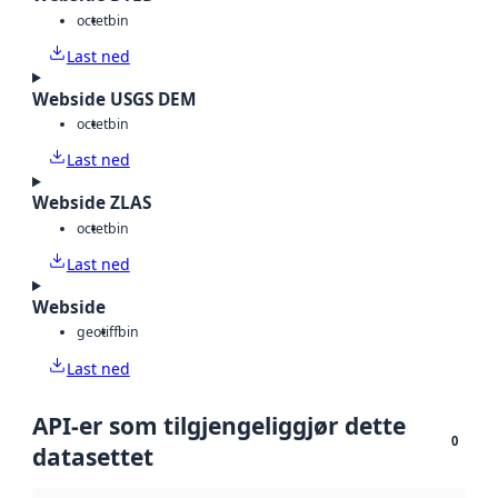
octet
bin
Last ned
Webside USGS DEM
octet
bin
Last ned
Webside ZLAS
octet
bin
Last ned
Webside
geotiff
bin
Last ned
API-er som tilgjengeliggjør dette
0
datasettet