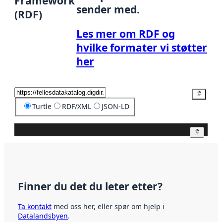
Framework
sender med.
(RDF)
Les mer om RDF og
hvilke formater vi støtter
her
Kopier
Turtle
RDF/XML
JSON-LD
Kopier
Finner du det du leter etter?
Ta kontakt
med oss her, eller spør om hjelp i
Datalandsbyen
.