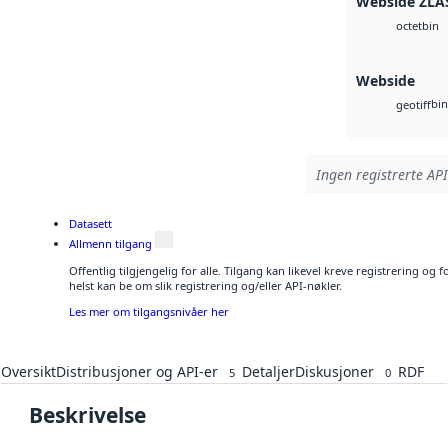
Webside ZLA
bin
octet
Webside
bin
geotiff
Ingen registrerte API
Datasett
Allmenn tilgang
Offentlig tilgjengelig for alle. Tilgang kan likevel kreve registrering o
helst kan be om slik registrering og/eller API-nøkler.
Les mer om tilgangsnivåer her
Oversikt
Distribusjoner og API-er
Detaljer
Diskusjoner
RDF
5
0
Beskrivelse