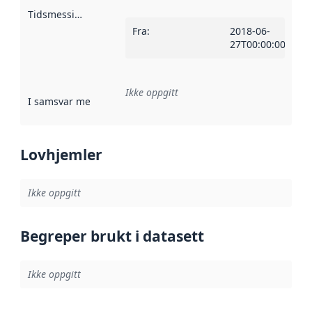
Tidsmessig avgrensning
:
Fra
:
2018-06-
27T00:00:00Z
Ikke oppgitt
I samsvar med
:
Referanse til en implementasjonsregel eller a
Lovhjemler
Ikke oppgitt
Begreper brukt i datasett
Ikke oppgitt