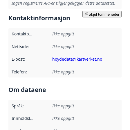
Ingen registrerte API-er tilgjengeliggjør dette datasettet.
Skjul tomme rader
Kontaktinformasjon
Kontaktpunkt
:
Ikke oppgitt
Nettside
:
Ikke oppgitt
E-post
:
hoydedata@kartverket.no
Telefon
:
Ikke oppgitt
Om dataene
Språk
:
Ikke oppgitt
Innholdsleverandører
Ikke oppgitt
: