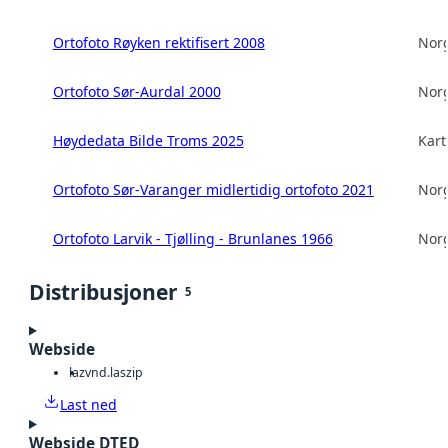
Ortofoto Røyken rektifisert 2008
Norg
Ortofoto Sør-Aurdal 2000
Norg
Høydedata Bilde Troms 2025
Kart
Ortofoto Sør-Varanger midlertidig ortofoto 2021
Norg
Ortofoto Larvik - Tjølling - Brunlanes 1966
Norg
Distribusjoner
5
Webside
laz
vnd.laszip
Last ned
Webside DTED