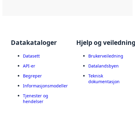
Datakataloger
Hjelp og veilednin
Datasett
Brukerveiledning
API-er
Datalandsbyen
Begreper
Teknisk
dokumentasjon
Informasjonsmodeller
Tjenester og
hendelser