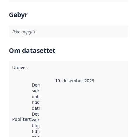
Gebyr
Ikke oppgitt
Om datasettet
Utgiver
:
19. desember 2023
Denne datoen
sier når
datasettet ble
høstet av
data.norge.no.
Det kan ha
Publisert
:
vært
tilgjengelig
tidligere