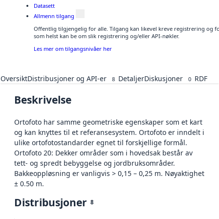
Datasett
Allmenn tilgang
Offentlig tilgjengelig for alle. Tilgang kan likevel kreve registrering og
som helst kan be om slik registrering og/eller API-nøkler.
Les mer om tilgangsnivåer her
Oversikt
Distribusjoner og API-er
Detaljer
Diskusjoner
RDF
8
0
Beskrivelse
Ortofoto har samme geometriske egenskaper som et kart
og kan knyttes til et referansesystem. Ortofoto er inndelt i
ulike ortofotostandarder egnet til forskjellige formål.
Ortofoto 20: Dekker områder som i hovedsak består av
tett- og spredt bebyggelse og jordbruksområder.
Bakkeoppløsning er vanligvis > 0,15 – 0,25 m. Nøyaktighet
± 0.50 m.
Distribusjoner
8