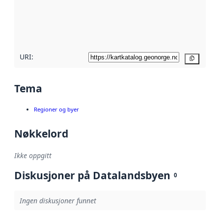
Les mer om
metadatakvalitet
her
URI:
Kopier
Tema
Regioner og byer
Nøkkelord
Ikke oppgitt
Diskusjoner på Datalandsbyen
0
Ingen diskusjoner funnet