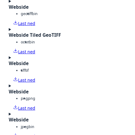
Webside
geotiff
bin
Last ned
Webside Tiled GeoTIFF
octet
bin
Last ned
Webside
tiff
tif
Last ned
Webside
png
png
Last ned
Webside
jpeg
bin