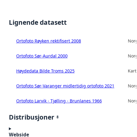
Lignende datasett
Ortofoto Røyken rektifisert 2008
Norg
Ortofoto Sør-Aurdal 2000
Norg
Høydedata Bilde Troms 2025
Kart
Ortofoto Sør-Varanger midlertidig ortofoto 2021
Norg
Ortofoto Larvik - Tjølling - Brunlanes 1966
Norg
Distribusjoner
8
Webside