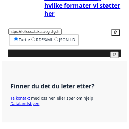
hvilke formater vi støtter
her
Kopier
Turtle
RDF/XML
JSON-LD
Kopier
Finner du det du leter etter?
Ta kontakt
med oss her, eller spør om hjelp i
Datalandsbyen
.