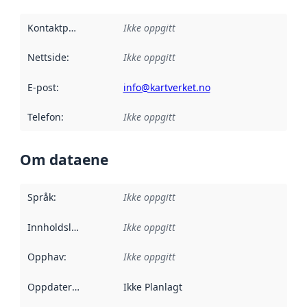
Kontaktpunkt
:
Ikke oppgitt
Nettside
:
Ikke oppgitt
E-post
:
info@kartverket.no
Telefon
:
Ikke oppgitt
Om dataene
Språk
:
Ikke oppgitt
Innholdsleverandører
Ikke oppgitt
:
Opphav
:
Ikke oppgitt
Oppdateringsfrekvens
Ikke Planlagt
: