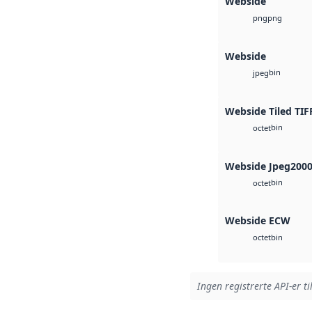
Webside
png
png
Webside
bin
jpeg
Webside Tiled TIF
bin
octet
Webside Jpeg200
bin
octet
Webside ECW
bin
octet
Ingen registrerte API-er ti