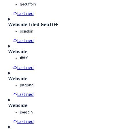
geotiff
bin
Last ned
Webside Tiled GeoTIFF
octet
bin
Last ned
Webside
tiff
tif
Last ned
Webside
png
png
Last ned
Webside
jpeg
bin
Last ned