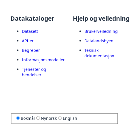
Datakataloger
Hjelp og veilednin
Datasett
Brukerveiledning
API-er
Datalandsbyen
Begreper
Teknisk
dokumentasjon
Informasjonsmodeller
Tjenester og
hendelser
Bokmål
Nynorsk
English