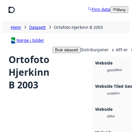
Hopp til hovedinnhold
Finn data
Meny
Hjem
Datasett
Ortofoto Hjerkinn B 2003
Norge i bilder
Distribusjoner
API-er
Bruk datasett
8
Ortofoto
Webside
Hjerkinn
bin
geotiff
B 2003
Webside Tiled Ge
bin
octet
Webside
tif
tiff