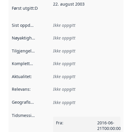
22. august 2003
Først utgitt
:
Denne datoen sier når dataene i dette datasettet 
Sist oppdatert
:
Ikke oppgitt
Nøyaktighet
:
Ikke oppgitt
Tilgjengelighet
:
Ikke oppgitt
Kompletthet
:
Ikke oppgitt
Aktualitet
:
Ikke oppgitt
Relevans
:
Ikke oppgitt
Geografisk avgrensning
:
Ikke oppgitt
Tidsmessig avgrensning
:
Fra
:
2016-06-
21T00:00:00Z