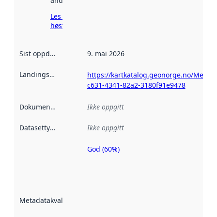
andre steder.
Les mer om
høsting her
Sist oppdatert
:
9. mai 2026
Landingsside
:
https://kartkatalog.geonorge.no/Metad
c631-4341-82a2-3180f91e9478
Dokumentasjon
:
Ikke oppgitt
Datasettype
:
Ikke oppgitt
God (60%)
Metadatakvalitet
er en indikator
på hvor godt
datasettene er
beskrevet ved
Metadatakvalitet
:
hjelp
avmetadata.