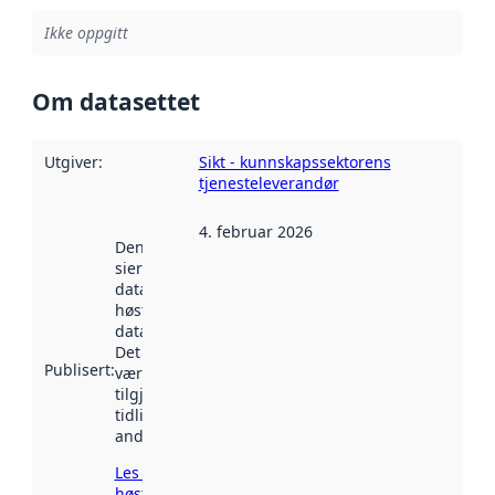
Ikke oppgitt
Om datasettet
Utgiver
:
Sikt - kunnskapssektorens
tjenesteleverandør
4. februar 2026
Denne datoen
sier når
datasettet ble
høstet av
data.norge.no.
Det kan ha
Publisert
:
vært
tilgjengelig
tidligere
andre steder.
Les mer om
høsting her