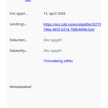
Sist oppdatert
:
13. april 2026
Landingsside
:
https://ess.sikt.no/en/datafile/33779064
746a-4655-b57a-768b4608c52e/
Dokumentasjon
:
Ikke oppgitt
Datasettype
:
Ikke oppgitt
Tilstrekkelig (48%)
Metadatakvalitet
er en indikator
på hvor godt
datasettene er
beskrevet ved
Metadatakvalitet
:
hjelp
avmetadata.
Les mer om
metadatakvalitet