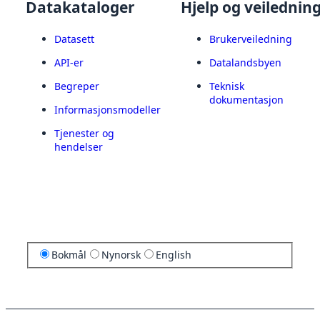
Datakataloger
Hjelp og veilednin
Datasett
Brukerveiledning
API-er
Datalandsbyen
Begreper
Teknisk
dokumentasjon
Informasjonsmodeller
Tjenester og
hendelser
Bokmål
Nynorsk
English