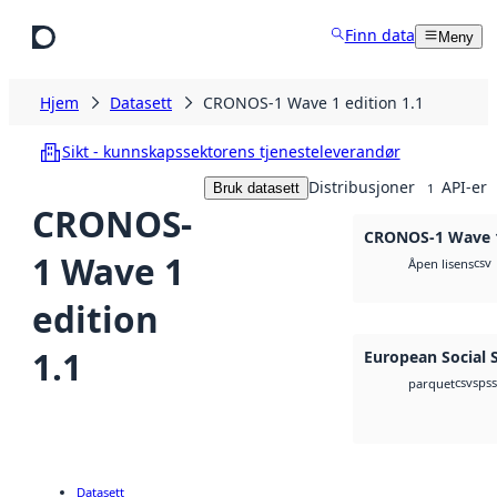
Hopp til hovedinnhold
Finn data
Meny
Hjem
Datasett
CRONOS-1 Wave 1 edition 1.1
Sikt - kunnskapssektorens tjenesteleverandør
Distribusjoner
API-er
Bruk datasett
1
CRONOS-
CRONOS-1 Wave 1
1 Wave 1
csv
Åpen lisens
edition
1.1
European Social 
csv
spss
parquet
Datasett