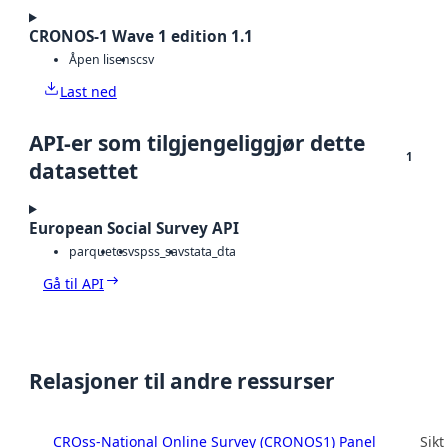
CRONOS-1 Wave 1 edition 1.1
Åpen lisens
csv
Last ned
API-er som tilgjengeliggjør dette
1
datasettet
European Social Survey API
parquet
csv
spss_sav
stata_dta
Gå til API
Relasjoner til andre ressurser
CROss-National Online Survey (CRONOS1) Panel
Sikt