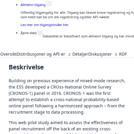
Allmenn tilgang
Offentlig tilgjengelig for alle. Tilgang kan likevel kreve registrering og
som helst kan be om slik registrering og/eller API-nøkler.
Les mer om tilgangsnivåer her
Åpne data
Datasettet er klassifisert som allmenn tilgang og har mins
Oversikt
Distribusjoner og API-er
Detaljer
Diskusjoner
RDF
2
0
Beskrivelse
Building on previous experience of mixed-mode research,
the ESS developed a CROss-National Online Survey
(CRONOS-1) panel in 2016. CRONOS-1 was the first
attempt to establish a cross-national probability-based
online panel following a harmonised approach – from the
recruitment stage to data processing.
This web pilot study aimed to assess the effectiveness of
panel recruitment off the back of an existing cross-