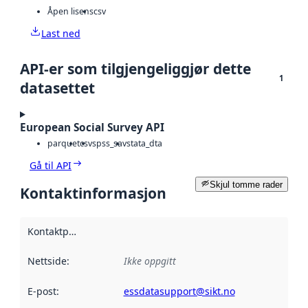
Åpen lisens
csv
Last ned
API-er som tilgjengeliggjør dette
1
datasettet
European Social Survey API
parquet
csv
spss_sav
stata_dta
Gå til API
Skjul tomme rader
Kontaktinformasjon
Kontaktpunkt
:
Nettside
:
Ikke oppgitt
E-post
:
essdatasupport@sikt.no