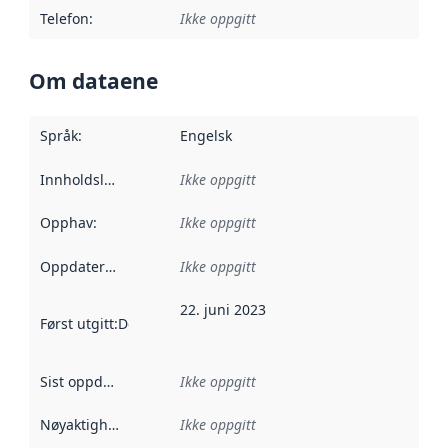
Telefon
:
Ikke oppgitt
Om dataene
Språk
:
Engelsk
Innholdsleverandører
Ikke oppgitt
:
Opphav
:
Ikke oppgitt
Oppdateringsfrekvens
Ikke oppgitt
:
22. juni 2023
Først utgitt
:
Denne datoen sier når dataene i dette datasettet 
Sist oppdatert
:
Ikke oppgitt
Nøyaktighet
:
Ikke oppgitt