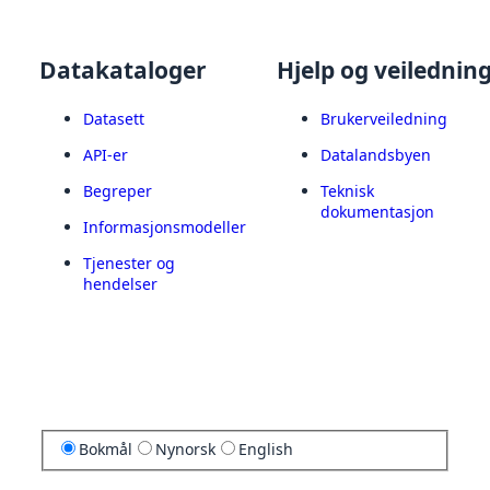
Datakataloger
Hjelp og veilednin
Datasett
Brukerveiledning
API-er
Datalandsbyen
Begreper
Teknisk
dokumentasjon
Informasjonsmodeller
Tjenester og
hendelser
Bokmål
Nynorsk
English