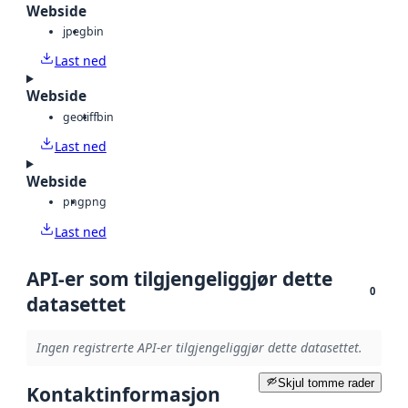
Webside
jpeg
bin
Last ned
Webside
geotiff
bin
Last ned
Webside
png
png
Last ned
API-er som tilgjengeliggjør dette
0
datasettet
Ingen registrerte API-er tilgjengeliggjør dette datasettet.
Skjul tomme rader
Kontaktinformasjon