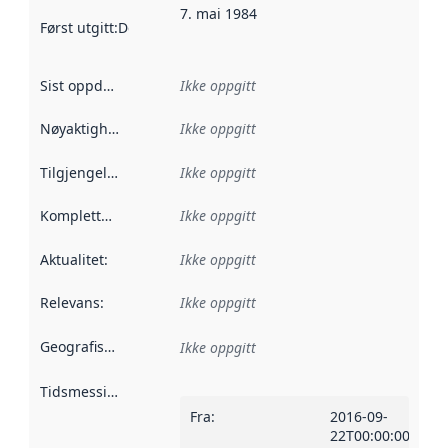
7. mai 1984
Først utgitt
:
Denne datoen sier når dataene i dette datasettet 
Sist oppdatert
:
Ikke oppgitt
Nøyaktighet
:
Ikke oppgitt
Tilgjengelighet
:
Ikke oppgitt
Kompletthet
:
Ikke oppgitt
Aktualitet
:
Ikke oppgitt
Relevans
:
Ikke oppgitt
Geografisk avgrensning
:
Ikke oppgitt
Tidsmessig avgrensning
:
Fra
:
2016-09-
22T00:00:00Z