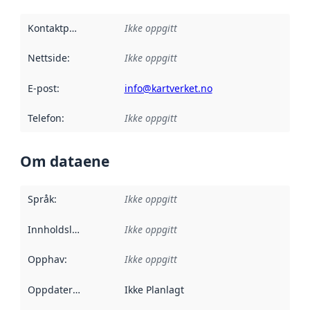
Kontaktpunkt
:
Ikke oppgitt
Nettside
:
Ikke oppgitt
E-post
:
info@kartverket.no
Telefon
:
Ikke oppgitt
Om dataene
Språk
:
Ikke oppgitt
Innholdsleverandører
Ikke oppgitt
:
Opphav
:
Ikke oppgitt
Oppdateringsfrekvens
Ikke Planlagt
: