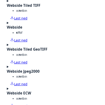
Webside Tiled TIFF
octet
bin
Last ned
Webside
tiff
tif
Last ned
Webside Tiled GeoTIFF
octet
bin
Last ned
Webside Jpeg2000
octet
bin
Last ned
Webside ECW
octet
bin