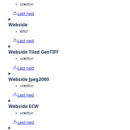
octet
bin
Last ned
Webside
tiff
tif
Last ned
Webside Tiled GeoTIFF
octet
bin
Last ned
Webside Jpeg2000
octet
bin
Last ned
Webside ECW
octet
bin
Last ned