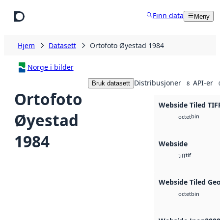
Hopp til hovedinnhold
Finn data
Meny
Hjem
Datasett
Ortofoto Øyestad 1984
Norge i bilder
Distribusjoner
API-er
Bruk datasett
8
Ortofoto
Webside Tiled TIF
Øyestad
bin
octet
1984
Webside
tif
tiff
Webside Tiled Ge
bin
octet