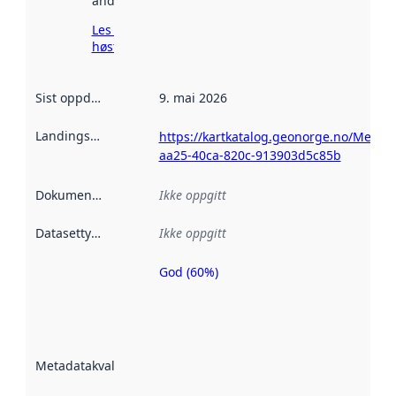
andre steder.
Les mer om
høsting her
Sist oppdatert
:
9. mai 2026
Landingsside
:
https://kartkatalog.geonorge.no/Metad
aa25-40ca-820c-913903d5c85b
Dokumentasjon
:
Ikke oppgitt
Datasettype
:
Ikke oppgitt
God (60%)
Metadatakvalitet
er en indikator
på hvor godt
datasettene er
beskrevet ved
Metadatakvalitet
:
hjelp
avmetadata.