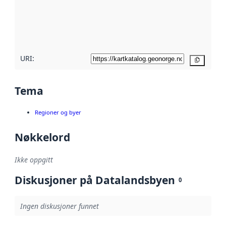
Les mer om
metadatakvalitet
her
URI:
Kopier
Tema
Regioner og byer
Nøkkelord
Ikke oppgitt
Diskusjoner på Datalandsbyen
0
Ingen diskusjoner funnet