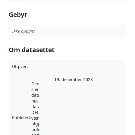
Gebyr
Ikke oppgitt
Om datasettet
Utgiver
:
19. desember 2023
Denne datoen
sier når
datasettet ble
høstet av
data.norge.no.
Det kan ha
Publisert
:
vært
tilgjengelig
tidligere