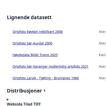
Lignende datasett
Ortofoto Røyken rektifisert 2008
Norg
Ortofoto Sør-Aurdal 2000
Norg
Høydedata Bilde Troms 2025
Kart
Ortofoto Sør-Varanger midlertidig ortofoto 2021
Norg
Ortofoto Larvik - Tjølling - Brunlanes 1966
Norg
Distribusjoner
8
Webside Tiled TIFF