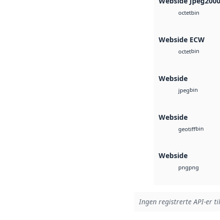
Webside Jpeg200
bin
octet
Webside ECW
bin
octet
Webside
bin
jpeg
Webside
bin
geotiff
Webside
png
png
Ingen registrerte API-er ti