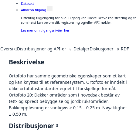
Datasett
Allmenn tilgang
Offentlig tilgjengelig for alle. Tilgang kan likevel kreve registrering og
som helst kan be om slik registrering og/eller API-nøkler.
Les mer om tilgangsnivåer her
Oversikt
Distribusjoner og API-er
Detaljer
Diskusjoner
RDF
8
0
Beskrivelse
Ortofoto har samme geometriske egenskaper som et kart
og kan knyttes til et referansesystem. Ortofoto er inndelt i
ulike ortofotostandarder egnet til forskjellige formål.
Ortofoto 20: Dekker områder som i hovedsak består av
tett- og spredt bebyggelse og jordbruksområder.
Bakkeoppløsning er vanligvis > 0,15 – 0,25 m. Nøyaktighet
± 0.50 m.
Distribusjoner
8