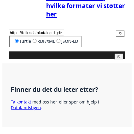
hvilke formater vi støtter
her
Kopier
Turtle
RDF/XML
JSON-LD
Kopier
Finner du det du leter etter?
Ta kontakt
med oss her, eller spør om hjelp i
Datalandsbyen
.