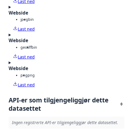
Last ned
Webside
jpeg
bin
Last ned
Webside
geotiff
bin
Last ned
Webside
png
png
Last ned
API-er som tilgjengeliggjør dette
0
datasettet
Ingen registrerte API-er tilgjengeliggjør dette datasettet.