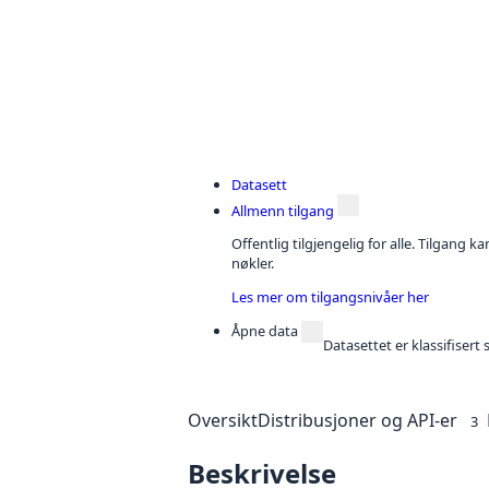
Datasett
Allmenn tilgang
Offentlig tilgjengelig for alle. Tilgang 
nøkler.
Les mer om tilgangsnivåer her
Åpne data
Datasettet er klassifiser
Oversikt
Distribusjoner og API-er
3
Beskrivelse