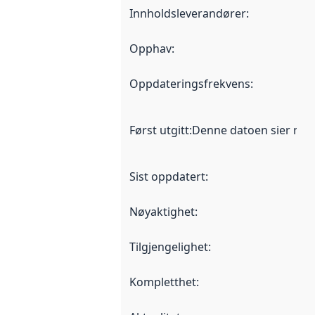
Innholdsleverandører
:
Opphav
:
Oppdateringsfrekvens
:
Først utgitt
:
Denne datoen sier når d
Sist oppdatert
:
Nøyaktighet
:
Tilgjengelighet
:
Kompletthet
: