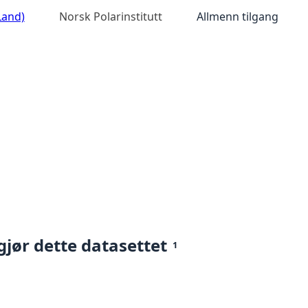
Land)
Norsk Polarinstitutt
Allmenn tilgang
gjør dette datasettet
1