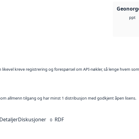
Geonorge
ppt
kan likevel kreve registrering og forespørsel om API-nøkler, så lenge hvem som
t som allmenn tilgang og har minst 1 distribusjon med godkjent åpen lisens.
Detaljer
Diskusjoner
RDF
0