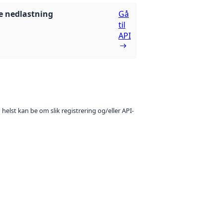
 nedlastning
Gå
til
API
 helst kan be om slik registrering og/eller API-