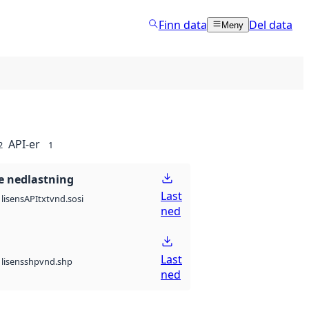
Finn data
Del data
Meny
API-er
2
1
 nedlastning
Last
API
txt
vnd.sosi
lisens
ned
Last
shp
vnd.shp
lisens
ned