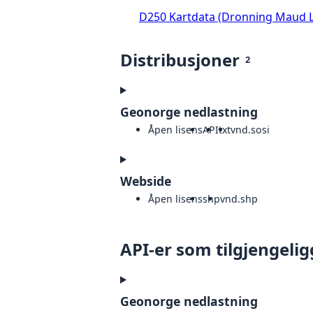
D250 Kartdata (Dronning Maud 
Distribusjoner
2
Geonorge nedlastning
Åpen lisens
API
txt
vnd.sosi
Webside
Åpen lisens
shp
vnd.shp
API-er som tilgjengelig
Geonorge nedlastning