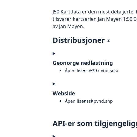
J50 Kartdata er den mest detaljerte
tilsvarer kartserien Jan Mayen 1:50
av Jan Mayen.
Distribusjoner
2
Geonorge nedlastning
Åpen lisens
API
txt
vnd.sosi
Webside
Åpen lisens
shp
vnd.shp
API-er som tilgjengelig