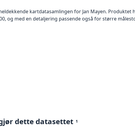
, heldekkende kartdatasamlingen for Jan Mayen. Produktet h
 000, og med en detaljering passende også for større målest
gjør dette datasettet
1