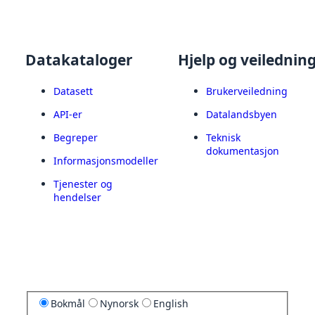
Datakataloger
Hjelp og veilednin
Datasett
Brukerveiledning
API-er
Datalandsbyen
Begreper
Teknisk
dokumentasjon
Informasjonsmodeller
Tjenester og
hendelser
Bokmål
Nynorsk
English