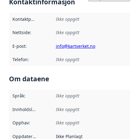
Kontaktinformasjon
Kontaktpunkt
:
Ikke oppgitt
Nettside
:
Ikke oppgitt
E-post
:
info@kartverket.no
Telefon
:
Ikke oppgitt
Om dataene
Språk
:
Ikke oppgitt
Innholdsleverandører
Ikke oppgitt
:
Opphav
:
Ikke oppgitt
Oppdateringsfrekvens
Ikke Planlagt
: