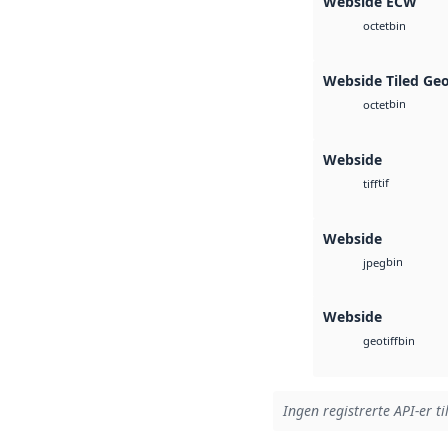
Webside ECW
bin
octet
Webside Tiled Ge
bin
octet
Webside
tif
tiff
Webside
bin
jpeg
Webside
bin
geotiff
Ingen registrerte API-er ti