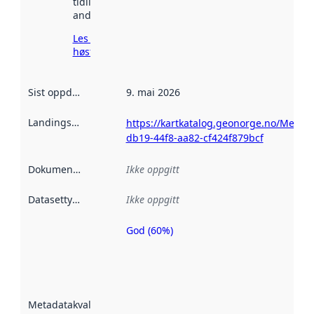
tidligere
andre steder.
Les mer om
høsting her
Sist oppdatert
:
9. mai 2026
Landingsside
:
https://kartkatalog.geonorge.no/Metad
db19-44f8-aa82-cf424f879bcf
Dokumentasjon
:
Ikke oppgitt
Datasettype
:
Ikke oppgitt
God (60%)
Metadatakvalitet
er en indikator
på hvor godt
datasettene er
beskrevet ved
Metadatakvalitet
:
hjelp