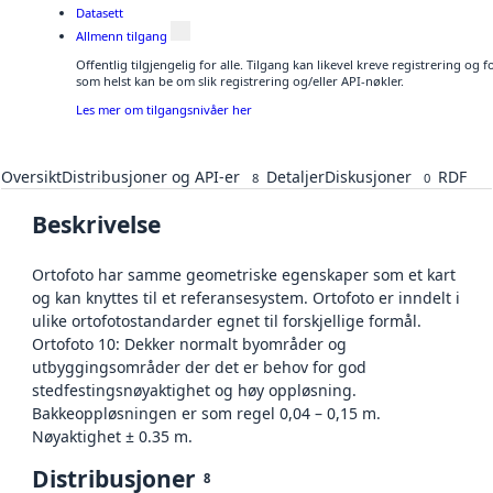
Datasett
Allmenn tilgang
Offentlig tilgjengelig for alle. Tilgang kan likevel kreve registrering og
som helst kan be om slik registrering og/eller API-nøkler.
Les mer om tilgangsnivåer her
Oversikt
Distribusjoner og API-er
Detaljer
Diskusjoner
RDF
8
0
Beskrivelse
Ortofoto har samme geometriske egenskaper som et kart
og kan knyttes til et referansesystem. Ortofoto er inndelt i
ulike ortofotostandarder egnet til forskjellige formål.
Ortofoto 10: Dekker normalt byområder og
utbyggingsområder der det er behov for god
stedfestingsnøyaktighet og høy oppløsning.
Bakkeoppløsningen er som regel 0,04 – 0,15 m.
Nøyaktighet ± 0.35 m.
Distribusjoner
8