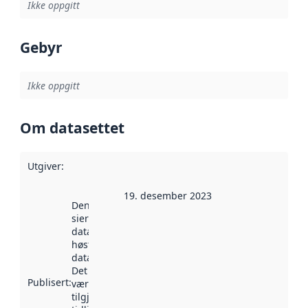
Ikke oppgitt
Gebyr
Ikke oppgitt
Om datasettet
Utgiver
:
19. desember 2023
Denne datoen
sier når
datasettet ble
høstet av
data.norge.no.
Det kan ha
Publisert
:
vært
tilgjengelig