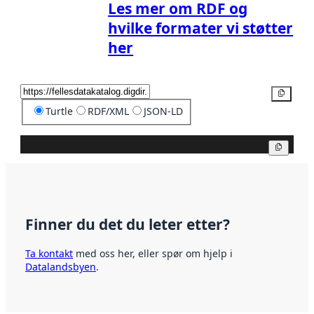
Les mer om RDF og
hvilke formater vi støtter
her
Kopier
Turtle
RDF/XML
JSON-LD
Kopier
Finner du det du leter etter?
Ta kontakt
med oss her, eller spør om hjelp i
Datalandsbyen
.