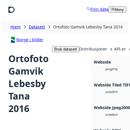
Hopp til hovedinnhold
Finn data
Meny
Hjem
Datasett
Ortofoto Gamvik Lebesby Tana 2016
Norge i bilder
Distribusjoner
API-er
Bruk datasett
8
Ortofoto
Webside
Gamvik
png
png
Lebesby
Webside Tiled TIF
bin
Tana
octet
2016
Webside Jpeg200
bin
octet