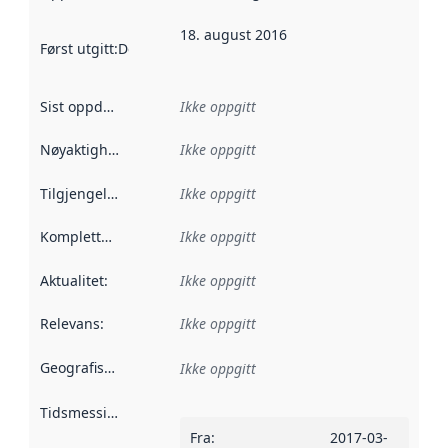
18. august 2016
Først utgitt
:
Denne datoen sier når dataene i dette datasettet 
Sist oppdatert
:
Ikke oppgitt
Nøyaktighet
:
Ikke oppgitt
Tilgjengelighet
:
Ikke oppgitt
Kompletthet
:
Ikke oppgitt
Aktualitet
:
Ikke oppgitt
Relevans
:
Ikke oppgitt
Geografisk avgrensning
:
Ikke oppgitt
Tidsmessig avgrensning
:
Fra
:
2017-03-