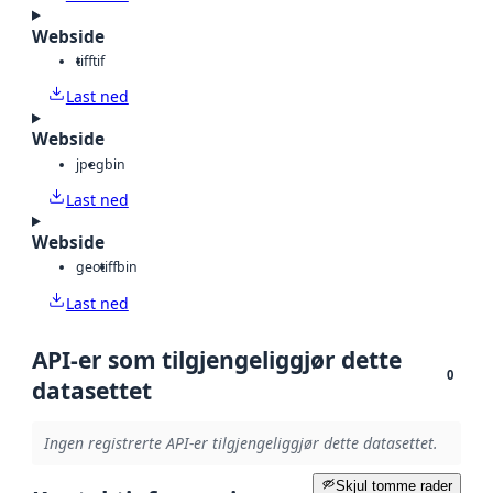
Webside
tiff
tif
Last ned
Webside
jpeg
bin
Last ned
Webside
geotiff
bin
Last ned
API-er som tilgjengeliggjør dette
0
datasettet
Ingen registrerte API-er tilgjengeliggjør dette datasettet.
Skjul tomme rader