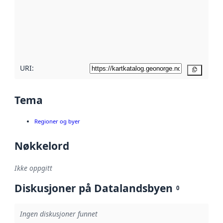
avmetadata.
Les mer om
metadatakvalitet
her
URI:
Kopier
Tema
Regioner og byer
Nøkkelord
Ikke oppgitt
Diskusjoner på Datalandsbyen
0
Ingen diskusjoner funnet