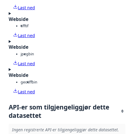
Last ned
Webside
tiff
tif
Last ned
Webside
jpeg
bin
Last ned
Webside
geotiff
bin
Last ned
API-er som tilgjengeliggjør dette
0
datasettet
Ingen registrerte API-er tilgjengeliggjør dette datasettet.