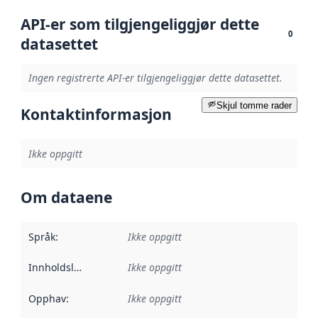
API-er som tilgjengeliggjør dette
0
datasettet
Ingen registrerte API-er tilgjengeliggjør dette datasettet.
Skjul tomme rader
Kontaktinformasjon
Ikke oppgitt
Om dataene
Språk
:
Ikke oppgitt
Innholdsleverandører
Ikke oppgitt
:
Opphav
:
Ikke oppgitt