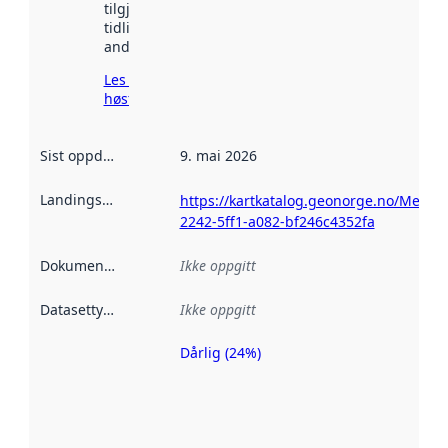
tilgjengelig
tidligere
andre steder.
Les mer om
høsting her
Sist oppdatert
:
9. mai 2026
Landingsside
:
https://kartkatalog.geonorge.no/Metada
2242-5ff1-a082-bf246c4352fa
Dokumentasjon
:
Ikke oppgitt
Datasettype
:
Ikke oppgitt
Dårlig (24%)
Metadatakvalitet
er en indikator
på hvor godt
datasettene er
beskrevet ved