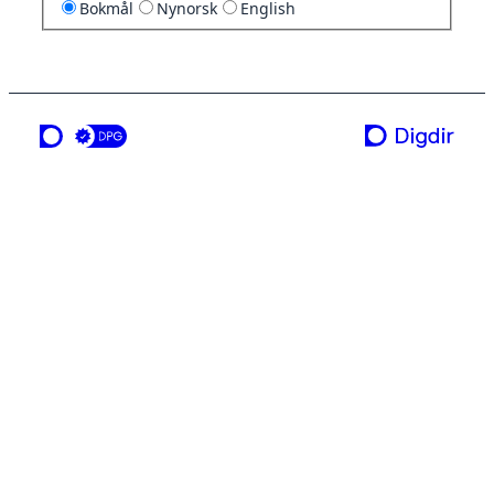
Bokmål
Nynorsk
English
en tjeneste fra