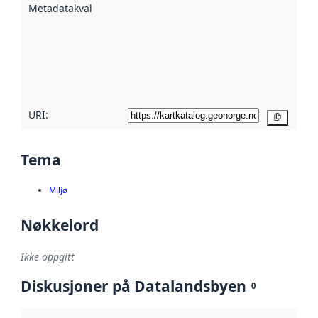
Metadatakvalitet
:
hjelp
avmetadata.
Les mer om
metadatakvalitet
her
URI:
Kopier
Tema
Miljø
Nøkkelord
Ikke oppgitt
Diskusjoner på Datalandsbyen
0