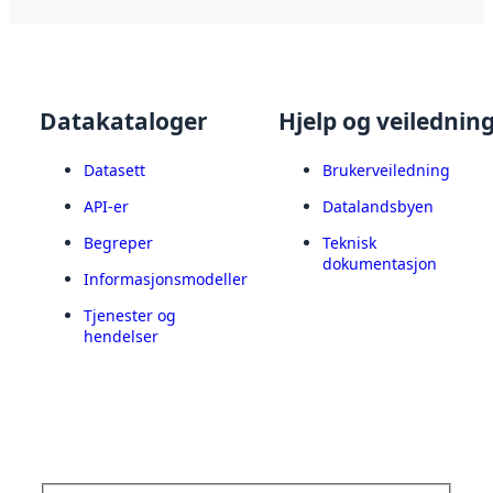
Datakataloger
Hjelp og veilednin
Datasett
Brukerveiledning
API-er
Datalandsbyen
Begreper
Teknisk
dokumentasjon
Informasjonsmodeller
Tjenester og
hendelser