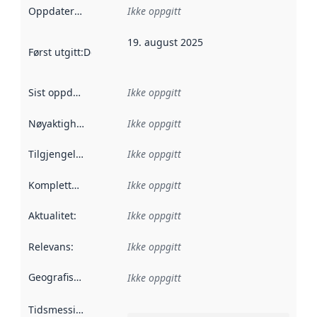
Oppdateringsfrekvens
Ikke oppgitt
:
19. august 2025
Først utgitt
:
Denne datoen sier når dataene i dette datasettet 
Sist oppdatert
:
Ikke oppgitt
Nøyaktighet
:
Ikke oppgitt
Tilgjengelighet
:
Ikke oppgitt
Kompletthet
:
Ikke oppgitt
Aktualitet
:
Ikke oppgitt
Relevans
:
Ikke oppgitt
Geografisk avgrensning
:
Ikke oppgitt
Tidsmessig avgrensning
: