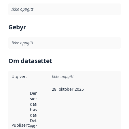
Ikke oppgitt
Gebyr
Ikke oppgitt
Om datasettet
Utgiver
:
Ikke oppgitt
28. oktober 2025
Denne datoen
sier når
datasettet ble
høstet av
data.norge.no.
Det kan ha
Publisert
:
vært