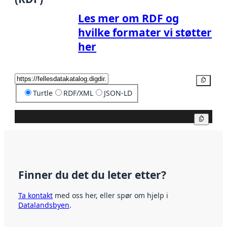
Les mer om RDF og
hvilke formater vi støtter
her
Kopier
Turtle
RDF/XML
JSON-LD
Kopier
Finner du det du leter etter?
Ta kontakt
med oss her, eller spør om hjelp i
Datalandsbyen
.