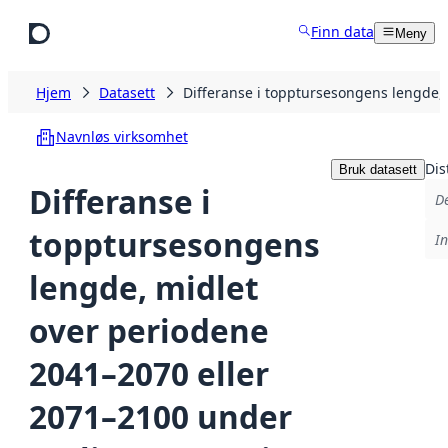
Hopp til hovedinnhold
Finn data
Meny
Hjem
Datasett
Differanse i topptursesongens lengde,
Navnløs virksomhet
Dis
Bruk datasett
Differanse i
De
topptursesongens
In
lengde, midlet
over periodene
2041–2070 eller
2071–2100 under