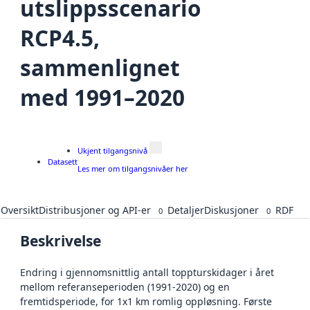
utslippsscenario
RCP4.5,
sammenlignet
med 1991–2020
Ukjent tilgangsnivå
Datasett
Les mer om tilgangsnivåer her
Oversikt
Distribusjoner og API-er
Detaljer
Diskusjoner
RDF
0
0
Beskrivelse
Endring i gjennomsnittlig antall toppturskidager i året
mellom referanseperioden (1991-2020) og en
fremtidsperiode, for 1x1 km romlig oppløsning. Første