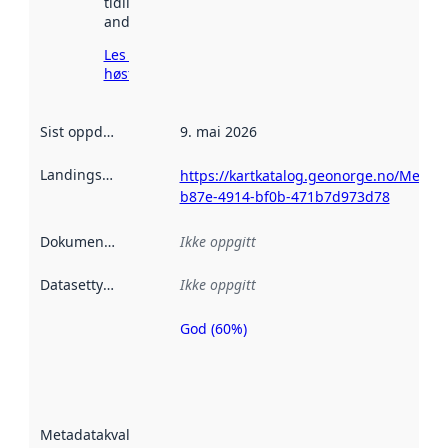
tidligere
andre steder.
Les mer om
høsting her
Sist oppdatert
:
9. mai 2026
Landingsside
:
https://kartkatalog.geonorge.no/Metad
b87e-4914-bf0b-471b7d973d78
Dokumentasjon
:
Ikke oppgitt
Datasettype
:
Ikke oppgitt
God (60%)
Metadatakvalitet
er en indikator
på hvor godt
datasettene er
beskrevet ved
Metadatakvalitet
:
hjelp