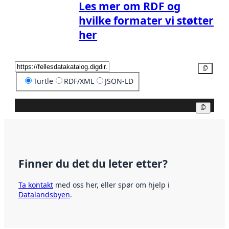
Les mer om RDF og
hvilke formater vi støtter
her
Kopier
Turtle
RDF/XML
JSON-LD
Kopier
Finner du det du leter etter?
Ta kontakt
med oss her, eller spør om hjelp i
Datalandsbyen
.