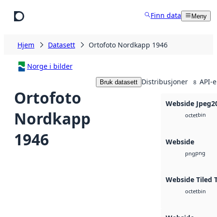
Hopp til hovedinnhold
Finn data
Meny
Hjem
Datasett
Ortofoto Nordkapp 1946
Norge i bilder
Distribusjoner
API-e
Bruk datasett
8
Ortofoto
Webside Jpeg2
Nordkapp
bin
octet
1946
Webside
png
png
Webside Tiled 
bin
octet