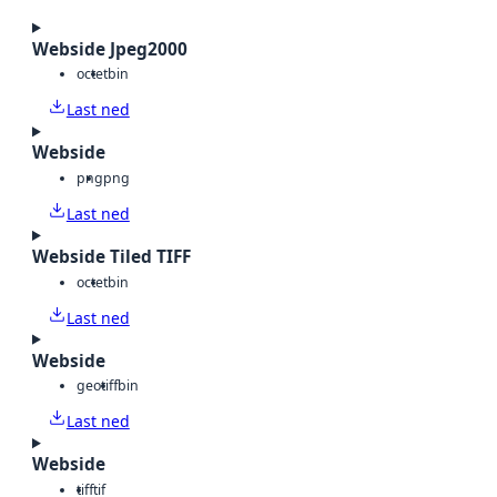
Webside Jpeg2000
octet
bin
Last ned
Webside
png
png
Last ned
Webside Tiled TIFF
octet
bin
Last ned
Webside
geotiff
bin
Last ned
Webside
tiff
tif