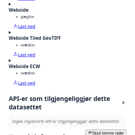
Webside
jpeg
bin
Last ned
Webside Tiled GeoTIFF
octet
bin
Last ned
Webside ECW
octet
bin
Last ned
API-er som tilgjengeliggjør dette
0
datasettet
Ingen registrerte API-er tilgjengeliggjør dette datasettet.
Skjul tomme rader