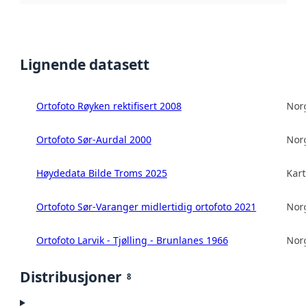
Lignende datasett
Ortofoto Røyken rektifisert 2008
Norg
Ortofoto Sør-Aurdal 2000
Norg
Høydedata Bilde Troms 2025
Kart
Ortofoto Sør-Varanger midlertidig ortofoto 2021
Norg
Ortofoto Larvik - Tjølling - Brunlanes 1966
Norg
Distribusjoner
8