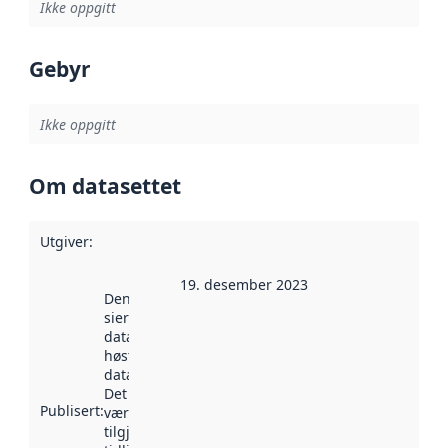
Ikke oppgitt
Gebyr
Ikke oppgitt
Om datasettet
Utgiver
:
19. desember 2023
Denne datoen
sier når
datasettet ble
høstet av
data.norge.no.
Det kan ha
Publisert
:
vært
tilgjengelig