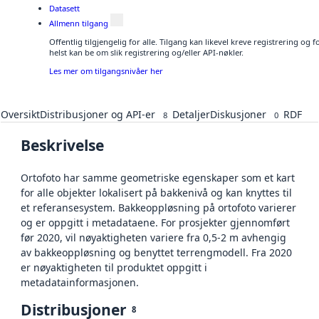
Datasett
Allmenn tilgang
Offentlig tilgjengelig for alle. Tilgang kan likevel kreve registrering o
helst kan be om slik registrering og/eller API-nøkler.
Les mer om tilgangsnivåer her
Oversikt
Distribusjoner og API-er
Detaljer
Diskusjoner
RDF
8
0
Beskrivelse
Ortofoto har samme geometriske egenskaper som et kart
for alle objekter lokalisert på bakkenivå og kan knyttes til
et referansesystem. Bakkeoppløsning på ortofoto varierer
og er oppgitt i metadataene. For prosjekter gjennomført
før 2020, vil nøyaktigheten variere fra 0,5-2 m avhengig
av bakkeoppløsning og benyttet terrengmodell. Fra 2020
er nøyaktigheten til produktet oppgitt i
metadatainformasjonen.
Distribusjoner
8