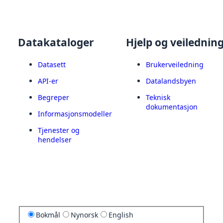
Datakataloger
Hjelp og veilednin
Datasett
Brukerveiledning
API-er
Datalandsbyen
Begreper
Teknisk
dokumentasjon
Informasjonsmodeller
Tjenester og
hendelser
Bokmål
Nynorsk
English