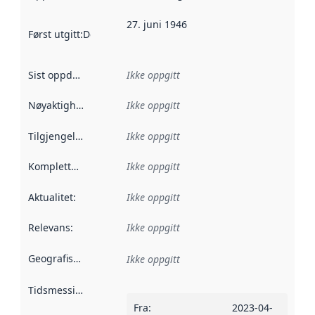
27. juni 1946
Først utgitt
:
Denne datoen sier når dataene i dette datasettet 
Sist oppdatert
:
Ikke oppgitt
Nøyaktighet
:
Ikke oppgitt
Tilgjengelighet
:
Ikke oppgitt
Kompletthet
:
Ikke oppgitt
Aktualitet
:
Ikke oppgitt
Relevans
:
Ikke oppgitt
Geografisk avgrensning
:
Ikke oppgitt
Tidsmessig avgrensning
:
Fra
:
2023-04-