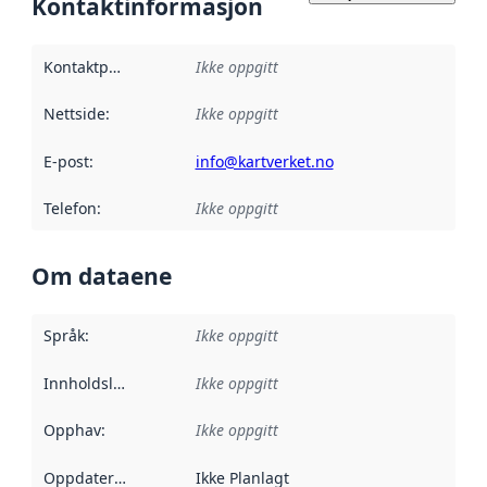
Kontaktinformasjon
Kontaktpunkt
:
Ikke oppgitt
Nettside
:
Ikke oppgitt
E-post
:
info@kartverket.no
Telefon
:
Ikke oppgitt
Om dataene
Språk
:
Ikke oppgitt
Innholdsleverandører
Ikke oppgitt
:
Opphav
:
Ikke oppgitt
Oppdateringsfrekvens
Ikke Planlagt
: