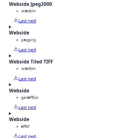
Webside Jpeg2000
octet
bin
Last ned
Webside
png
png
Last ned
Webside Tiled TIFF
octet
bin
Last ned
Webside
geotiff
bin
Last ned
Webside
tiff
tif
Last ned