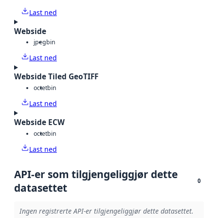
Last ned
Webside
jpeg
bin
Last ned
Webside Tiled GeoTIFF
octet
bin
Last ned
Webside ECW
octet
bin
Last ned
API-er som tilgjengeliggjør dette
0
datasettet
Ingen registrerte API-er tilgjengeliggjør dette datasettet.