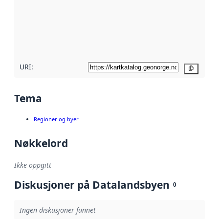
avmetadata.
Les mer om
metadatakvalitet
her
URI:
Kopier
Tema
Regioner og byer
Nøkkelord
Ikke oppgitt
Diskusjoner på Datalandsbyen
0
Ingen diskusjoner funnet