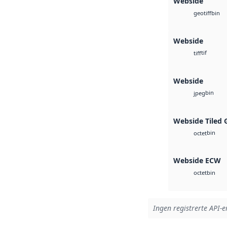
Webside
bin
geotiff
Webside
tif
tiff
Webside
bin
jpeg
Webside Tiled 
bin
octet
Webside ECW
bin
octet
Ingen registrerte API-er