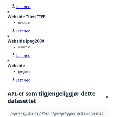
Last ned
Webside Tiled TIFF
octet
bin
Last ned
Webside Jpeg2000
octet
bin
Last ned
Webside
jpeg
bin
Last ned
API-er som tilgjengeliggjør dette
0
datasettet
Ingen registrerte API-er tilgjengeliggjør dette datasettet.