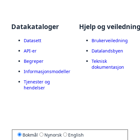
Datakataloger
Hjelp og veilednin
Datasett
Brukerveiledning
API-er
Datalandsbyen
Begreper
Teknisk
dokumentasjon
Informasjonsmodeller
Tjenester og
hendelser
Bokmål
Nynorsk
English