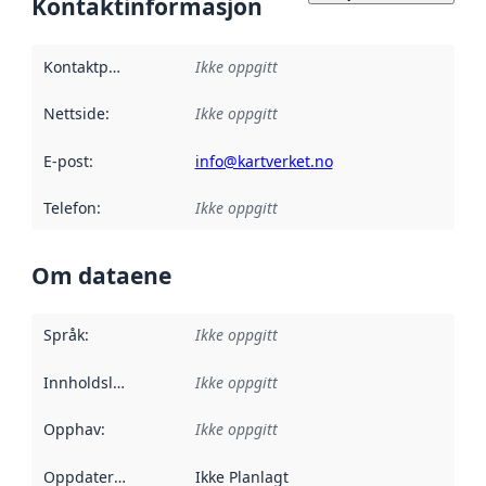
Kontaktinformasjon
Kontaktpunkt
:
Ikke oppgitt
Nettside
:
Ikke oppgitt
E-post
:
info@kartverket.no
Telefon
:
Ikke oppgitt
Om dataene
Språk
:
Ikke oppgitt
Innholdsleverandører
Ikke oppgitt
:
Opphav
:
Ikke oppgitt
Oppdateringsfrekvens
Ikke Planlagt
: