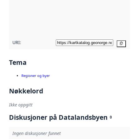
avmetadata.
Les mer om
metadatakvalitet
her
URI:
Kopier
Tema
Regioner og byer
Nøkkelord
Ikke oppgitt
Diskusjoner på Datalandsbyen
0
Ingen diskusjoner funnet