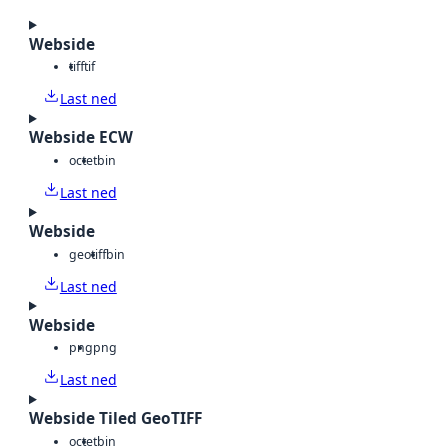
Webside
tiff
tif
Last ned
Webside ECW
octet
bin
Last ned
Webside
geotiff
bin
Last ned
Webside
png
png
Last ned
Webside Tiled GeoTIFF
octet
bin