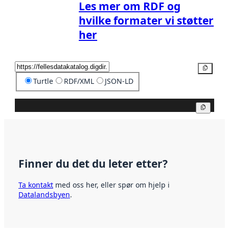
Les mer om RDF og
hvilke formater vi støtter
her
Kopier
Turtle
RDF/XML
JSON-LD
Kopier
Finner du det du leter etter?
Ta kontakt
med oss her, eller spør om hjelp i
Datalandsbyen
.