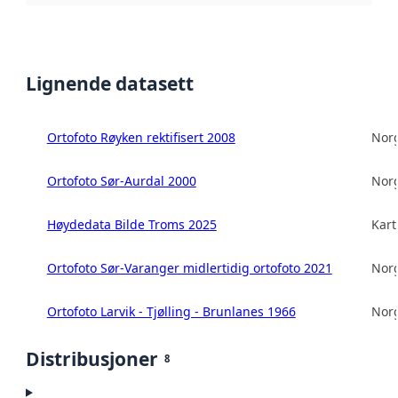
Lignende datasett
Ortofoto Røyken rektifisert 2008
Norg
Ortofoto Sør-Aurdal 2000
Norg
Høydedata Bilde Troms 2025
Kart
Ortofoto Sør-Varanger midlertidig ortofoto 2021
Norg
Ortofoto Larvik - Tjølling - Brunlanes 1966
Norg
Distribusjoner
8