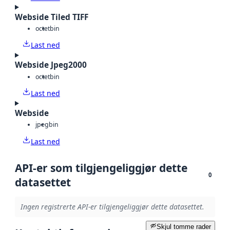
Webside Tiled TIFF
octet
bin
Last ned
Webside Jpeg2000
octet
bin
Last ned
Webside
jpeg
bin
Last ned
API-er som tilgjengeliggjør dette
0
datasettet
Ingen registrerte API-er tilgjengeliggjør dette datasettet.
Skjul tomme rader