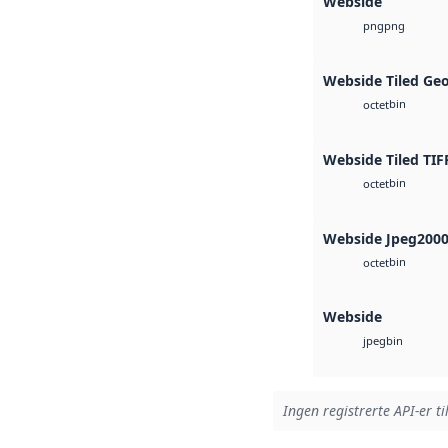
Webside
png
png
Webside Tiled Ge
bin
octet
Webside Tiled TIF
bin
octet
Webside Jpeg200
bin
octet
Webside
bin
jpeg
Ingen registrerte API-er ti