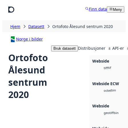
Hopp til hovedinnhold
Finn data
Meny
Hjem
Datasett
Ortofoto Ålesund sentrum 2020
Norge i bilder
Distribusjoner
API-er
Bruk datasett
8
Ortofoto
Webside
Ålesund
tif
tiff
sentrum
Webside ECW
bin
2020
octet
Webside
bin
geotiff