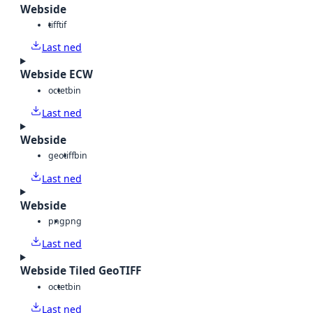
Webside
tiff
tif
Last ned
Webside ECW
octet
bin
Last ned
Webside
geotiff
bin
Last ned
Webside
png
png
Last ned
Webside Tiled GeoTIFF
octet
bin
Last ned