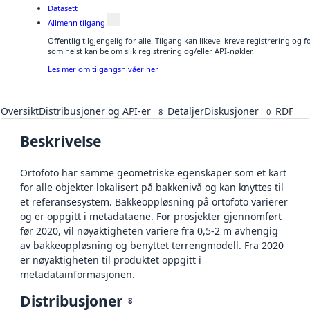
Datasett
Allmenn tilgang
Offentlig tilgjengelig for alle. Tilgang kan likevel kreve registrering og
som helst kan be om slik registrering og/eller API-nøkler.
Les mer om tilgangsnivåer her
Oversikt
Distribusjoner og API-er
Detaljer
Diskusjoner
RDF
8
0
Beskrivelse
Ortofoto har samme geometriske egenskaper som et kart
for alle objekter lokalisert på bakkenivå og kan knyttes til
et referansesystem. Bakkeoppløsning på ortofoto varierer
og er oppgitt i metadataene. For prosjekter gjennomført
før 2020, vil nøyaktigheten variere fra 0,5-2 m avhengig
av bakkeoppløsning og benyttet terrengmodell. Fra 2020
er nøyaktigheten til produktet oppgitt i
metadatainformasjonen.
Distribusjoner
8