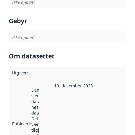
Ikke oppgitt
Gebyr
Ikke oppgitt
Om datasettet
Utgiver
:
19. desember 2023
Denne datoen
sier når
datasettet ble
høstet av
data.norge.no.
Det kan ha
Publisert
:
vært
tilgjengelig