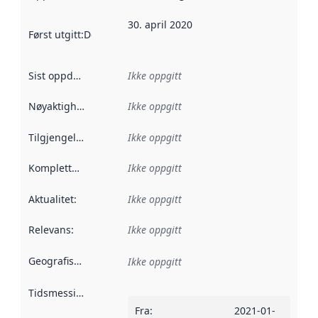
30. april 2020
Først utgitt
:
Denne datoen sier når dataene i dette datasettet 
Sist oppdatert
:
Ikke oppgitt
Nøyaktighet
:
Ikke oppgitt
Tilgjengelighet
:
Ikke oppgitt
Kompletthet
:
Ikke oppgitt
Aktualitet
:
Ikke oppgitt
Relevans
:
Ikke oppgitt
Geografisk avgrensning
:
Ikke oppgitt
Tidsmessig avgrensning
:
Fra
:
2021-01-