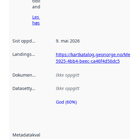
tidligere
andre steder.
Les mer om
høsting her
Sist oppdatert
:
9. mai 2026
Landingsside
:
https://kartkatalog.geonorge.no/Metad
5925-4bb4-beec-ca46f4d56dc5
Dokumentasjon
:
Ikke oppgitt
Datasettype
:
Ikke oppgitt
God (60%)
Metadatakvalitet
er en indikator
på hvor godt
datasettene er
beskrevet ved
Metadatakvalitet
:
hjelp