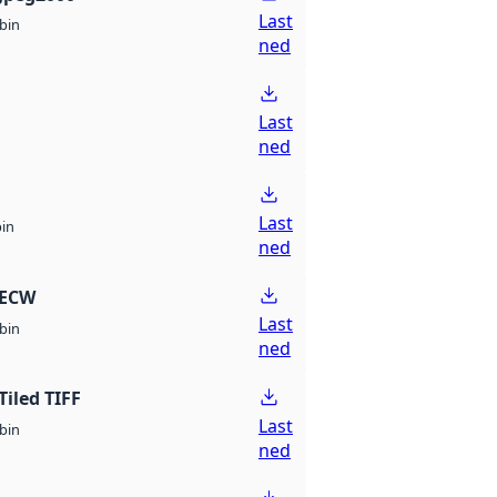
Last
bin
ned
Last
ned
Last
bin
ned
 ECW
Last
bin
ned
Tiled TIFF
Last
bin
ned