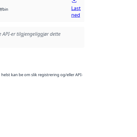
Last
bin
ff
ned
e API-er tilgjengeliggjør dette
 helst kan be om slik registrering og/eller API-