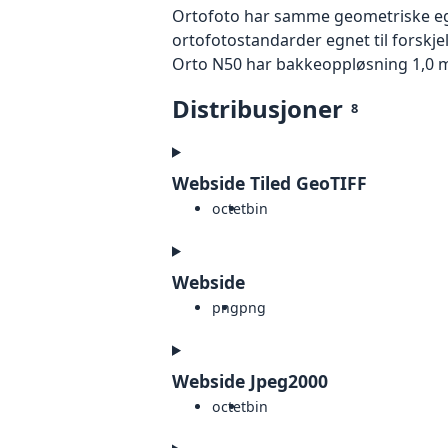
Ortofoto har samme geometriske egen
ortofotostandarder egnet til forskje
Orto N50 har bakkeoppløsning 1,0 m
Distribusjoner
8
Webside Tiled GeoTIFF
octet
bin
Webside
png
png
Webside Jpeg2000
octet
bin