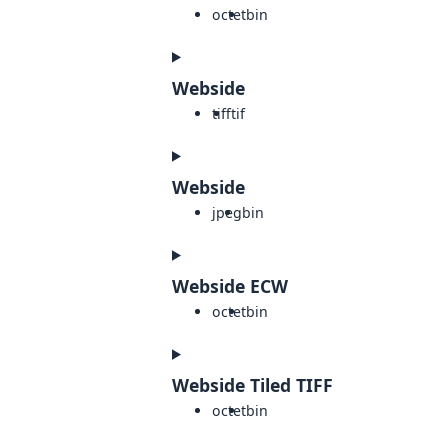
octet
bin
Webside
tiff
tif
Webside
jpeg
bin
Webside ECW
octet
bin
Webside Tiled TIFF
octet
bin