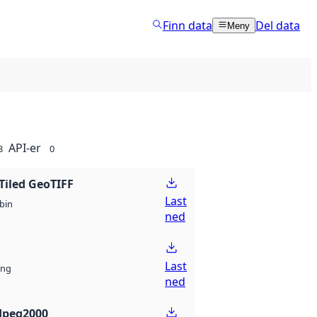
Finn data
Del data
Meny
API-er
8
0
Tiled GeoTIFF
Last
bin
ned
Last
ng
ned
Jpeg2000