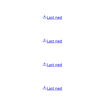
Last ned
Last ned
Last ned
Last ned