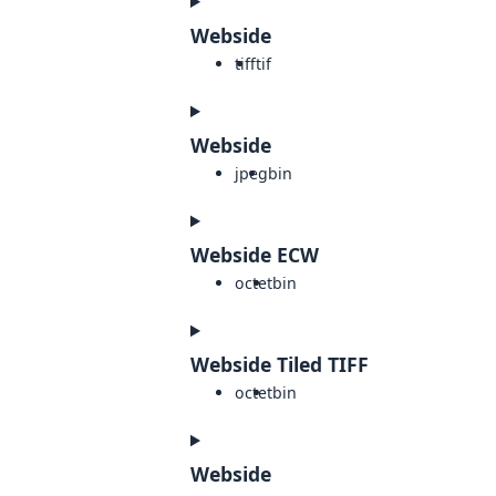
Webside
tiff
tif
Webside
jpeg
bin
Webside ECW
octet
bin
Webside Tiled TIFF
octet
bin
Webside