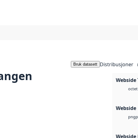
Distribusjoner
Bruk datasett
angen
Webside 
octet
Webside
p
png
Webside 