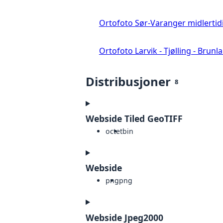
Ortofoto Sør-Varanger midlertid
Ortofoto Larvik - Tjølling - Brunl
Distribusjoner
8
Webside Tiled GeoTIFF
octet
bin
Webside
png
png
Webside Jpeg2000