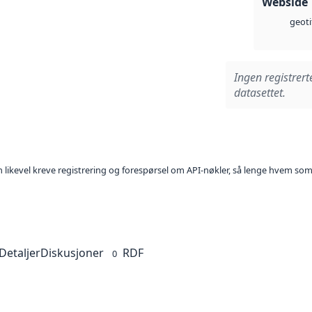
Webside
geoti
Ingen registrert
datasettet.
kan likevel kreve registrering og forespørsel om API-nøkler, så lenge hvem som
Detaljer
Diskusjoner
RDF
0