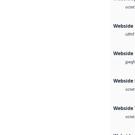
octet
Webside
tif
tiff
Webside
jpeg
Webside
octet
Webside 
octet