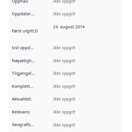
Opphav
:
Ikke oppgitt
Oppdateringsfrekvens
Ikke oppgitt
:
24. august 2014
Først utgitt
:
Denne datoen sier når dataene i dette datasettet 
Sist oppdatert
:
Ikke oppgitt
Nøyaktighet
:
Ikke oppgitt
Tilgjengelighet
:
Ikke oppgitt
Kompletthet
:
Ikke oppgitt
Aktualitet
:
Ikke oppgitt
Relevans
:
Ikke oppgitt
Geografisk avgrensning
:
Ikke oppgitt