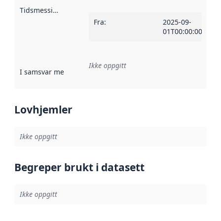
Tidsmessig avgrensning
:
Fra
:
2025-09-
01T00:00:00Z
Ikke oppgitt
I samsvar med
:
Referanse til en implementasjonsregel eller a
Lovhjemler
Ikke oppgitt
Begreper brukt i datasett
Ikke oppgitt