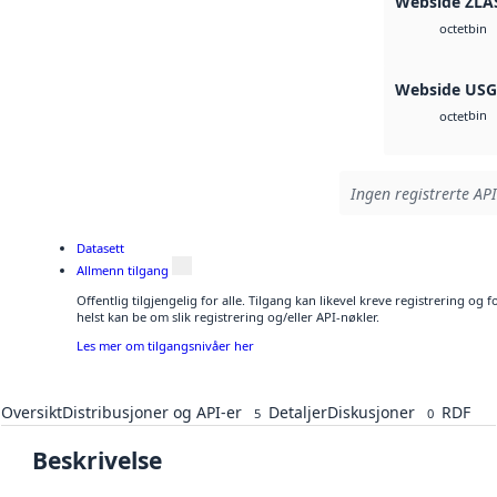
Webside ZLA
bin
octet
Webside US
bin
octet
Ingen registrerte API
Datasett
Allmenn tilgang
Offentlig tilgjengelig for alle. Tilgang kan likevel kreve registrering o
helst kan be om slik registrering og/eller API-nøkler.
Les mer om tilgangsnivåer her
Oversikt
Distribusjoner og API-er
Detaljer
Diskusjoner
RDF
5
0
Beskrivelse