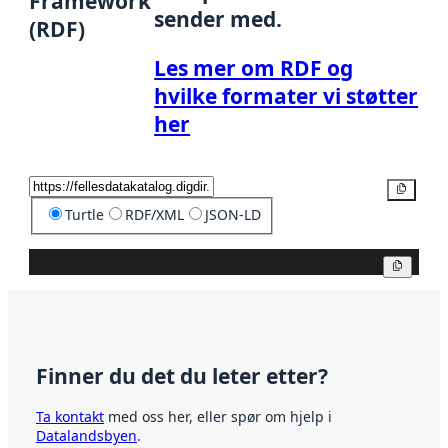
Framework
sender med.
(RDF)
Les mer om RDF og
hvilke formater vi støtter
her
Kopier
Turtle
RDF/XML
JSON-LD
Kopier
Finner du det du leter etter?
Ta kontakt
med oss her, eller spør om hjelp i
Datalandsbyen
.