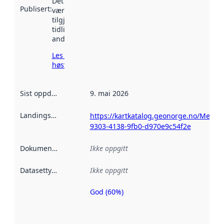
Det kan ha
Publisert
:
vært
tilgjengelig
tidligere
andre steder.
Les mer om
høsting her
Sist oppdatert
:
9. mai 2026
Landingsside
:
https://kartkatalog.geonorge.no/Metad
9303-4138-9fb0-d970e9c54f2e
Dokumentasjon
:
Ikke oppgitt
Datasettype
:
Ikke oppgitt
God (60%)
Metadatakvalitet
er en indikator
på hvor godt