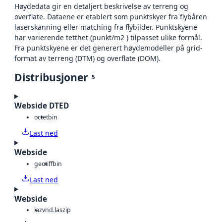
Høydedata gir en detaljert beskrivelse av terreng og
overflate. Dataene er etablert som punktskyer fra flybåren
laserskanning eller matching fra flybilder. Punktskyene
har varierende tetthet (punkt/m2 ) tilpasset ulike formål.
Fra punktskyene er det generert høydemodeller på grid-
format av terreng (DTM) og overflate (DOM).
Distribusjoner
5
Webside DTED
octet
bin
Last ned
Webside
geotiff
bin
Last ned
Webside
laz
vnd.laszip