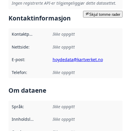
Ingen registrerte API-er tilgjengeliggjør dette datasettet.
Skjul tomme rader
Kontaktinformasjon
Kontaktpunkt
:
Ikke oppgitt
Nettside
:
Ikke oppgitt
E-post
:
hoydedata@kartverket.no
Telefon
:
Ikke oppgitt
Om dataene
Språk
:
Ikke oppgitt
Innholdsleverandører
Ikke oppgitt
: