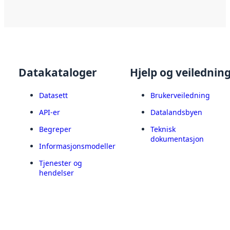
Datakataloger
Hjelp og veilednin
Datasett
Brukerveiledning
API-er
Datalandsbyen
Begreper
Teknisk
dokumentasjon
Informasjonsmodeller
Tjenester og
hendelser