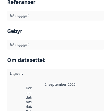
Referanser
Ikke oppgitt
Gebyr
Ikke oppgitt
Om datasettet
Utgiver
:
2. september 2025
Denne datoen
sier når
datasettet ble
høstet av
data.norge.no.