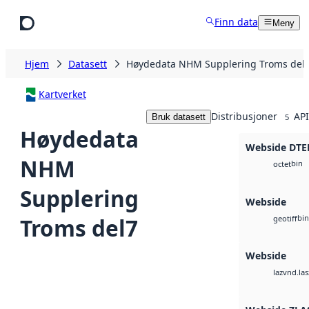
Hopp til hovedinnhold
Finn data
Meny
Hjem
Datasett
Høydedata NHM Supplering Troms del
Kartverket
Distribusjoner
API
Bruk datasett
5
Høydedata
Webside DTE
NHM
bin
octet
Supplering
Webside
bin
Troms del7
geotiff
Webside
vnd.las
laz