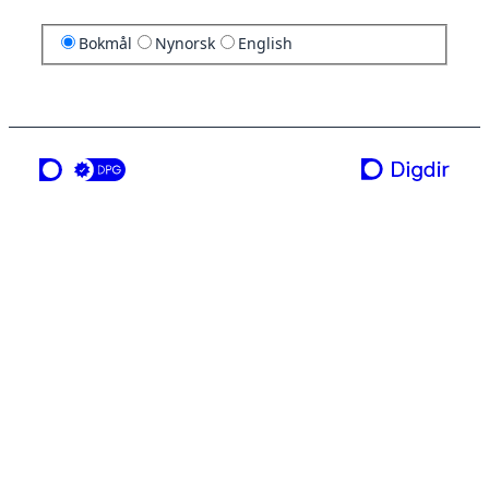
Bokmål
Nynorsk
English
en tjeneste fra