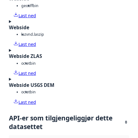
geotiff
bin
Last ned
Webside
laz
vnd.laszip
Last ned
Webside ZLAS
octet
bin
Last ned
Webside USGS DEM
octet
bin
Last ned
API-er som tilgjengeliggjør dette
0
datasettet