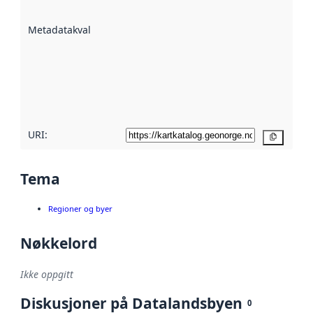
datasettene er
beskrevet ved
Metadatakvalitet
:
hjelp
avmetadata.
Les mer om
metadatakvalitet
her
URI:
Kopier
Tema
Regioner og byer
Nøkkelord
Ikke oppgitt
Diskusjoner på Datalandsbyen
0