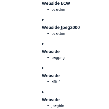
Webside ECW
octet
bin
Webside Jpeg2000
octet
bin
Webside
png
png
Webside
tiff
tif
Webside
jpeg
bin