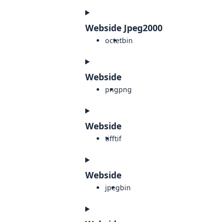
Webside Jpeg2000
octet
bin
Webside
png
png
Webside
tiff
tif
Webside
jpeg
bin