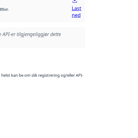
Last
bin
ff
ned
e API-er tilgjengeliggjør dette
 helst kan be om slik registrering og/eller API-