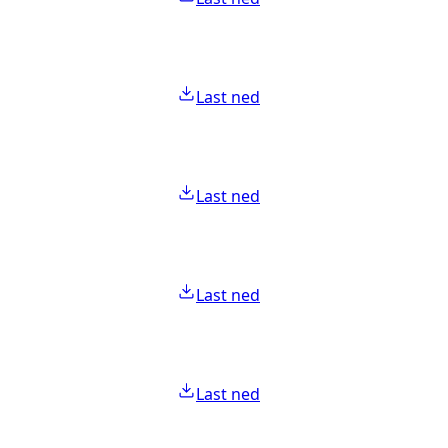
Last ned
Last ned
Last ned
Last ned