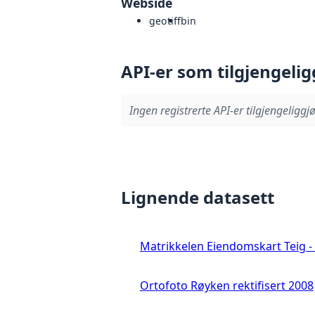
Webside
geotiff
bin
API-er som tilgjengelig
Ingen registrerte API-er tilgjengeliggjø
Lignende datasett
Matrikkelen Eiendomskart Teig - 
Ortofoto Røyken rektifisert 2008