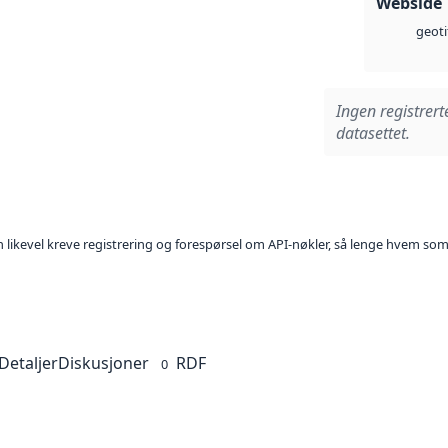
Webside
geoti
Ingen registrert
datasettet.
kan likevel kreve registrering og forespørsel om API-nøkler, så lenge hvem som
Detaljer
Diskusjoner
RDF
0