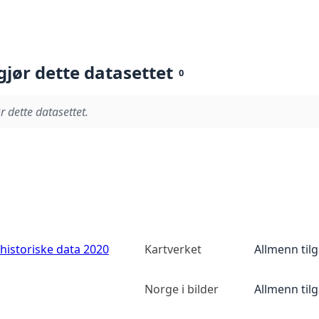
gjør dette datasettet
0
r dette datasettet.
historiske data 2020
Kartverket
Allmenn til
Norge i bilder
Allmenn til