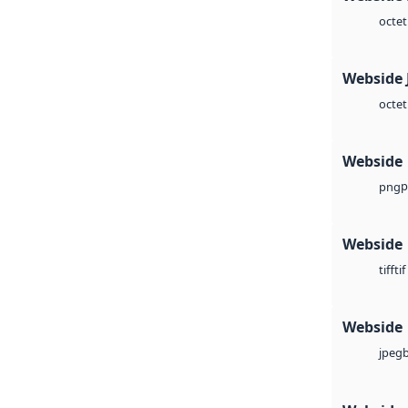
octet
Webside 
octet
Webside
p
png
Webside
tif
tiff
Webside
jpeg