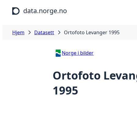
Hopp til hovedinnhold
data.norge.no
Hjem
Datasett
Ortofoto Levanger 1995
Norge i bilder
Ortofoto Levan
1995