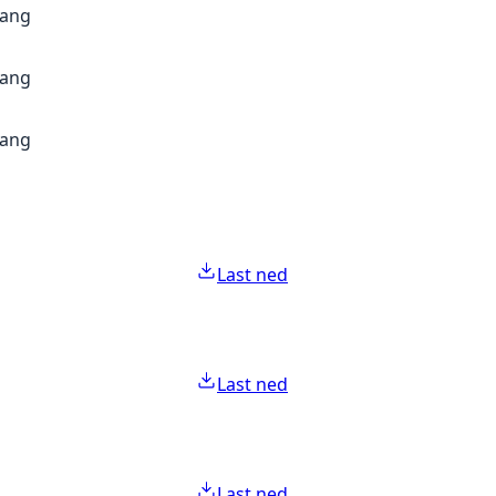
gang
gang
gang
Last ned
Last ned
Last ned