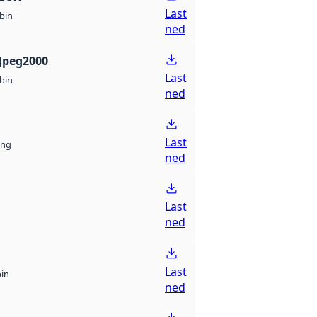
Last
bin
ned
Jpeg2000
Last
bin
ned
Last
ng
ned
Last
ned
Last
bin
ned