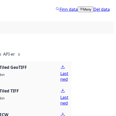
Finn data
Del data
Meny
API-er
8
0
Tiled GeoTIFF
Last
bin
ned
Tiled TIFF
Last
bin
ned
 ECW