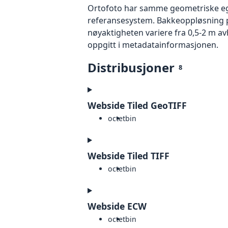
Ortofoto har samme geometriske egen
referansesystem. Bakkeoppløsning på
nøyaktigheten variere fra 0,5-2 m a
oppgitt i metadatainformasjonen.
Distribusjoner
8
Webside Tiled GeoTIFF
octet
bin
Webside Tiled TIFF
octet
bin
Webside ECW
octet
bin