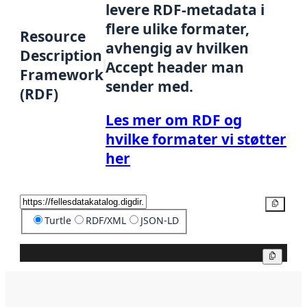
levere RDF-metadata i
flere ulike formater,
Resource
avhengig av hvilken
Description
Accept header man
Framework
sender med.
(RDF)
Les mer om RDF og
hvilke formater vi støtter
her
Kopier
Turtle
RDF/XML
JSON-LD
Kopier