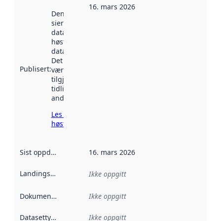
16. mars 2026
Denne datoen
sier når
datasettet ble
høstet av
data.norge.no.
Det kan ha
Publisert
:
vært
tilgjengelig
tidligere
andre steder.
Les mer om
høsting her
Sist oppdatert
:
16. mars 2026
Landingsside
:
Ikke oppgitt
Dokumentasjon
:
Ikke oppgitt
Datasettype
:
Ikke oppgitt