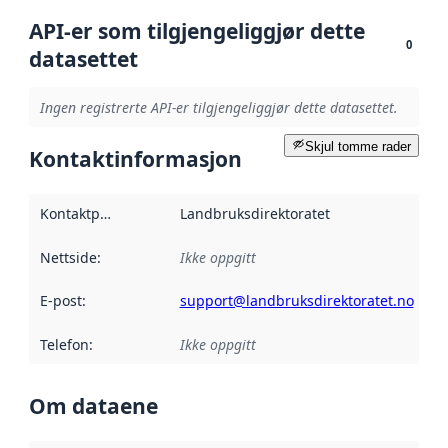
API-er som tilgjengeliggjør dette
0
datasettet
Ingen registrerte API-er tilgjengeliggjør dette datasettet.
Skjul tomme rader
Kontaktinformasjon
Kontaktpunkt
:
Landbruksdirektoratet
Nettside
:
Ikke oppgitt
E-post
:
support@landbruksdirektoratet.no
Telefon
:
Ikke oppgitt
Om dataene