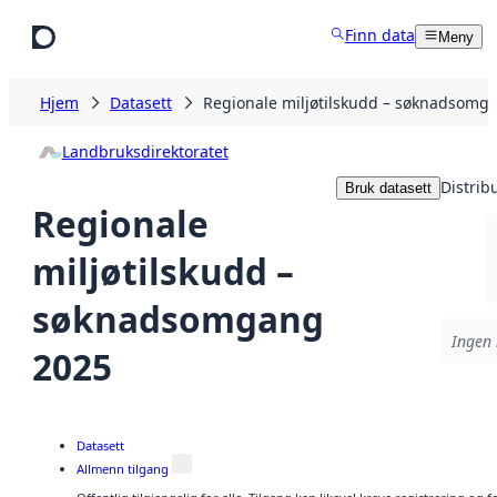
Hopp til hovedinnhold
Finn data
Meny
Hjem
Datasett
Regionale miljøtilskudd – søknadsomg
Landbruksdirektoratet
Distrib
Bruk datasett
Regionale
miljøtilskudd –
søknadsomgang
Ingen 
2025
Datasett
Allmenn tilgang