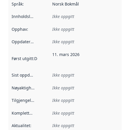
Språk
:
Norsk Bokmål
Innholdsleverandører
Ikke oppgitt
:
Opphav
:
Ikke oppgitt
Oppdateringsfrekvens
Ikke oppgitt
:
11. mars 2026
Først utgitt
:
Denne datoen sier når dataene i dette datasettet 
Sist oppdatert
:
Ikke oppgitt
Nøyaktighet
:
Ikke oppgitt
Tilgjengelighet
:
Ikke oppgitt
Kompletthet
:
Ikke oppgitt
Aktualitet
:
Ikke oppgitt