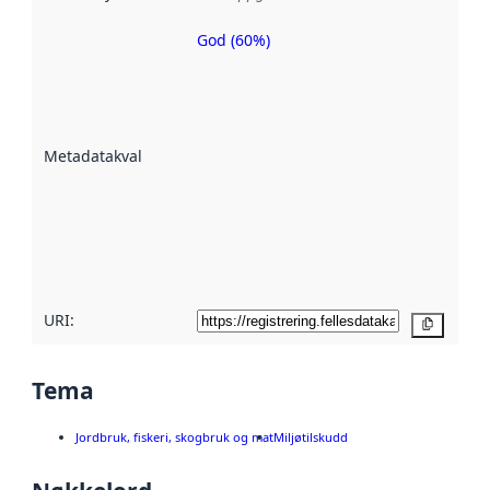
God (60%)
Metadatakvalitet
er en indikator
på hvor godt
datasettene er
beskrevet ved
Metadatakvalitet
:
hjelp
avmetadata.
Les mer om
metadatakvalitet
her
URI:
Kopier
Tema
Jordbruk, fiskeri, skogbruk og mat
Miljøtilskudd