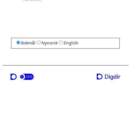
Bokmål
Nynorsk
English
en tjeneste fra