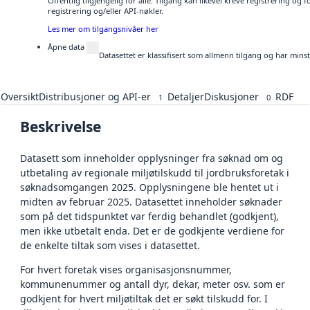
Offentlig tilgjengelig for alle. Tilgang kan likevel kreve registrering o
registrering og/eller API-nøkler.
Les mer om tilgangsnivåer her
Åpne data
Datasettet er klassifisert som allmenn tilgang og har mins
Oversikt
Distribusjoner og API-er
Detaljer
Diskusjoner
RDF
1
0
Beskrivelse
Datasett som inneholder opplysninger fra søknad om og
utbetaling av regionale miljøtilskudd til jordbruksforetak i
søknadsomgangen 2025. Opplysningene ble hentet ut i
midten av februar 2025. Datasettet inneholder søknader
som på det tidspunktet var ferdig behandlet (godkjent),
men ikke utbetalt enda. Det er de godkjente verdiene for
de enkelte tiltak som vises i datasettet.
For hvert foretak vises organisasjonsnummer,
kommunenummer og antall dyr, dekar, meter osv. som er
godkjent for hvert miljøtiltak det er søkt tilskudd for. I