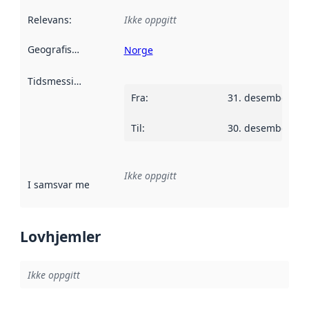
Relevans
:
Ikke oppgitt
Geografisk avgrensning
:
Norge
Tidsmessig avgrensning
:
Fra
:
31. desember 20
Til
:
30. desember 20
Ikke oppgitt
I samsvar med
:
Referanse til en implementasjonsregel eller a
Lovhjemler
Ikke oppgitt