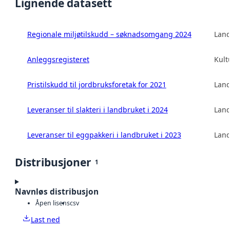
Lignende datasett
Regionale miljøtilskudd – søknadsomgang 2024
Land
Anleggsregisteret
Kult
Pristilskudd til jordbruksforetak for 2021
Land
Leveranser til slakteri i landbruket i 2024
Land
Leveranser til eggpakkeri i landbruket i 2023
Land
Distribusjoner
1
Navnløs distribusjon
Åpen lisens
csv
Last ned