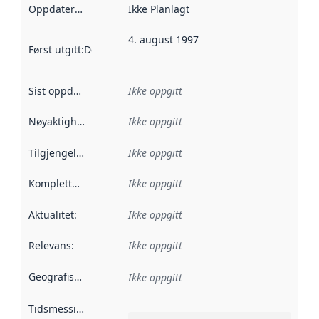
Oppdateringsfrekvens
Ikke Planlagt
:
4. august 1997
Først utgitt
:
Denne datoen sier når dataene i dette datasettet 
Sist oppdatert
:
Ikke oppgitt
Nøyaktighet
:
Ikke oppgitt
Tilgjengelighet
:
Ikke oppgitt
Kompletthet
:
Ikke oppgitt
Aktualitet
:
Ikke oppgitt
Relevans
:
Ikke oppgitt
Geografisk avgrensning
:
Ikke oppgitt
Tidsmessig avgrensning
: