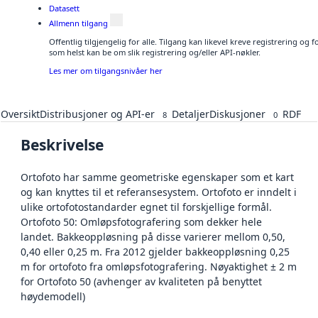
Datasett
Allmenn tilgang
Offentlig tilgjengelig for alle. Tilgang kan likevel kreve registrering og
som helst kan be om slik registrering og/eller API-nøkler.
Les mer om tilgangsnivåer her
Oversikt
Distribusjoner og API-er
Detaljer
Diskusjoner
RDF
8
0
Beskrivelse
Ortofoto har samme geometriske egenskaper som et kart
og kan knyttes til et referansesystem. Ortofoto er inndelt i
ulike ortofotostandarder egnet til forskjellige formål.
Ortofoto 50: Omløpsfotografering som dekker hele
landet. Bakkeoppløsning på disse varierer mellom 0,50,
0,40 eller 0,25 m. Fra 2012 gjelder bakkeoppløsning 0,25
m for ortofoto fra omløpsfotografering. Nøyaktighet ± 2 m
for Ortofoto 50 (avhenger av kvaliteten på benyttet
høydemodell)