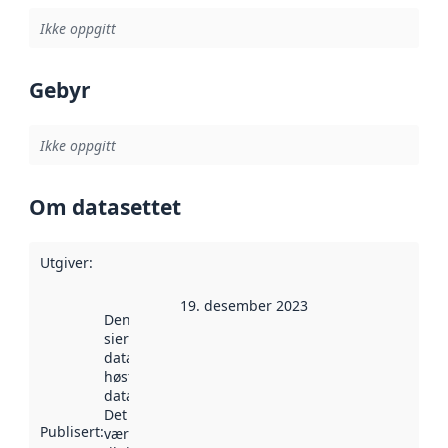
Ikke oppgitt
Gebyr
Ikke oppgitt
Om datasettet
Utgiver
:
19. desember 2023
Denne datoen
sier når
datasettet ble
høstet av
data.norge.no.
Det kan ha
Publisert
:
vært