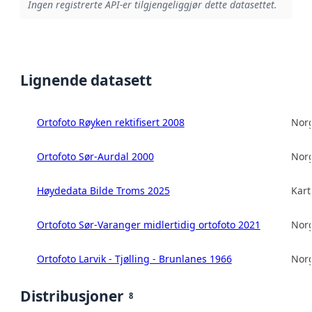
Ingen registrerte API-er tilgjengeliggjør dette datasettet.
Lignende datasett
Ortofoto Røyken rektifisert 2008
Norg
Ortofoto Sør-Aurdal 2000
Norg
Høydedata Bilde Troms 2025
Kart
Ortofoto Sør-Varanger midlertidig ortofoto 2021
Norg
Ortofoto Larvik - Tjølling - Brunlanes 1966
Norg
Distribusjoner
8