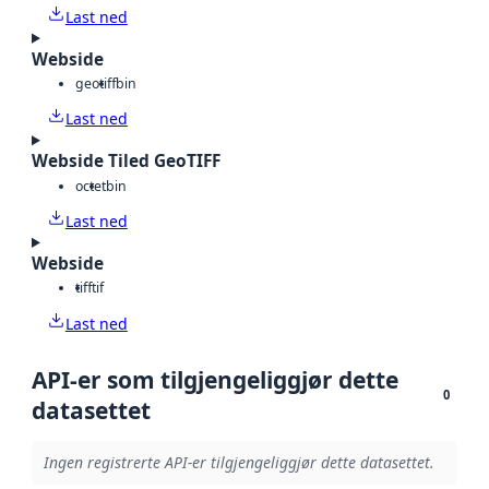
Last ned
Webside
geotiff
bin
Last ned
Webside Tiled GeoTIFF
octet
bin
Last ned
Webside
tiff
tif
Last ned
API-er som tilgjengeliggjør dette
0
datasettet
Ingen registrerte API-er tilgjengeliggjør dette datasettet.