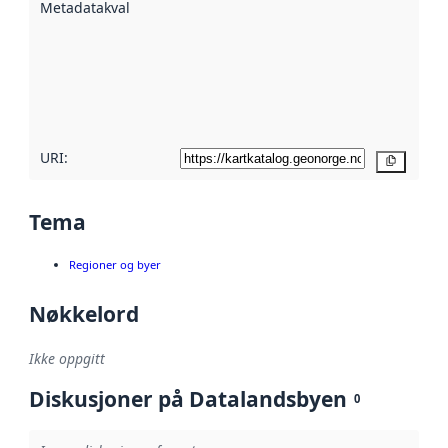
Metadatakvalitet
:
hjelp
avmetadata.
Les mer om
metadatakvalitet
her
URI:
Kopier
Tema
Regioner og byer
Nøkkelord
Ikke oppgitt
Diskusjoner på Datalandsbyen
0