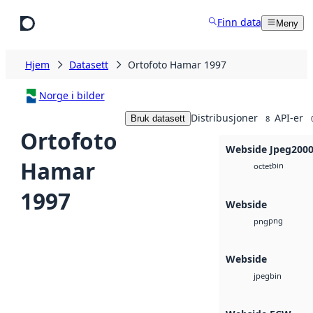
Hopp til hovedinnhold
Finn data
Meny
Hjem
Datasett
Ortofoto Hamar 1997
Norge i bilder
Distribusjoner
API-er
Bruk datasett
8
Ortofoto
Webside Jpeg200
Hamar
bin
octet
1997
Webside
png
png
Webside
bin
jpeg