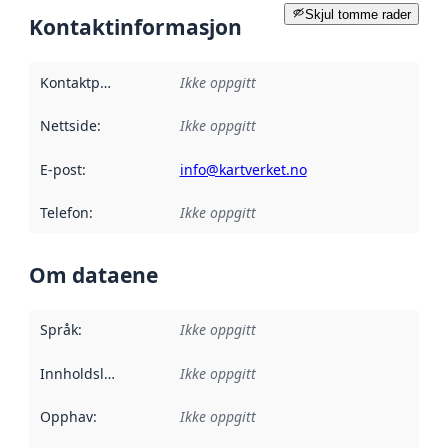
Skjul tomme rader
Kontaktinformasjon
Kontaktpunkt
:
Ikke oppgitt
Nettside
:
Ikke oppgitt
E-post
:
info@kartverket.no
Telefon
:
Ikke oppgitt
Om dataene
Språk
:
Ikke oppgitt
Innholdsleverandører
Ikke oppgitt
:
Opphav
:
Ikke oppgitt