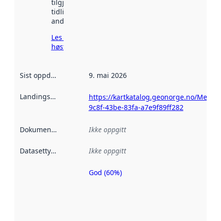
tilgjengelig
tidligere
andre steder.
Les mer om
høsting her
Sist oppdatert
:
9. mai 2026
Landingsside
:
https://kartkatalog.geonorge.no/Metada
9c8f-43be-83fa-a7e9f89ff282
Dokumentasjon
:
Ikke oppgitt
Datasettype
:
Ikke oppgitt
God (60%)
Metadatakvalitet
er en indikator
på hvor godt
datasettene er
beskrevet ved