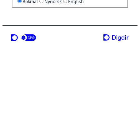
Bokmål
Nynorsk
English
en tjeneste fra