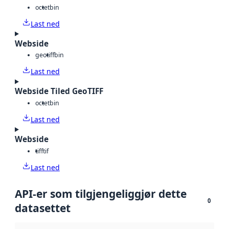
octet
bin
Last ned
Webside
geotiff
bin
Last ned
Webside Tiled GeoTIFF
octet
bin
Last ned
Webside
tiff
tif
Last ned
API-er som tilgjengeliggjør dette
0
datasettet