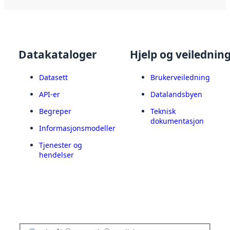
Datakataloger
Hjelp og veilednin
Datasett
Brukerveiledning
API-er
Datalandsbyen
Begreper
Teknisk
dokumentasjon
Informasjonsmodeller
Tjenester og
hendelser