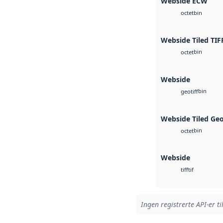
Webside ECW
bin
octet
Webside Tiled TIF
bin
octet
Webside
bin
geotiff
Webside Tiled Ge
bin
octet
Webside
tif
tiff
Ingen registrerte API-er ti