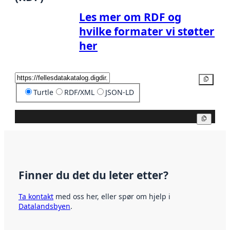
Les mer om RDF og
hvilke formater vi støtter
her
Kopier
Turtle
RDF/XML
JSON-LD
Kopier
Finner du det du leter etter?
Ta kontakt
med oss her, eller spør om hjelp i
Datalandsbyen
.